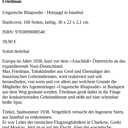
Friedman
Ungarische Rhapsodie - Hetzjagd in Istanbul
Hardcover, 160 Seiten, farbig, 30 x 22 x 2,1 cm
ISBN: 9783899088540
39,90 €
Sofort lieferbar
Europa im Jahre 1938, kurz vor dem »Anschluß« Österreichs an das
expandierende Nazi-Deutschland.
Max Friedman, Tabakhändler aus Genf und Ehemaliger des
französischen Geheimdienstes, wird reaktiviert und soll
herausfinden, von wem und vor allem aus welchem Grunde die
Mitglieder des Agentenringes »Ungarische Rhapsodie« in Budapest
aus dem Weg geräumt werden. Friedman gerät dabei in die Fänge
der konkurrierenden Geheimdienste und stößt auf eine scheinbar
heiße Spur.
Türkei, Spätsommer 1938. Vergeblich versucht der Ingenieur Stern,
aus Istanbul zu entkommen.
Er war Leiter der russischen Flugzeugfabriken in Charkow, Gorki
und Moskau. Jetzt ist er auf der Flucht. Aber der sowjetische