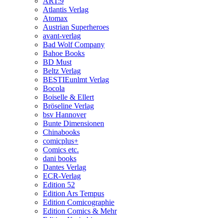
ART:9
Atlantis Verlag
Atomax
Austrian Superheroes
avant-verlag
Bad Wolf Company
Bahoe Books
BD Must
Beltz Verlag
BESTIEunlmt Verlag
Bocola
Boiselle & Ellert
Bröseline Verlag
bsv Hannover
Bunte Dimensionen
Chinabooks
comicplus+
Comics etc.
dani books
Dantes Verlag
ECR-Verlag
Edition 52
Edition Ars Tempus
Edition Comicographie
Edition Comics & Mehr