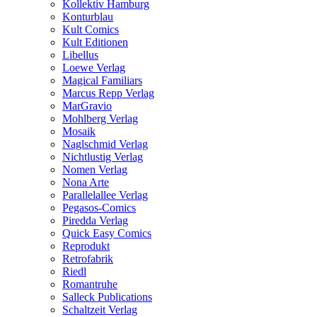
Kollektiv Hamburg
Konturblau
Kult Comics
Kult Editionen
Libellus
Loewe Verlag
Magical Familiars
Marcus Repp Verlag
MarGravio
Mohlberg Verlag
Mosaik
Naglschmid Verlag
Nichtlustig Verlag
Nomen Verlag
Nona Arte
Parallelallee Verlag
Pegasos-Comics
Piredda Verlag
Quick Easy Comics
Reprodukt
Retrofabrik
Riedl
Romantruhe
Salleck Publications
Schaltzeit Verlag