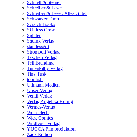
Schnell & Steiner
Schreiber & Leser
Schreiber & Leser: Alles Gute!
Schwarzer Turm
Scratch Books
Skinless Crow
Splitter
Squink Verlag
stainlessArt
Stromboli Verlag
Taschen Verlag
Tell Branding
Tintenkilby Verlag
Tiny Tusk
toonfish
Ullmann Medien
Unser Verlag
Ventil Verlag
Verlag Angelika Hörnig
Vermes-Verlag
Weissblech
Wick Comics
Wildfeuer Verlag
YUCCA Filmproduktion
Zack Edition