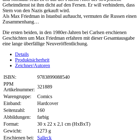
Geheimdienst ist ihm dicht auf den Fersen. Er will verhindern, dass
Stern von den Nazis gekauft wird.
Als Max Friedman in Istanbul auftaucht, vermuten die Russen einen
Zusammenhang…
Die ersten beiden, in den 1980er-Jahren bei Carlsen erschienen
Geschichten um Max Friedman erfahren mit dieser Gesamtausgabe
eine lange überfällige Neuveröffentlichung.
Details
Produktsicherheit
Zeichner/Autoren
ISBN:
9783899088540
PPM
321889
Artikelnummer:
Warengruppe:
Comics
Einband:
Hardcover
Seitenzahl:
160
Abbildungen:
farbig
Format:
30 x 22 x 2,1 cm (HxBxT)
Gewicht:
1273 g
Erschienen bei:
Salleck