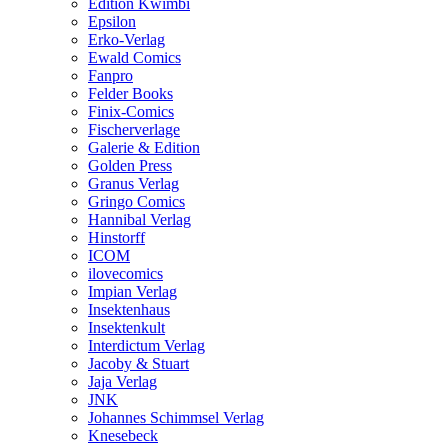
Edition Kwimbi
Epsilon
Erko-Verlag
Ewald Comics
Fanpro
Felder Books
Finix-Comics
Fischerverlage
Galerie & Edition
Golden Press
Granus Verlag
Gringo Comics
Hannibal Verlag
Hinstorff
ICOM
ilovecomics
Impian Verlag
Insektenhaus
Insektenkult
Interdictum Verlag
Jacoby & Stuart
Jaja Verlag
JNK
Johannes Schimmsel Verlag
Knesebeck