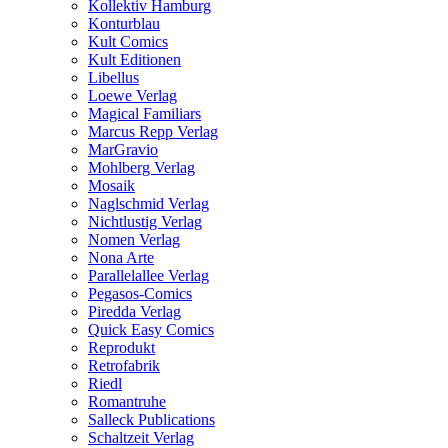
Kollektiv Hamburg
Konturblau
Kult Comics
Kult Editionen
Libellus
Loewe Verlag
Magical Familiars
Marcus Repp Verlag
MarGravio
Mohlberg Verlag
Mosaik
Naglschmid Verlag
Nichtlustig Verlag
Nomen Verlag
Nona Arte
Parallelallee Verlag
Pegasos-Comics
Piredda Verlag
Quick Easy Comics
Reprodukt
Retrofabrik
Riedl
Romantruhe
Salleck Publications
Schaltzeit Verlag