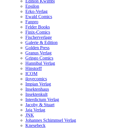
Edition Kwimbi
Epsilon
Erko-Verlag
Ewald Comics
Fanpro
Felder Books
Finix-Comics
Fischerverlage
Galerie & Edition
Golden Press
Granus Verlag
Gringo Comics
Hannibal Verlag
Hinstorff
ICOM
ilovecomics
Impian Verlag
Insektenhaus
Insektenkult
Interdictum Verlag
Jacoby & Stuart
Jaja Verlag
JNK
Johannes Schimmsel Verlag
Knesebeck