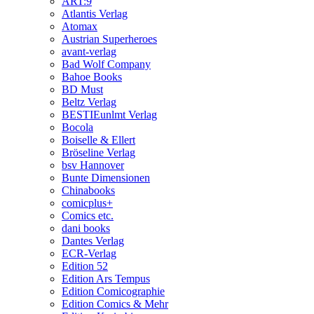
ART:9
Atlantis Verlag
Atomax
Austrian Superheroes
avant-verlag
Bad Wolf Company
Bahoe Books
BD Must
Beltz Verlag
BESTIEunlmt Verlag
Bocola
Boiselle & Ellert
Bröseline Verlag
bsv Hannover
Bunte Dimensionen
Chinabooks
comicplus+
Comics etc.
dani books
Dantes Verlag
ECR-Verlag
Edition 52
Edition Ars Tempus
Edition Comicographie
Edition Comics & Mehr