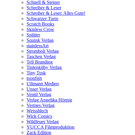
Schnell & Steiner
Schreiber & Leser
Schreiber & Leser: Alles Gute!
Schwarzer Turm
Scratch Books
Skinless Crow
Splitter
Squink Verlag
stainlessArt
Stromboli Verlag
Taschen Verlag
Tell Branding
Tintenkilby Verlag
Tiny Tusk
toonfish
Ullmann Medien
Unser Verlag
Ventil Verlag
Verlag Angelika Hörnig
Vermes-Verlag
Weissblech
Wick Comics
Wildfeuer Verlag
YUCCA Filmproduktion
Zack Edition