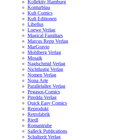
Kollektiv Hamburg
Konturblau
Kult Comics
Kult Editionen
Libellus
Loewe Verlag
Magical Familiars
Marcus Repp Verlag
MarGravio
Mohlberg Verlag
Mosaik
Naglschmid Verlag
Nichtlustig Verlag
Nomen Verlag
Nona Arte
Parallelallee Verlag
Pegasos-Comics
Piredda Verlag
Quick Easy Comics
Reprodukt
Retrofabrik
Riedl
Romantruhe
Salleck Publications
Schaltzeit Verlag