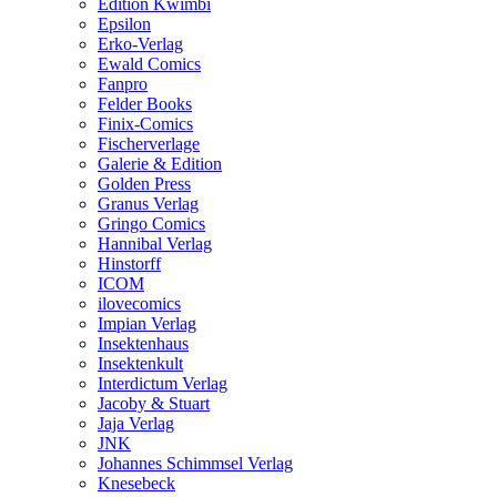
Edition Kwimbi
Epsilon
Erko-Verlag
Ewald Comics
Fanpro
Felder Books
Finix-Comics
Fischerverlage
Galerie & Edition
Golden Press
Granus Verlag
Gringo Comics
Hannibal Verlag
Hinstorff
ICOM
ilovecomics
Impian Verlag
Insektenhaus
Insektenkult
Interdictum Verlag
Jacoby & Stuart
Jaja Verlag
JNK
Johannes Schimmsel Verlag
Knesebeck