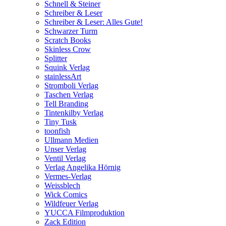
Schnell & Steiner
Schreiber & Leser
Schreiber & Leser: Alles Gute!
Schwarzer Turm
Scratch Books
Skinless Crow
Splitter
Squink Verlag
stainlessArt
Stromboli Verlag
Taschen Verlag
Tell Branding
Tintenkilby Verlag
Tiny Tusk
toonfish
Ullmann Medien
Unser Verlag
Ventil Verlag
Verlag Angelika Hörnig
Vermes-Verlag
Weissblech
Wick Comics
Wildfeuer Verlag
YUCCA Filmproduktion
Zack Edition