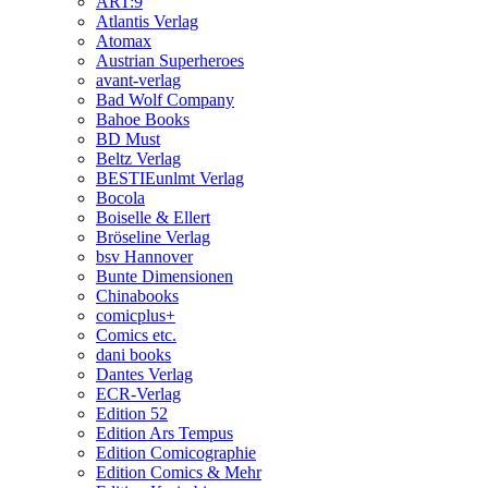
ART:9
Atlantis Verlag
Atomax
Austrian Superheroes
avant-verlag
Bad Wolf Company
Bahoe Books
BD Must
Beltz Verlag
BESTIEunlmt Verlag
Bocola
Boiselle & Ellert
Bröseline Verlag
bsv Hannover
Bunte Dimensionen
Chinabooks
comicplus+
Comics etc.
dani books
Dantes Verlag
ECR-Verlag
Edition 52
Edition Ars Tempus
Edition Comicographie
Edition Comics & Mehr