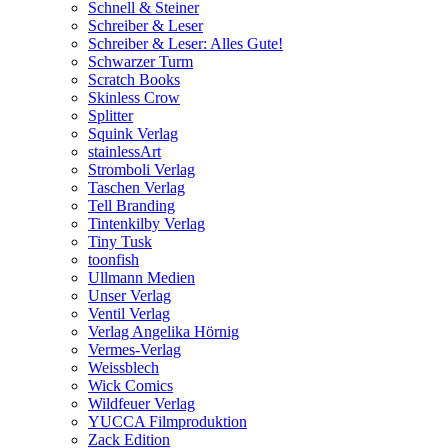
Schnell & Steiner
Schreiber & Leser
Schreiber & Leser: Alles Gute!
Schwarzer Turm
Scratch Books
Skinless Crow
Splitter
Squink Verlag
stainlessArt
Stromboli Verlag
Taschen Verlag
Tell Branding
Tintenkilby Verlag
Tiny Tusk
toonfish
Ullmann Medien
Unser Verlag
Ventil Verlag
Verlag Angelika Hörnig
Vermes-Verlag
Weissblech
Wick Comics
Wildfeuer Verlag
YUCCA Filmproduktion
Zack Edition