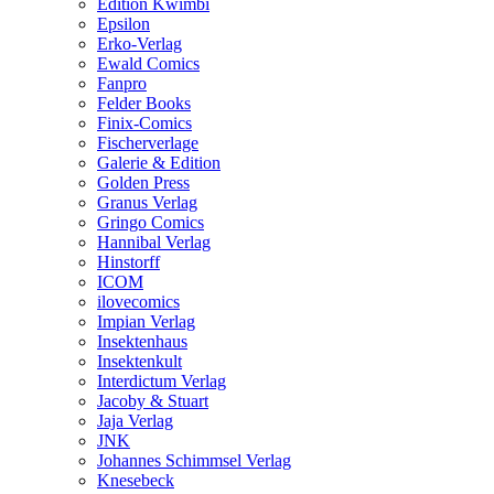
Edition Kwimbi
Epsilon
Erko-Verlag
Ewald Comics
Fanpro
Felder Books
Finix-Comics
Fischerverlage
Galerie & Edition
Golden Press
Granus Verlag
Gringo Comics
Hannibal Verlag
Hinstorff
ICOM
ilovecomics
Impian Verlag
Insektenhaus
Insektenkult
Interdictum Verlag
Jacoby & Stuart
Jaja Verlag
JNK
Johannes Schimmsel Verlag
Knesebeck