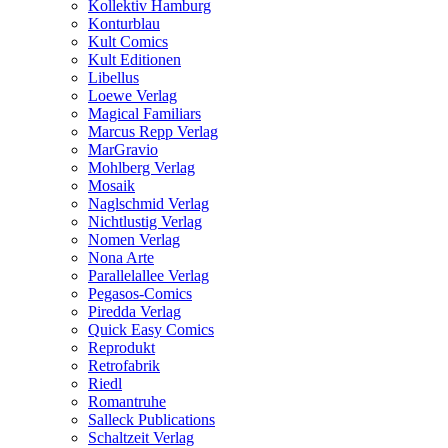
Kollektiv Hamburg
Konturblau
Kult Comics
Kult Editionen
Libellus
Loewe Verlag
Magical Familiars
Marcus Repp Verlag
MarGravio
Mohlberg Verlag
Mosaik
Naglschmid Verlag
Nichtlustig Verlag
Nomen Verlag
Nona Arte
Parallelallee Verlag
Pegasos-Comics
Piredda Verlag
Quick Easy Comics
Reprodukt
Retrofabrik
Riedl
Romantruhe
Salleck Publications
Schaltzeit Verlag