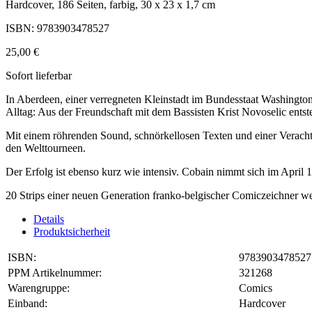
Hardcover, 186 Seiten, farbig, 30 x 23 x 1,7 cm
ISBN: 9783903478527
25,00 €
Sofort lieferbar
In Aberdeen, einer verregneten Kleinstadt im Bundesstaat Washington,
Alltag: Aus der Freundschaft mit dem Bassisten Krist Novoselic entst
Mit einem röhrenden Sound, schnörkellosen Texten und einer Verachtung
den Welttourneen.
Der Erfolg ist ebenso kurz wie intensiv. Cobain nimmt sich im April 
20 Strips einer neuen Generation franko-belgischer Comiczeichner we
Details
Produktsicherheit
ISBN:
9783903478527
PPM Artikelnummer:
321268
Warengruppe:
Comics
Einband:
Hardcover