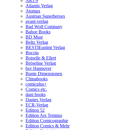
ART:9
Atlantis Verlag
Atomax
Austrian Superheroes
avant-verlag
Bad Wolf Company
Bahoe Books
BD Must
Beltz Verlag
BESTIEunlmt Verlag
Bocola
Boiselle & Ellert
Bröseline Verlag
bsv Hannover
Bunte Dimensionen
Chinabooks
comicplus+
Comics etc.
dani books
Dantes Verlag
ECR-Verlag
Edition 52
Edition Ars Tempus
Edition Comicographie
Edition Comics & Mehr