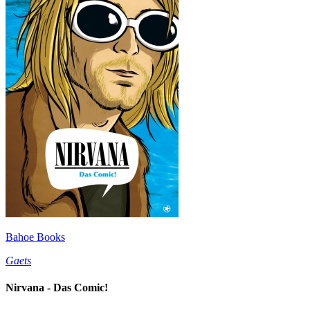
Bahoe Books
Gaets
Nirvana - Das Comic!