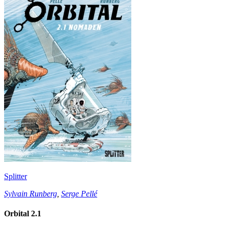
Splitter
Sylvain Runberg
,
Serge Pellé
Orbital 2.1