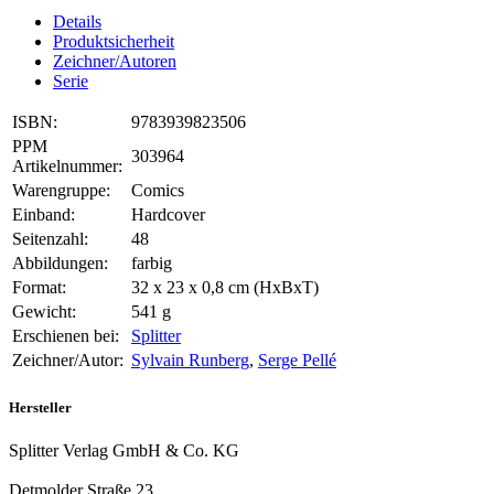
Details
Produktsicherheit
Zeichner/Autoren
Serie
ISBN:
9783939823506
PPM
303964
Artikelnummer:
Warengruppe:
Comics
Einband:
Hardcover
Seitenzahl:
48
Abbildungen:
farbig
Format:
32 x 23 x 0,8 cm (HxBxT)
Gewicht:
541 g
Erschienen bei:
Splitter
Zeichner/Autor:
Sylvain Runberg
,
Serge Pellé
Hersteller
Splitter Verlag GmbH & Co. KG
Detmolder Straße 23