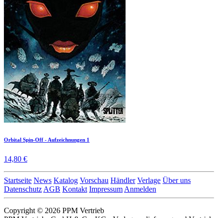
Orbital Spin-Off - Aufzeichnungen 1
14,80 €
Startseite
News
Katalog
Vorschau
Händler
Verlage
Über uns
Datenschutz
AGB
Kontakt
Impressum
Anmelden
Copyright © 2026 PPM Vertrieb