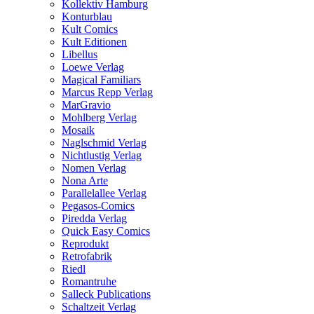
Kollektiv Hamburg
Konturblau
Kult Comics
Kult Editionen
Libellus
Loewe Verlag
Magical Familiars
Marcus Repp Verlag
MarGravio
Mohlberg Verlag
Mosaik
Naglschmid Verlag
Nichtlustig Verlag
Nomen Verlag
Nona Arte
Parallelallee Verlag
Pegasos-Comics
Piredda Verlag
Quick Easy Comics
Reprodukt
Retrofabrik
Riedl
Romantruhe
Salleck Publications
Schaltzeit Verlag