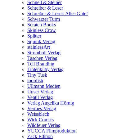
Schnell & Steiner
Schreiber & Leser
Schreiber & Leser: Alles Gute!
Schwarzer Turm
Scratch Books
Skinless Crow
Splitter
Squink Verlag
stainlessArt
Stromboli Verlag
Taschen Verlag
Tell Branding
Tintenkilby Verlag
Tiny Tusk
toonfish
Ullmann Medien
Unser Verlag
Ventil Verlag
Verlag Angelika Hörnig
Vermes-Verlag
Weissblech
Wick Comics
Wildfeuer Verlag
YUCCA Filmproduktion
Zack Edition