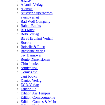
ART:9
Atlantis Verlag
Atomax
Austrian Superheroes
avant-verlag
Bad Wolf Company
Bahoe Books
BD Must
Beltz Verlag
BESTIEunlmt Verlag
Bocola
Boiselle & Ellert
Bröseline Verlag
bsv Hannover
Bunte Dimensionen
Chinabooks
comicplus+
Comics etc.
dani books
Dantes Verlag
ECR-Verlag
Edition 52
Edition Ars Tempus
Edition Comicographie
Edition Comics & Mehr