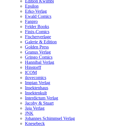
Edition Kwimbi
Epsilon
Erko-Verlag
Ewald Comics
Fanpro
Felder Books
Finix-Comics
Fischerverlage
Galerie & Edition
Golden Press
Granus Verlag
Gringo Comics
Hannibal Verlag
Hinstorff
ICOM
ilovecomics
Impian Verlag
Insektenhaus
Insektenkult
Interdictum Verlag
Jacoby & Stuart
Jaja Verlag
JNK
Johannes Schimmsel Verlag
Knesebeck