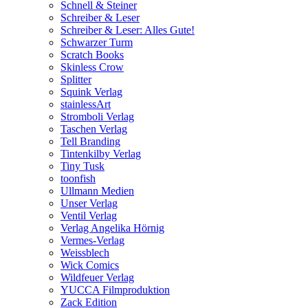
Schnell & Steiner
Schreiber & Leser
Schreiber & Leser: Alles Gute!
Schwarzer Turm
Scratch Books
Skinless Crow
Splitter
Squink Verlag
stainlessArt
Stromboli Verlag
Taschen Verlag
Tell Branding
Tintenkilby Verlag
Tiny Tusk
toonfish
Ullmann Medien
Unser Verlag
Ventil Verlag
Verlag Angelika Hörnig
Vermes-Verlag
Weissblech
Wick Comics
Wildfeuer Verlag
YUCCA Filmproduktion
Zack Edition