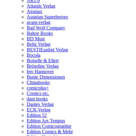
ART:9
Atlantis Verlag
Atomax
Austrian Superheroes
avant-verlag
Bad Wolf Company
Bahoe Books
BD Must
Beltz Verlag
BESTIEunlmt Verlag
Bocola
Boiselle & Ellert
Bröseline Verlag
bsv Hannover
Bunte Dimensionen
Chinabooks
comicplus+
Comics etc.
dani books
Dantes Verlag
ECR-Verlag
Edition 52
Edition Ars Tempus
Edition Comicographie
Edition Comics & Mehr