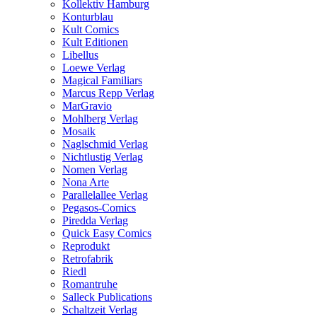
Kollektiv Hamburg
Konturblau
Kult Comics
Kult Editionen
Libellus
Loewe Verlag
Magical Familiars
Marcus Repp Verlag
MarGravio
Mohlberg Verlag
Mosaik
Naglschmid Verlag
Nichtlustig Verlag
Nomen Verlag
Nona Arte
Parallelallee Verlag
Pegasos-Comics
Piredda Verlag
Quick Easy Comics
Reprodukt
Retrofabrik
Riedl
Romantruhe
Salleck Publications
Schaltzeit Verlag