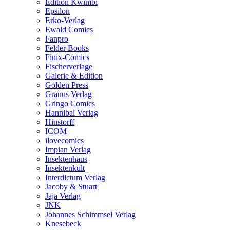
Edition Kwimbi
Epsilon
Erko-Verlag
Ewald Comics
Fanpro
Felder Books
Finix-Comics
Fischerverlage
Galerie & Edition
Golden Press
Granus Verlag
Gringo Comics
Hannibal Verlag
Hinstorff
ICOM
ilovecomics
Impian Verlag
Insektenhaus
Insektenkult
Interdictum Verlag
Jacoby & Stuart
Jaja Verlag
JNK
Johannes Schimmsel Verlag
Knesebeck