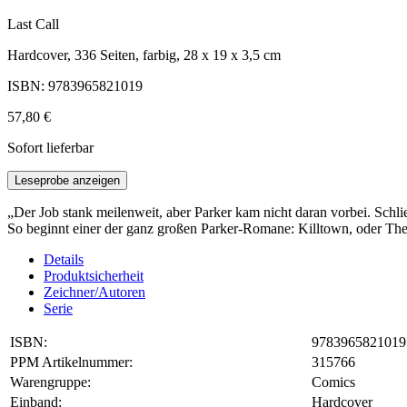
Last Call
Hardcover, 336 Seiten, farbig, 28 x 19 x 3,5 cm
ISBN: 9783965821019
57,80 €
Sofort lieferbar
Leseprobe anzeigen
„Der Job stank meilenweit, aber Parker kam nicht daran vorbei. Schli
So beginnt einer der ganz großen Parker-Romane: Killtown, oder The
Details
Produktsicherheit
Zeichner/Autoren
Serie
ISBN:
9783965821019
PPM Artikelnummer:
315766
Warengruppe:
Comics
Einband:
Hardcover