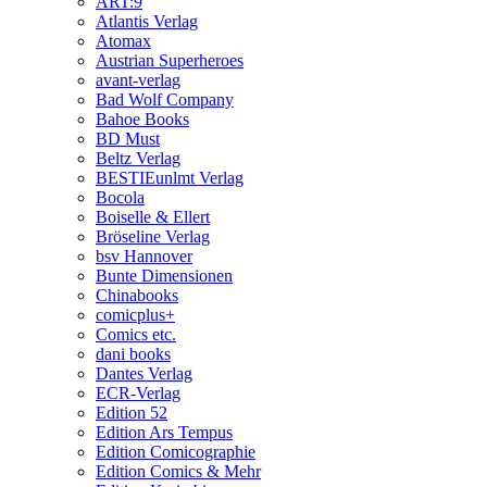
ART:9
Atlantis Verlag
Atomax
Austrian Superheroes
avant-verlag
Bad Wolf Company
Bahoe Books
BD Must
Beltz Verlag
BESTIEunlmt Verlag
Bocola
Boiselle & Ellert
Bröseline Verlag
bsv Hannover
Bunte Dimensionen
Chinabooks
comicplus+
Comics etc.
dani books
Dantes Verlag
ECR-Verlag
Edition 52
Edition Ars Tempus
Edition Comicographie
Edition Comics & Mehr