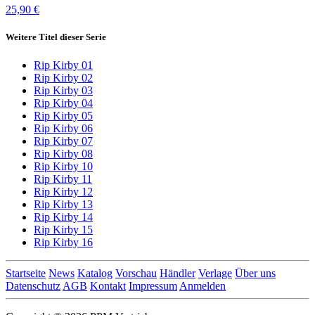
25,90 €
Weitere Titel dieser Serie
Rip Kirby 01
Rip Kirby 02
Rip Kirby 03
Rip Kirby 04
Rip Kirby 05
Rip Kirby 06
Rip Kirby 07
Rip Kirby 08
Rip Kirby 10
Rip Kirby 11
Rip Kirby 12
Rip Kirby 13
Rip Kirby 14
Rip Kirby 15
Rip Kirby 16
Startseite
News
Katalog
Vorschau
Händler
Verlage
Über uns
Datenschutz
AGB
Kontakt
Impressum
Anmelden