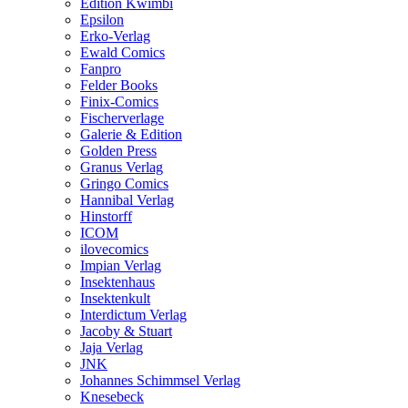
Edition Kwimbi
Epsilon
Erko-Verlag
Ewald Comics
Fanpro
Felder Books
Finix-Comics
Fischerverlage
Galerie & Edition
Golden Press
Granus Verlag
Gringo Comics
Hannibal Verlag
Hinstorff
ICOM
ilovecomics
Impian Verlag
Insektenhaus
Insektenkult
Interdictum Verlag
Jacoby & Stuart
Jaja Verlag
JNK
Johannes Schimmsel Verlag
Knesebeck