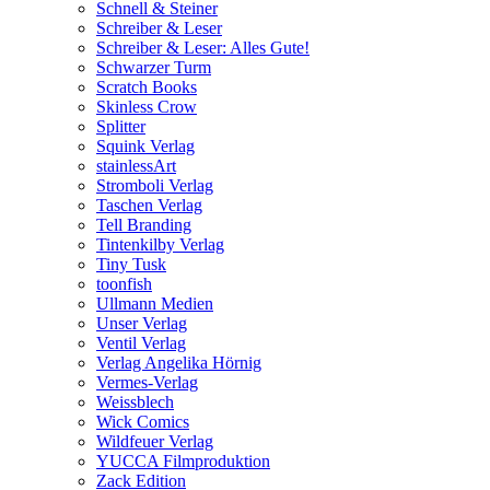
Schnell & Steiner
Schreiber & Leser
Schreiber & Leser: Alles Gute!
Schwarzer Turm
Scratch Books
Skinless Crow
Splitter
Squink Verlag
stainlessArt
Stromboli Verlag
Taschen Verlag
Tell Branding
Tintenkilby Verlag
Tiny Tusk
toonfish
Ullmann Medien
Unser Verlag
Ventil Verlag
Verlag Angelika Hörnig
Vermes-Verlag
Weissblech
Wick Comics
Wildfeuer Verlag
YUCCA Filmproduktion
Zack Edition