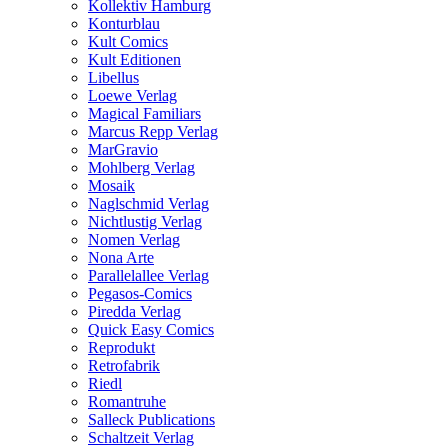
Kollektiv Hamburg
Konturblau
Kult Comics
Kult Editionen
Libellus
Loewe Verlag
Magical Familiars
Marcus Repp Verlag
MarGravio
Mohlberg Verlag
Mosaik
Naglschmid Verlag
Nichtlustig Verlag
Nomen Verlag
Nona Arte
Parallelallee Verlag
Pegasos-Comics
Piredda Verlag
Quick Easy Comics
Reprodukt
Retrofabrik
Riedl
Romantruhe
Salleck Publications
Schaltzeit Verlag