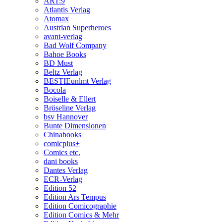
ART:9
Atlantis Verlag
Atomax
Austrian Superheroes
avant-verlag
Bad Wolf Company
Bahoe Books
BD Must
Beltz Verlag
BESTIEunlmt Verlag
Bocola
Boiselle & Ellert
Bröseline Verlag
bsv Hannover
Bunte Dimensionen
Chinabooks
comicplus+
Comics etc.
dani books
Dantes Verlag
ECR-Verlag
Edition 52
Edition Ars Tempus
Edition Comicographie
Edition Comics & Mehr