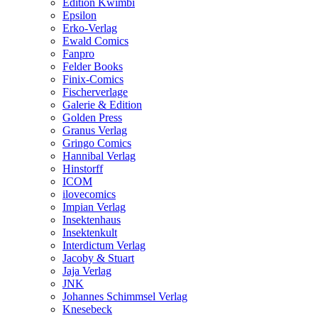
Edition Kwimbi
Epsilon
Erko-Verlag
Ewald Comics
Fanpro
Felder Books
Finix-Comics
Fischerverlage
Galerie & Edition
Golden Press
Granus Verlag
Gringo Comics
Hannibal Verlag
Hinstorff
ICOM
ilovecomics
Impian Verlag
Insektenhaus
Insektenkult
Interdictum Verlag
Jacoby & Stuart
Jaja Verlag
JNK
Johannes Schimmsel Verlag
Knesebeck