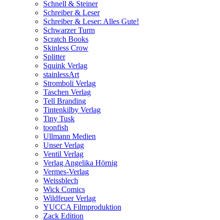
Schnell & Steiner
Schreiber & Leser
Schreiber & Leser: Alles Gute!
Schwarzer Turm
Scratch Books
Skinless Crow
Splitter
Squink Verlag
stainlessArt
Stromboli Verlag
Taschen Verlag
Tell Branding
Tintenkilby Verlag
Tiny Tusk
toonfish
Ullmann Medien
Unser Verlag
Ventil Verlag
Verlag Angelika Hörnig
Vermes-Verlag
Weissblech
Wick Comics
Wildfeuer Verlag
YUCCA Filmproduktion
Zack Edition