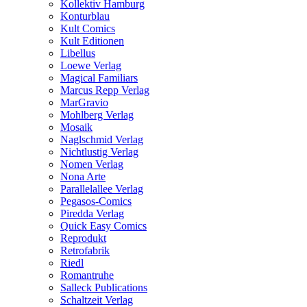
Kollektiv Hamburg
Konturblau
Kult Comics
Kult Editionen
Libellus
Loewe Verlag
Magical Familiars
Marcus Repp Verlag
MarGravio
Mohlberg Verlag
Mosaik
Naglschmid Verlag
Nichtlustig Verlag
Nomen Verlag
Nona Arte
Parallelallee Verlag
Pegasos-Comics
Piredda Verlag
Quick Easy Comics
Reprodukt
Retrofabrik
Riedl
Romantruhe
Salleck Publications
Schaltzeit Verlag