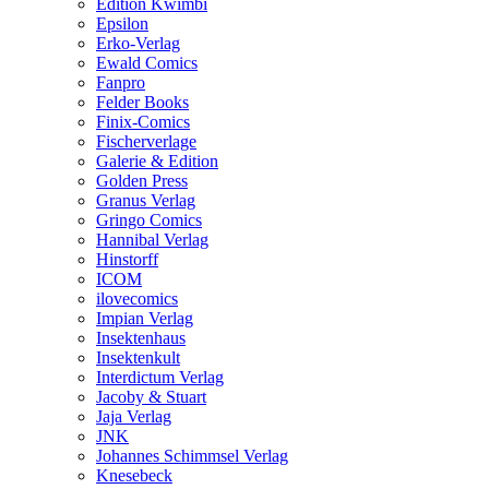
Edition Kwimbi
Epsilon
Erko-Verlag
Ewald Comics
Fanpro
Felder Books
Finix-Comics
Fischerverlage
Galerie & Edition
Golden Press
Granus Verlag
Gringo Comics
Hannibal Verlag
Hinstorff
ICOM
ilovecomics
Impian Verlag
Insektenhaus
Insektenkult
Interdictum Verlag
Jacoby & Stuart
Jaja Verlag
JNK
Johannes Schimmsel Verlag
Knesebeck