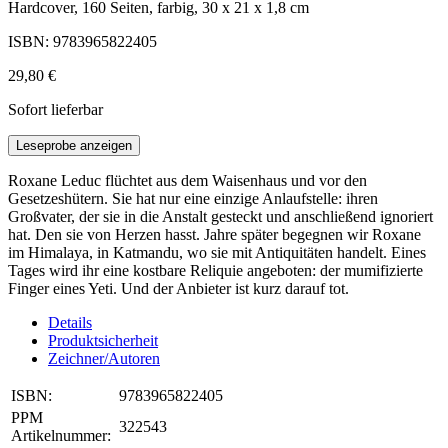
Hardcover, 160 Seiten, farbig, 30 x 21 x 1,8 cm
ISBN: 9783965822405
29,80 €
Sofort lieferbar
Leseprobe anzeigen
Roxane Leduc flüchtet aus dem Waisenhaus und vor den
Gesetzeshütern. Sie hat nur eine einzige Anlaufstelle: ihren
Großvater, der sie in die Anstalt gesteckt und anschließend ignoriert
hat. Den sie von Herzen hasst. Jahre später begegnen wir Roxane
im Himalaya, in Katmandu, wo sie mit Antiquitäten handelt. Eines
Tages wird ihr eine kostbare Reliquie angeboten: der mumifizierte
Finger eines Yeti. Und der Anbieter ist kurz darauf tot.
Details
Produktsicherheit
Zeichner/Autoren
ISBN:
9783965822405
PPM
322543
Artikelnummer: