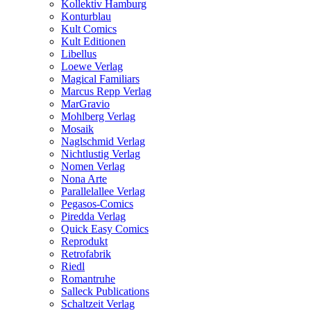
Kollektiv Hamburg
Konturblau
Kult Comics
Kult Editionen
Libellus
Loewe Verlag
Magical Familiars
Marcus Repp Verlag
MarGravio
Mohlberg Verlag
Mosaik
Naglschmid Verlag
Nichtlustig Verlag
Nomen Verlag
Nona Arte
Parallelallee Verlag
Pegasos-Comics
Piredda Verlag
Quick Easy Comics
Reprodukt
Retrofabrik
Riedl
Romantruhe
Salleck Publications
Schaltzeit Verlag