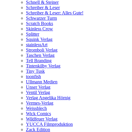
Schnell & Steiner
Schreiber & Leser
Schreiber & Leser: Alles Gute!
Schwarzer Turm
Scratch Books
Skinless Crow
Splitter
Squink Verlag
stainlessArt
Stromboli Verlag
Taschen Verlag
Tell Branding
Tintenkilby Verlag
Tiny Tusk
toonfish
Ullmann Medien
Unser Verlag
Ventil Verlag
Verlag Angelika Hörnig
Vermes-Verlag
Weissblech
Wick Comics
Wildfeuer Verlag
YUCCA Filmproduktion
Zack Edition