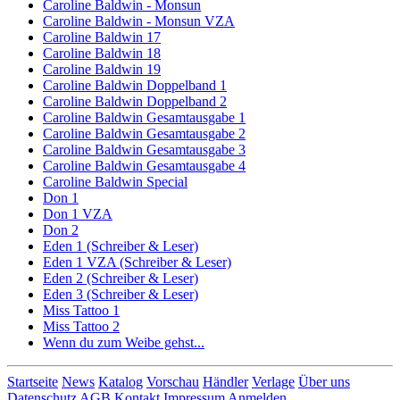
Caroline Baldwin - Monsun
Caroline Baldwin - Monsun VZA
Caroline Baldwin 17
Caroline Baldwin 18
Caroline Baldwin 19
Caroline Baldwin Doppelband 1
Caroline Baldwin Doppelband 2
Caroline Baldwin Gesamtausgabe 1
Caroline Baldwin Gesamtausgabe 2
Caroline Baldwin Gesamtausgabe 3
Caroline Baldwin Gesamtausgabe 4
Caroline Baldwin Special
Don 1
Don 1 VZA
Don 2
Eden 1 (Schreiber & Leser)
Eden 1 VZA (Schreiber & Leser)
Eden 2 (Schreiber & Leser)
Eden 3 (Schreiber & Leser)
Miss Tattoo 1
Miss Tattoo 2
Wenn du zum Weibe gehst...
Startseite
News
Katalog
Vorschau
Händler
Verlage
Über uns
Datenschutz
AGB
Kontakt
Impressum
Anmelden