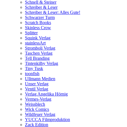
Schnell & Steiner
Schreiber & Leser
Schreiber & Leser: Alles Gute!
Schwarzer Turm
Scratch Books
Skinless Crow
Splitter
Squink Verlag
stainlessArt
Stromboli Verlag
Taschen Verlag
Tell Branding
Tintenkilby Verlag
Tiny Tusk
toonfish
Ullmann Medien
Unser Verlag
Ventil Verlag
Verlag Angelika Hörnig
Vermes-Verlag
Weissblech
Wick Comics
Wildfeuer Verlag
YUCCA Filmproduktion
Zack Edition