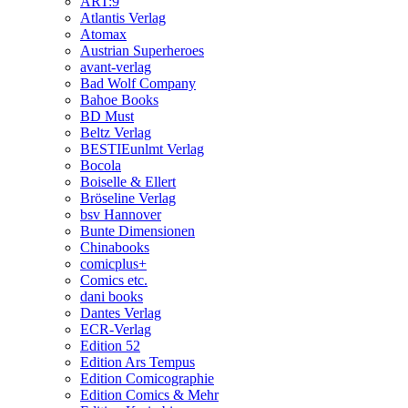
ART:9
Atlantis Verlag
Atomax
Austrian Superheroes
avant-verlag
Bad Wolf Company
Bahoe Books
BD Must
Beltz Verlag
BESTIEunlmt Verlag
Bocola
Boiselle & Ellert
Bröseline Verlag
bsv Hannover
Bunte Dimensionen
Chinabooks
comicplus+
Comics etc.
dani books
Dantes Verlag
ECR-Verlag
Edition 52
Edition Ars Tempus
Edition Comicographie
Edition Comics & Mehr