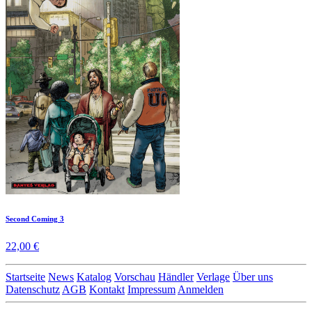
Second Coming 3
22,00 €
Startseite
News
Katalog
Vorschau
Händler
Verlage
Über uns
Datenschutz
AGB
Kontakt
Impressum
Anmelden