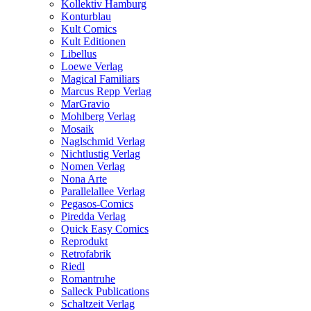
Kollektiv Hamburg
Konturblau
Kult Comics
Kult Editionen
Libellus
Loewe Verlag
Magical Familiars
Marcus Repp Verlag
MarGravio
Mohlberg Verlag
Mosaik
Naglschmid Verlag
Nichtlustig Verlag
Nomen Verlag
Nona Arte
Parallelallee Verlag
Pegasos-Comics
Piredda Verlag
Quick Easy Comics
Reprodukt
Retrofabrik
Riedl
Romantruhe
Salleck Publications
Schaltzeit Verlag