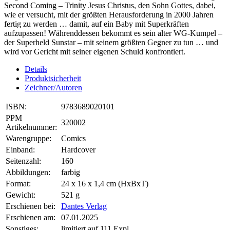
Second Coming – Trinity Jesus Christus, den Sohn Gottes, dabei,
wie er versucht, mit der größten Herausforderung in 2000 Jahren
fertig zu werden … damit, auf ein Baby mit Superkräften
aufzupassen! Währenddessen bekommt es sein alter WG-Kumpel –
der Superheld Sunstar – mit seinem größten Gegner zu tun … und
wird vor Gericht mit seiner eigenen Schuld konfrontiert.
Details
Produktsicherheit
Zeichner/Autoren
ISBN:
9783689020101
PPM
320002
Artikelnummer:
Warengruppe:
Comics
Einband:
Hardcover
Seitenzahl:
160
Abbildungen:
farbig
Format:
24 x 16 x 1,4 cm (HxBxT)
Gewicht:
521 g
Erschienen bei:
Dantes Verlag
Erschienen am:
07.01.2025
Sonstiges:
limitiert auf 111 Expl.