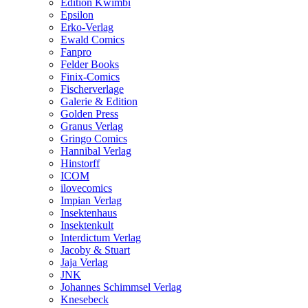
Edition Kwimbi
Epsilon
Erko-Verlag
Ewald Comics
Fanpro
Felder Books
Finix-Comics
Fischerverlage
Galerie & Edition
Golden Press
Granus Verlag
Gringo Comics
Hannibal Verlag
Hinstorff
ICOM
ilovecomics
Impian Verlag
Insektenhaus
Insektenkult
Interdictum Verlag
Jacoby & Stuart
Jaja Verlag
JNK
Johannes Schimmsel Verlag
Knesebeck