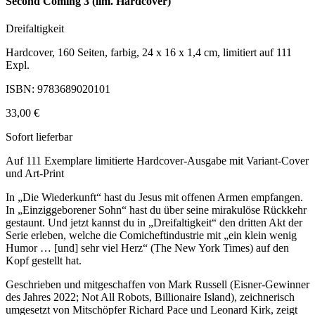
Second Coming 3 (lim. Hardcover)
Dreifaltigkeit
Hardcover, 160 Seiten, farbig, 24 x 16 x 1,4 cm, limitiert auf 111
Expl.
ISBN: 9783689020101
33,00 €
Sofort lieferbar
Auf 111 Exemplare limitierte Hardcover-Ausgabe mit Variant-Cover
und Art-Print
In „Die Wiederkunft“ hast du Jesus mit offenen Armen empfangen.
In „Einziggeborener Sohn“ hast du über seine mirakulöse Rückkehr
gestaunt. Und jetzt kannst du in „Dreifaltigkeit“ den dritten Akt der
Serie erleben, welche die Comicheftindustrie mit „ein klein wenig
Humor … [und] sehr viel Herz“ (The New York Times) auf den
Kopf gestellt hat.
Geschrieben und mitgeschaffen von Mark Russell (Eisner-Gewinner
des Jahres 2022; Not All Robots, Billionaire Island), zeichnerisch
umgesetzt von Mitschöpfer Richard Pace und Leonard Kirk, zeigt