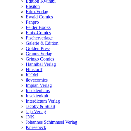
Edition Kwimbi
Epsilon
Erko-Verlag
Ewald Comics
Fanpro
Felder Books
Finix-Comics
Fischerverlage
Galerie & Edition
Golden Press
Granus Verlag
Gringo Comics
Hannibal Verlag
Hinstorff
ICOM
ilovecomics
Impian Verlag
Insektenhaus
Insektenkult
Interdictum Verlag
Jacoby & Stuart
Jaja Verlag
JNK
Johannes Schimmsel Verlag
Knesebeck