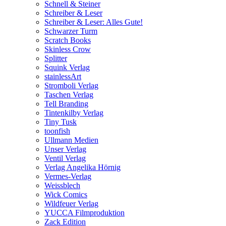
Schnell & Steiner
Schreiber & Leser
Schreiber & Leser: Alles Gute!
Schwarzer Turm
Scratch Books
Skinless Crow
Splitter
Squink Verlag
stainlessArt
Stromboli Verlag
Taschen Verlag
Tell Branding
Tintenkilby Verlag
Tiny Tusk
toonfish
Ullmann Medien
Unser Verlag
Ventil Verlag
Verlag Angelika Hörnig
Vermes-Verlag
Weissblech
Wick Comics
Wildfeuer Verlag
YUCCA Filmproduktion
Zack Edition