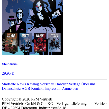
Silver Bundle
29,95 €
Startseite
News
Katalog
Vorschau
Händler
Verlage
Über uns
Datenschutz
AGB
Kontakt
Impressum
Anmelden
Copyright © 2026 PPM Vertrieb
PPM Vertriebs GmbH & Co. KG - Verlagsauslieferung und Vertrieb
DE - 32694 Dörentrup, Industriestraße 18