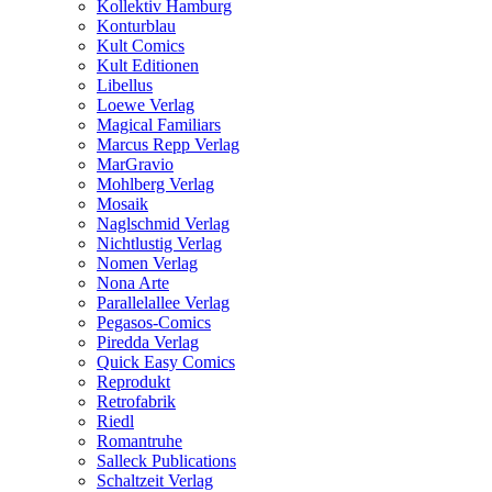
Kollektiv Hamburg
Konturblau
Kult Comics
Kult Editionen
Libellus
Loewe Verlag
Magical Familiars
Marcus Repp Verlag
MarGravio
Mohlberg Verlag
Mosaik
Naglschmid Verlag
Nichtlustig Verlag
Nomen Verlag
Nona Arte
Parallelallee Verlag
Pegasos-Comics
Piredda Verlag
Quick Easy Comics
Reprodukt
Retrofabrik
Riedl
Romantruhe
Salleck Publications
Schaltzeit Verlag