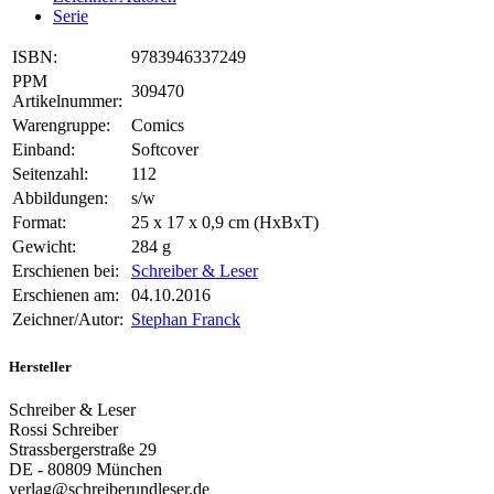
Serie
ISBN:
9783946337249
PPM
309470
Artikelnummer:
Warengruppe:
Comics
Einband:
Softcover
Seitenzahl:
112
Abbildungen:
s/w
Format:
25 x 17 x 0,9 cm (HxBxT)
Gewicht:
284 g
Erschienen bei:
Schreiber & Leser
Erschienen am:
04.10.2016
Zeichner/Autor:
Stephan Franck
Hersteller
Schreiber & Leser
Rossi Schreiber
Strassbergerstraße 29
DE - 80809 München
verlag@schreiberundleser.de