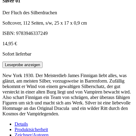
Silver 01
Der Fluch des Silberdrachen
Softcover, 112 Seiten, s/w, 25 x 17 x 0,9 cm
ISBN: 9783946337249
14,95 €
Sofort lieferbar
Leseprobe anzeigen
New York 1930. Der Meisterdieb James Finnigan liebt alles, was
glänzt, am meisten Silber, vorzugsweise in Barrenform. Zufällig
bekommt er Wind von einem gewaltigen Silberschatz, der gut
versteckt in einer alten Burg liegt und von Vampiren bewacht wird.
Also schart Finnigan ein Team von schrägen, aber überaus fähigen
Figuren um sich und macht sich ans Werk. Silver ist eine liebevolle
Hommage an das Original Dracula und ein wilder Ritt durch den
Kosmos der Vampirlegenden.
Details
Produktsicherheit
Zeichner/Autoren