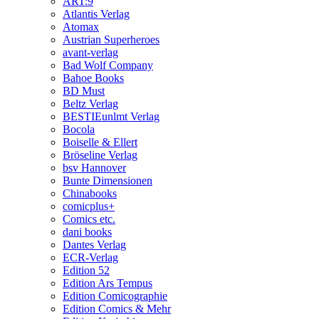
ART:9
Atlantis Verlag
Atomax
Austrian Superheroes
avant-verlag
Bad Wolf Company
Bahoe Books
BD Must
Beltz Verlag
BESTIEunlmt Verlag
Bocola
Boiselle & Ellert
Bröseline Verlag
bsv Hannover
Bunte Dimensionen
Chinabooks
comicplus+
Comics etc.
dani books
Dantes Verlag
ECR-Verlag
Edition 52
Edition Ars Tempus
Edition Comicographie
Edition Comics & Mehr