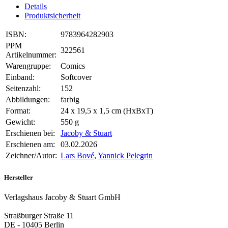
Details
Produktsicherheit
ISBN:
9783964282903
PPM
322561
Artikelnummer:
Warengruppe:
Comics
Einband:
Softcover
Seitenzahl:
152
Abbildungen:
farbig
Format:
24 x 19,5 x 1,5 cm (HxBxT)
Gewicht:
550 g
Erschienen bei:
Jacoby & Stuart
Erschienen am:
03.02.2026
Zeichner/Autor:
Lars Bové
,
Yannick Pelegrin
Hersteller
Verlagshaus Jacoby & Stuart GmbH
Straßburger Straße 11
DE - 10405 Berlin