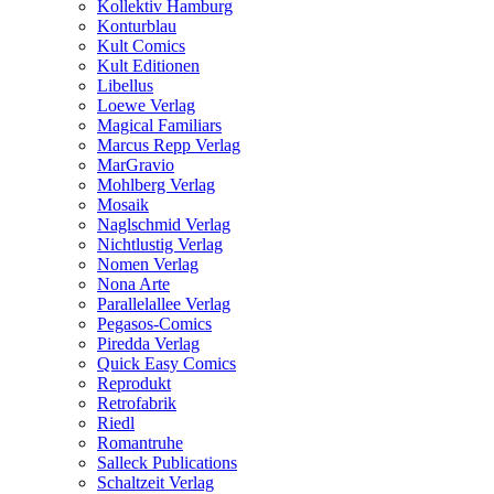
Kollektiv Hamburg
Konturblau
Kult Comics
Kult Editionen
Libellus
Loewe Verlag
Magical Familiars
Marcus Repp Verlag
MarGravio
Mohlberg Verlag
Mosaik
Naglschmid Verlag
Nichtlustig Verlag
Nomen Verlag
Nona Arte
Parallelallee Verlag
Pegasos-Comics
Piredda Verlag
Quick Easy Comics
Reprodukt
Retrofabrik
Riedl
Romantruhe
Salleck Publications
Schaltzeit Verlag