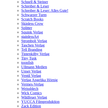
Schnell & Steiner
Schreiber & Leser
Schreiber & Leser: Alles Gute!
Schwarzer Turm
Scratch Books
Skinless Crow
Splitter
Squink Verlag
stainlessArt
Stromboli Verlag
Taschen Verlag
Tell Branding
Tintenkilby Verlag
Tiny Tusk
toonfish
Ullmann Medien
Unser Verlag
Ventil Verlag
Verlag Angelika Hörnig
Vermes-Verlag
Weissblech
Wick Comics
Wildfeuer Verlag
YUCCA Filmproduktion
Zack Edition