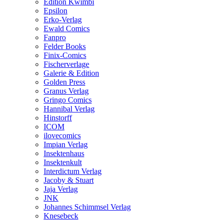
Edition Kwimbi
Epsilon
Erko-Verlag
Ewald Comics
Fanpro
Felder Books
Finix-Comics
Fischerverlage
Galerie & Edition
Golden Press
Granus Verlag
Gringo Comics
Hannibal Verlag
Hinstorff
ICOM
ilovecomics
Impian Verlag
Insektenhaus
Insektenkult
Interdictum Verlag
Jacoby & Stuart
Jaja Verlag
JNK
Johannes Schimmsel Verlag
Knesebeck