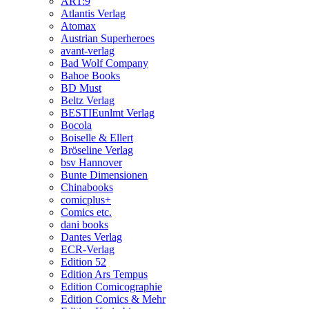
ART:9
Atlantis Verlag
Atomax
Austrian Superheroes
avant-verlag
Bad Wolf Company
Bahoe Books
BD Must
Beltz Verlag
BESTIEunlmt Verlag
Bocola
Boiselle & Ellert
Bröseline Verlag
bsv Hannover
Bunte Dimensionen
Chinabooks
comicplus+
Comics etc.
dani books
Dantes Verlag
ECR-Verlag
Edition 52
Edition Ars Tempus
Edition Comicographie
Edition Comics & Mehr