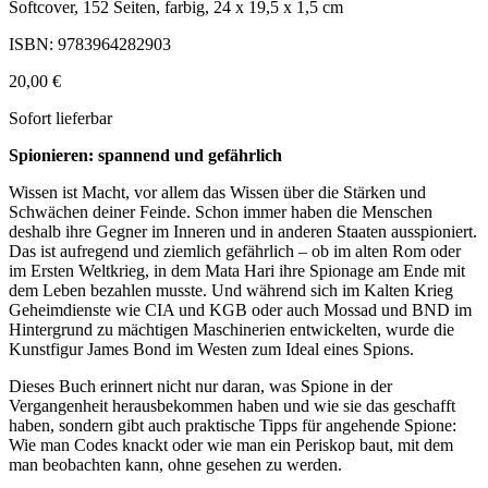
Softcover, 152 Seiten, farbig, 24 x 19,5 x 1,5 cm
ISBN: 9783964282903
20,00 €
Sofort lieferbar
Spionieren: spannend und gefährlich
Wissen ist Macht, vor allem das Wissen über die Stärken und
Schwächen deiner Feinde. Schon immer haben die Menschen
deshalb ihre Gegner im Inneren und in anderen Staaten ausspioniert.
Das ist aufregend und ziemlich gefährlich – ob im alten Rom oder
im Ersten Weltkrieg, in dem Mata Hari ihre Spionage am Ende mit
dem Leben bezahlen musste. Und während sich im Kalten Krieg
Geheimdienste wie CIA und KGB oder auch Mossad und BND im
Hintergrund zu mächtigen Maschinerien entwickelten, wurde die
Kunstfigur James Bond im Westen zum Ideal eines Spions.
Dieses Buch erinnert nicht nur daran, was Spione in der
Vergangenheit herausbekommen haben und wie sie das geschafft
haben, sondern gibt auch praktische Tipps für angehende Spione:
Wie man Codes knackt oder wie man ein Periskop baut, mit dem
man beobachten kann, ohne gesehen zu werden.