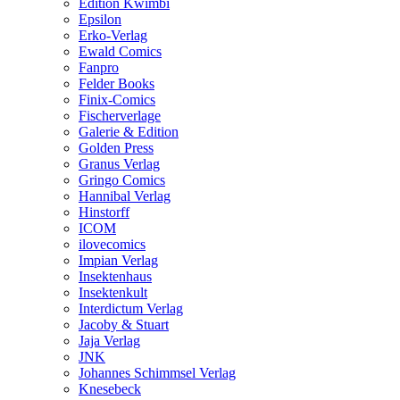
Edition Kwimbi
Epsilon
Erko-Verlag
Ewald Comics
Fanpro
Felder Books
Finix-Comics
Fischerverlage
Galerie & Edition
Golden Press
Granus Verlag
Gringo Comics
Hannibal Verlag
Hinstorff
ICOM
ilovecomics
Impian Verlag
Insektenhaus
Insektenkult
Interdictum Verlag
Jacoby & Stuart
Jaja Verlag
JNK
Johannes Schimmsel Verlag
Knesebeck