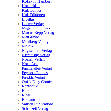
Kollektiv Hamburg
Konturblau
Kult Comics
Kult Editionen
Libellus
Loewe Verlag
Magical Familiars
Marcus Repp Verlag
MarGravio
Mohlberg Verlag
Mosaik
Naglschmid Verlag
Nichtlustig Verlag
Nomen Verlag
Nona Arte
Parallelallee Verlag
Pegasos-Comics
Piredda Verlag
Quick Easy Comics
Reprodukt
Retrofabrik
Riedl
Romantruhe
Salleck Publications
Schaltzeit Verlag