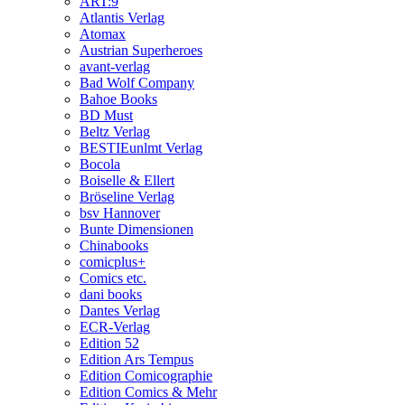
ART:9
Atlantis Verlag
Atomax
Austrian Superheroes
avant-verlag
Bad Wolf Company
Bahoe Books
BD Must
Beltz Verlag
BESTIEunlmt Verlag
Bocola
Boiselle & Ellert
Bröseline Verlag
bsv Hannover
Bunte Dimensionen
Chinabooks
comicplus+
Comics etc.
dani books
Dantes Verlag
ECR-Verlag
Edition 52
Edition Ars Tempus
Edition Comicographie
Edition Comics & Mehr