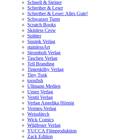
Schnell & Steiner
Schreiber & Leser
Schreiber & Leser: Alles Gute!
Schwarzer Turm
Scratch Books
Skinless Crow
Splitter
Squink Verlag
stainlessArt
Stromboli Verlag
Taschen Verlag
Tell Branding
Tintenkilby Verlag
Tiny Tusk
toonfish
Ullmann Medien
Unser Verlag
Ventil Verlag
Verlag Angelika Hörnig
Vermes-Verlag
Weissblech
Wick Comics
Wildfeuer Verlag
YUCCA Filmproduktion
Zack Edition