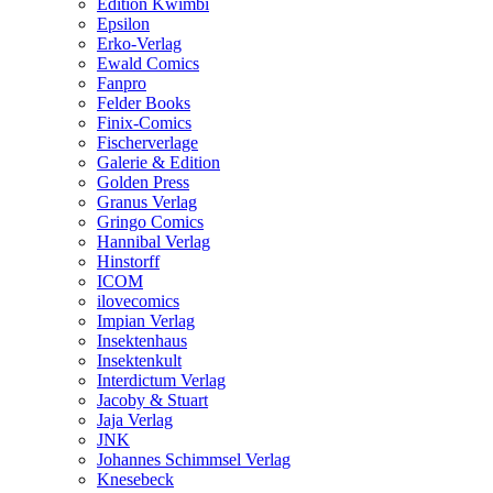
Edition Kwimbi
Epsilon
Erko-Verlag
Ewald Comics
Fanpro
Felder Books
Finix-Comics
Fischerverlage
Galerie & Edition
Golden Press
Granus Verlag
Gringo Comics
Hannibal Verlag
Hinstorff
ICOM
ilovecomics
Impian Verlag
Insektenhaus
Insektenkult
Interdictum Verlag
Jacoby & Stuart
Jaja Verlag
JNK
Johannes Schimmsel Verlag
Knesebeck