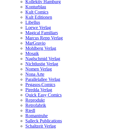
Kollektiv Hamburg
Konturblau
Kult Comics
Kult Editionen
Libellus
Loewe Verlag
Magical Familiars
Marcus Repp Verlag
MarGravio
Mohlberg Verlag
Mosaik
Naglschmid Verlag
Nichtlustig Verlag
Nomen Verlag
Nona Arte
Parallelallee Verlag
Pegasos-Comics
Piredda Verlag
Quick Easy Comics
Reprodukt
Retrofabrik
Riedl
Romantruhe
Salleck Publications
Schaltzeit Verlag