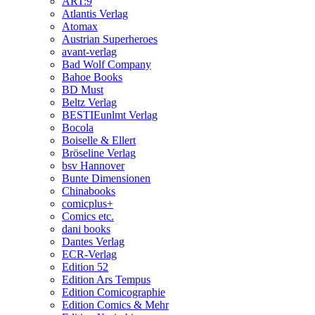
ART:9
Atlantis Verlag
Atomax
Austrian Superheroes
avant-verlag
Bad Wolf Company
Bahoe Books
BD Must
Beltz Verlag
BESTIEunlmt Verlag
Bocola
Boiselle & Ellert
Bröseline Verlag
bsv Hannover
Bunte Dimensionen
Chinabooks
comicplus+
Comics etc.
dani books
Dantes Verlag
ECR-Verlag
Edition 52
Edition Ars Tempus
Edition Comicographie
Edition Comics & Mehr