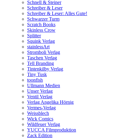
Schnell & Steiner
Schreiber & Leser
Schreiber & Leser: Alles Gute!
Schwarzer Turm
Scratch Books
Skinless Crow
Splitter
Squink Verlag
stainlessArt
Stromboli Verlag
Taschen Verlag
Tell Branding
Tintenkilby Verlag
Tiny Tusk
toonfish
Ullmann Medien
Unser Verlag
Ventil Verlag
Verlag Angelika Hörnig
Vermes-Verlag
Weissblech
Wick Comics
Wildfeuer Verlag
YUCCA Filmproduktion
Zack Edition