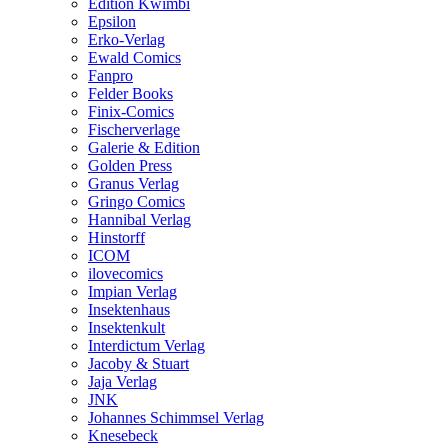
Edition Kwimbi
Epsilon
Erko-Verlag
Ewald Comics
Fanpro
Felder Books
Finix-Comics
Fischerverlage
Galerie & Edition
Golden Press
Granus Verlag
Gringo Comics
Hannibal Verlag
Hinstorff
ICOM
ilovecomics
Impian Verlag
Insektenhaus
Insektenkult
Interdictum Verlag
Jacoby & Stuart
Jaja Verlag
JNK
Johannes Schimmsel Verlag
Knesebeck