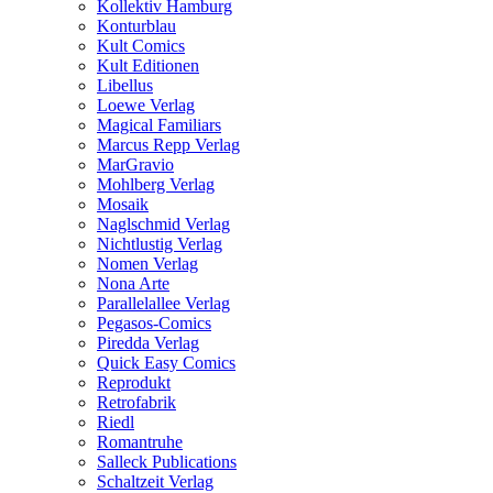
Kollektiv Hamburg
Konturblau
Kult Comics
Kult Editionen
Libellus
Loewe Verlag
Magical Familiars
Marcus Repp Verlag
MarGravio
Mohlberg Verlag
Mosaik
Naglschmid Verlag
Nichtlustig Verlag
Nomen Verlag
Nona Arte
Parallelallee Verlag
Pegasos-Comics
Piredda Verlag
Quick Easy Comics
Reprodukt
Retrofabrik
Riedl
Romantruhe
Salleck Publications
Schaltzeit Verlag