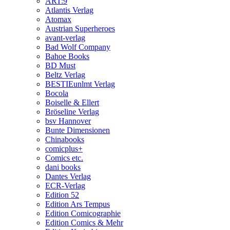
ART:9
Atlantis Verlag
Atomax
Austrian Superheroes
avant-verlag
Bad Wolf Company
Bahoe Books
BD Must
Beltz Verlag
BESTIEunlmt Verlag
Bocola
Boiselle & Ellert
Bröseline Verlag
bsv Hannover
Bunte Dimensionen
Chinabooks
comicplus+
Comics etc.
dani books
Dantes Verlag
ECR-Verlag
Edition 52
Edition Ars Tempus
Edition Comicographie
Edition Comics & Mehr