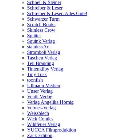
Schnell & Steiner
Schreiber & Leser
Schreiber & Leser: Alles Gute!
Schwarzer Turm
Scratch Books
Skinless Crow
Splitter
Squink Verlag
stainlessArt
Stromboli Verlag
Taschen Verlag
Tell Branding
Tintenkilby Verlag
Tiny Tusk
toonfish
Ullmann Medien
Unser Verlag
Ventil Verlag
Verlag Angelika Hörnig
Vermes-Verlag
Weissblech
Wick Comics
Wildfeuer Verlag
YUCCA Filmproduktion
Zack Edition