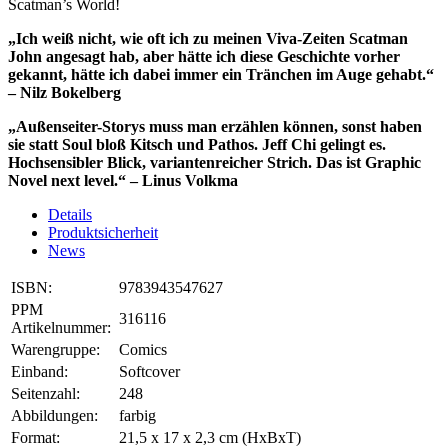
Scatman’s World!
„Ich weiß nicht, wie oft ich zu meinen Viva-Zeiten Scatman
John angesagt hab, aber hätte ich diese Geschichte vorher
gekannt, hätte ich dabei immer ein Tränchen im Auge gehabt.“
– Nilz Bokelberg
„Außenseiter-Storys muss man erzählen können, sonst haben
sie statt Soul bloß Kitsch und Pathos. Jeff Chi gelingt es.
Hochsensibler Blick, variantenreicher Strich. Das ist Graphic
Novel next level.“ – Linus Volkma
Details
Produktsicherheit
News
ISBN:
9783943547627
PPM
316116
Artikelnummer:
Warengruppe:
Comics
Einband:
Softcover
Seitenzahl:
248
Abbildungen:
farbig
Format:
21,5 x 17 x 2,3 cm (HxBxT)