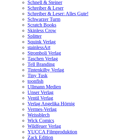
Schnell & Steiner
Schreiber & Leser
Schreiber & Leser: Alles Gute!
Schwarzer Turm
Scratch Books
Skinless Crow
Splitter
Squink Verlag
stainlessArt
Stromboli Verlag
Taschen Verlag
Tell Branding
Tintenkilby Verlag
Tiny Tusk
toonfish
Ullmann Medien
Unser Verlag
Ventil Verlag
Verlag Angelika Hörnig
Vermes-Verlag
Weissblech
Wick Comics
Wildfeuer Verlag
YUCCA Filmproduktion
Zack Edition