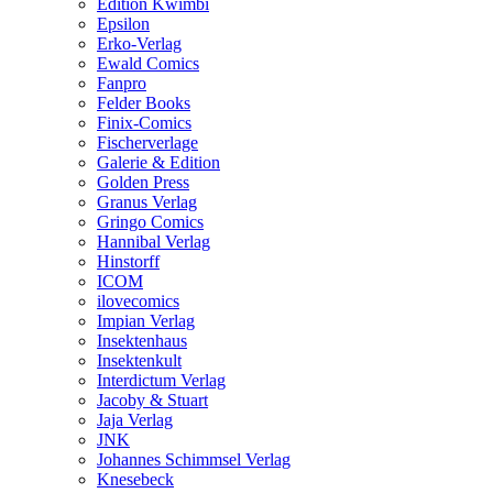
Edition Kwimbi
Epsilon
Erko-Verlag
Ewald Comics
Fanpro
Felder Books
Finix-Comics
Fischerverlage
Galerie & Edition
Golden Press
Granus Verlag
Gringo Comics
Hannibal Verlag
Hinstorff
ICOM
ilovecomics
Impian Verlag
Insektenhaus
Insektenkult
Interdictum Verlag
Jacoby & Stuart
Jaja Verlag
JNK
Johannes Schimmsel Verlag
Knesebeck