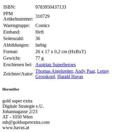
ISBN:
9783950437133
PPM
310729
Artikelnummer:
Warengruppe:
Comics
Einband:
Heft
Seitenzahl:
36
Abbildungen:
farbig
Format:
26 x 17 x 0,2 cm (HxBxT)
Gewicht:
77 g
Erschienen bei:
Austrian Superheroes
Thomas Aigelsreiter
,
Andy Paar
,
Lenny
Zeichner/Autor:
Grosskopf
,
Harald Havas
Hersteller
gold super extra
Digitale Strategie e.U.
Johannagasse 2/23
AT - 1050 Wien
mh@goldsuperextra.com
www.havas.at