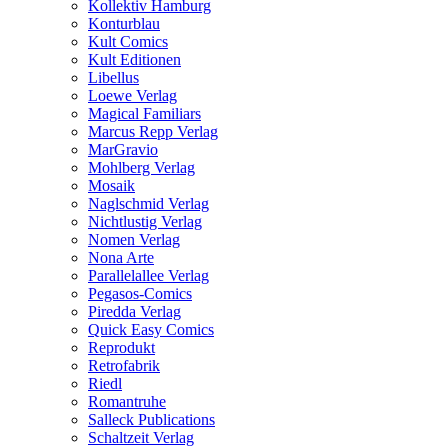
Kollektiv Hamburg
Konturblau
Kult Comics
Kult Editionen
Libellus
Loewe Verlag
Magical Familiars
Marcus Repp Verlag
MarGravio
Mohlberg Verlag
Mosaik
Naglschmid Verlag
Nichtlustig Verlag
Nomen Verlag
Nona Arte
Parallelallee Verlag
Pegasos-Comics
Piredda Verlag
Quick Easy Comics
Reprodukt
Retrofabrik
Riedl
Romantruhe
Salleck Publications
Schaltzeit Verlag