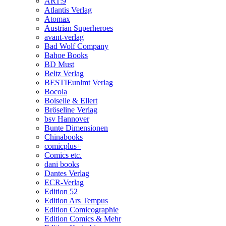
ART:9
Atlantis Verlag
Atomax
Austrian Superheroes
avant-verlag
Bad Wolf Company
Bahoe Books
BD Must
Beltz Verlag
BESTIEunlmt Verlag
Bocola
Boiselle & Ellert
Bröseline Verlag
bsv Hannover
Bunte Dimensionen
Chinabooks
comicplus+
Comics etc.
dani books
Dantes Verlag
ECR-Verlag
Edition 52
Edition Ars Tempus
Edition Comicographie
Edition Comics & Mehr