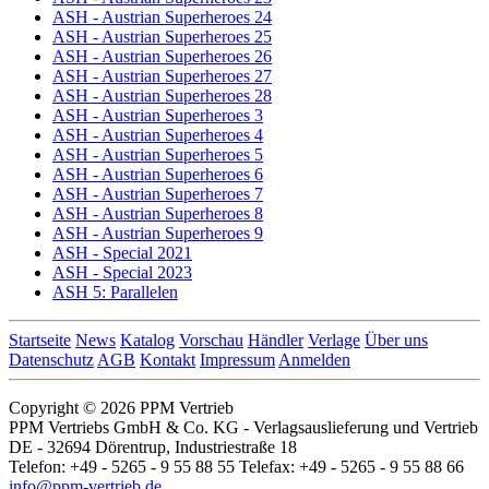
ASH - Austrian Superheroes 24
ASH - Austrian Superheroes 25
ASH - Austrian Superheroes 26
ASH - Austrian Superheroes 27
ASH - Austrian Superheroes 28
ASH - Austrian Superheroes 3
ASH - Austrian Superheroes 4
ASH - Austrian Superheroes 5
ASH - Austrian Superheroes 6
ASH - Austrian Superheroes 7
ASH - Austrian Superheroes 8
ASH - Austrian Superheroes 9
ASH - Special 2021
ASH - Special 2023
ASH 5: Parallelen
Startseite
News
Katalog
Vorschau
Händler
Verlage
Über uns
Datenschutz
AGB
Kontakt
Impressum
Anmelden
Copyright © 2026 PPM Vertrieb
PPM Vertriebs GmbH & Co. KG - Verlagsauslieferung und Vertrieb
DE - 32694 Dörentrup, Industriestraße 18
Telefon: +49 - 5265 - 9 55 88 55 Telefax: +49 - 5265 - 9 55 88 66
info@ppm-vertrieb.de