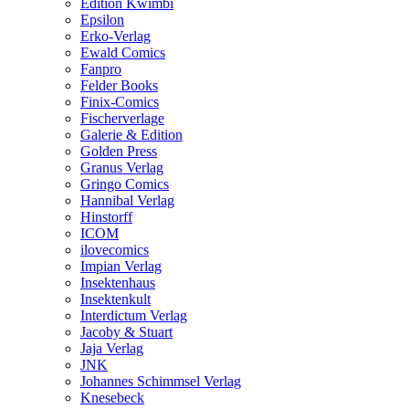
Edition Kwimbi
Epsilon
Erko-Verlag
Ewald Comics
Fanpro
Felder Books
Finix-Comics
Fischerverlage
Galerie & Edition
Golden Press
Granus Verlag
Gringo Comics
Hannibal Verlag
Hinstorff
ICOM
ilovecomics
Impian Verlag
Insektenhaus
Insektenkult
Interdictum Verlag
Jacoby & Stuart
Jaja Verlag
JNK
Johannes Schimmsel Verlag
Knesebeck