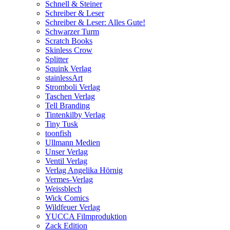
Schnell & Steiner
Schreiber & Leser
Schreiber & Leser: Alles Gute!
Schwarzer Turm
Scratch Books
Skinless Crow
Splitter
Squink Verlag
stainlessArt
Stromboli Verlag
Taschen Verlag
Tell Branding
Tintenkilby Verlag
Tiny Tusk
toonfish
Ullmann Medien
Unser Verlag
Ventil Verlag
Verlag Angelika Hörnig
Vermes-Verlag
Weissblech
Wick Comics
Wildfeuer Verlag
YUCCA Filmproduktion
Zack Edition