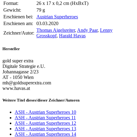
Format:
26 x 17 x 0,2 cm (HxBxT)
Gewicht:
79 g
Erschienen bei:
Austrian Superheroes
Erschienen am:
03.03.2020
Thomas Aigelsreiter
,
Andy Paar
,
Lenny
Zeichner/Autor:
Grosskopf
,
Harald Havas
Hersteller
gold super extra
Digitale Strategie e.U.
Johannagasse 2/23
AT - 1050 Wien
mh@goldsuperextra.com
www.havas.at
Weitere Titel dieses/dieser Zeichner/Autoren
ASH - Austrian Superheroes 10
ASH - Austrian Superheroes 11
ASH - Austrian Superheroes 12
ASH - Austrian Superheroes 13
ASH - Austrian Superheroes 14