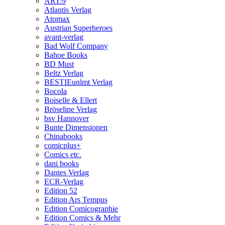
ART:9
Atlantis Verlag
Atomax
Austrian Superheroes
avant-verlag
Bad Wolf Company
Bahoe Books
BD Must
Beltz Verlag
BESTIEunlmt Verlag
Bocola
Boiselle & Ellert
Bröseline Verlag
bsv Hannover
Bunte Dimensionen
Chinabooks
comicplus+
Comics etc.
dani books
Dantes Verlag
ECR-Verlag
Edition 52
Edition Ars Tempus
Edition Comicographie
Edition Comics & Mehr