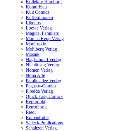
Kollektiv Hamburg
Konturblau
Kult Comics
Kult Editionen
Libellus
Loewe Verlag
Magical Familiars
Marcus Repp Verlag
MarGravio
Mohlberg Verlag
Mosaik
Naglschmid Verlag
Nichtlustig Verlag
Nomen Verlag
Nona Arte
Parallelallee Verlag
Pegasos-Comics
Piredda Verlag
Quick Easy Comics
Reprodukt
Retrofabrik
Riedl
Romantruhe
Salleck Publications
Schaltzeit Verlag