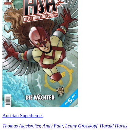
Austrian Superheroes
Thomas Aigelsreiter
,
Andy Paar
,
Lenny Grosskopf
,
Harald Havas