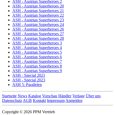
ASH - Austrian Superheroes 2
ASH - Austrian Superheroes 20
ASH - Austrian Superheroes 21
ASH - Austrian Superheroes 22
ASH - Austrian Superheroes 23
ASH - Austrian Superheroes 24
ASH - Austrian Superheroes 26
ASH - Austrian Superheroes 27
ASH - Austrian Superheroes 28
ASH - Austrian Superheroes 3
ASH - Austrian Superheroes 4
ASH - Austrian Superheroes 5
ASH - Austrian Superheroes 6
ASH - Austrian Superheroes 7
ASH - Austrian Superheroes 8
ASH - Austrian Superheroes 9
ASH - Special 2021
ASH - Special 2023
ASH 5: Parallelen
Startseite
News
Katalog
Vorschau
Händler
Verlage
Über uns
Datenschutz
AGB
Kontakt
Impressum
Anmelden
Copyright © 2026 PPM Vertrieb