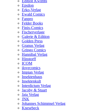
Edition Kwimbi
Epsilon
Erko-Verlag
Ewald Comics
Fanpro
Felder Books
Finix-Comics
Fischerverlage
Galerie & Edition
Golden Press
Granus Verlag
Gringo Comics
Hannibal Verlag
Hinstorff
ICOM
ilovecomics
Impian Verlag
Insektenhaus
Insektenkult
Interdictum Verlag
Jacoby & Stuart
Jaja Verlag
JNK
Johannes Schimmsel Verlag
Knesebeck