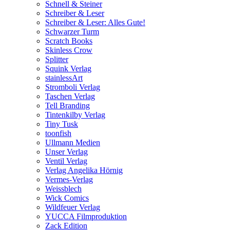
Schnell & Steiner
Schreiber & Leser
Schreiber & Leser: Alles Gute!
Schwarzer Turm
Scratch Books
Skinless Crow
Splitter
Squink Verlag
stainlessArt
Stromboli Verlag
Taschen Verlag
Tell Branding
Tintenkilby Verlag
Tiny Tusk
toonfish
Ullmann Medien
Unser Verlag
Ventil Verlag
Verlag Angelika Hörnig
Vermes-Verlag
Weissblech
Wick Comics
Wildfeuer Verlag
YUCCA Filmproduktion
Zack Edition