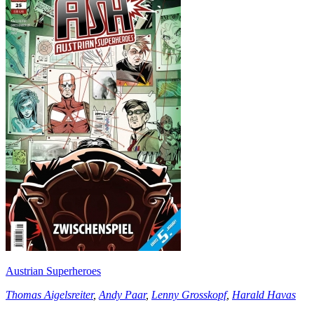
Austrian Superheroes
Thomas Aigelsreiter
,
Andy Paar
,
Lenny Grosskopf
,
Harald Havas