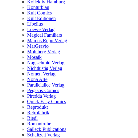
Kollektiv Hamburg
Konturblau
Kult Comics
Kult Editionen
Libellus
Loewe Verlag
Magical Familiars
Marcus Repp Verlag
MarGravio
Mohlberg Verlag
Mosaik
Naglschmid Verlag
Nichtlustig Verlag
Nomen Verlag
Nona Arte
Parallelallee Verlag
Pegasos-Comics
Piredda Verlag
Quick Easy Comics
Reprodukt
Retrofabrik
Riedl
Romantruhe
Salleck Publications
Schaltzeit Verlag