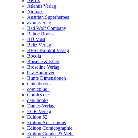
ART:9
Atlantis Verlag
Atomax
Austrian Superheroes
avant-verlag
Bad Wolf Company
Bahoe Books
BD Must
Beltz Verlag
BESTIEunlmt Verlag
Bocola
Boiselle & Ellert
Bröseline Verlag
bsv Hannover
Bunte Dimensionen
Chinabooks
comicplus+
Comics etc.
dani books
Dantes Verlag
ECR-Verlag
Edition 52
Edition Ars Tempus
Edition Comicographie
Edition Comics & Mehr