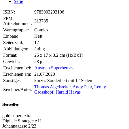
Serie
ISBN:
9783903293106
PPM
313785
Artikelnummer:
Warengruppe:
Comics
Einband:
Heft
Seitenzahl:
12
Abbildungen:
farbig
Format:
26 x 17 x 0,2 cm (HxBxT)
Gewicht:
28 g
Erschienen bei:
Austrian Superheroes
Erschienen am:
21.07.2020
Sonstiges:
kurzes Sonderheft mit 12 Seiten
Thomas Aigelsreiter
,
Andy Paar
,
Lenny
Zeichner/Autor:
Grosskopf
,
Harald Havas
Hersteller
gold super extra
Digitale Strategie e.U.
Johannagasse 2/23