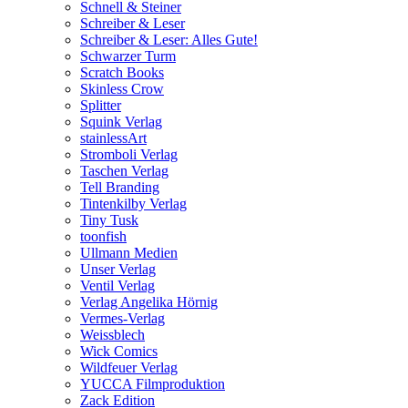
Schnell & Steiner
Schreiber & Leser
Schreiber & Leser: Alles Gute!
Schwarzer Turm
Scratch Books
Skinless Crow
Splitter
Squink Verlag
stainlessArt
Stromboli Verlag
Taschen Verlag
Tell Branding
Tintenkilby Verlag
Tiny Tusk
toonfish
Ullmann Medien
Unser Verlag
Ventil Verlag
Verlag Angelika Hörnig
Vermes-Verlag
Weissblech
Wick Comics
Wildfeuer Verlag
YUCCA Filmproduktion
Zack Edition