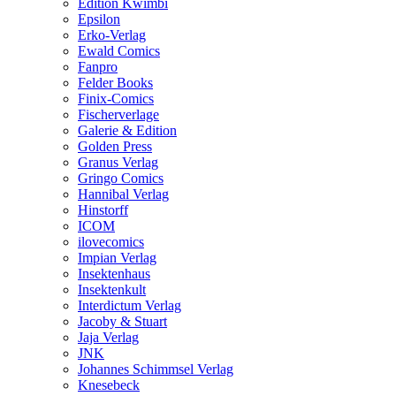
Edition Kwimbi
Epsilon
Erko-Verlag
Ewald Comics
Fanpro
Felder Books
Finix-Comics
Fischerverlage
Galerie & Edition
Golden Press
Granus Verlag
Gringo Comics
Hannibal Verlag
Hinstorff
ICOM
ilovecomics
Impian Verlag
Insektenhaus
Insektenkult
Interdictum Verlag
Jacoby & Stuart
Jaja Verlag
JNK
Johannes Schimmsel Verlag
Knesebeck