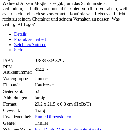
Während Al sein Möglichstes gibt, um das Schlimmste zu
verhindern, ist Judith zunehmend fasziniert von ihm. Vor allem, weil
es ihr nach und nach so vorkommt, als würde sein Lebenslauf nicht
recht zu seinem Charakter und seinem Verhalten zu passen. Was
verbirgt Al Togo?
Details
Produktsicherheit
Zeichner/Autoren
Serie
ISBN:
9783938698297
PPM
304413
Artikelnummer:
Warengruppe:
Comics
Einband:
Hardcover
Seitenzahl:
52
Abbildungen:
farbig
Format:
29,2 x 21,5 x 0,8 cm (HxBxT)
Gewicht:
452 g
Erschienen bei:
Bunte Dimensionen
Genre:
Thriller
Zeichner/Autor:
Jean-David Morvan
,
Sylvain Savoia