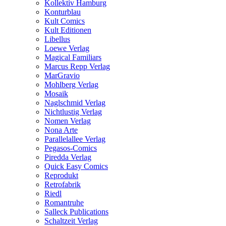
Kollektiv Hamburg
Konturblau
Kult Comics
Kult Editionen
Libellus
Loewe Verlag
Magical Familiars
Marcus Repp Verlag
MarGravio
Mohlberg Verlag
Mosaik
Naglschmid Verlag
Nichtlustig Verlag
Nomen Verlag
Nona Arte
Parallelallee Verlag
Pegasos-Comics
Piredda Verlag
Quick Easy Comics
Reprodukt
Retrofabrik
Riedl
Romantruhe
Salleck Publications
Schaltzeit Verlag