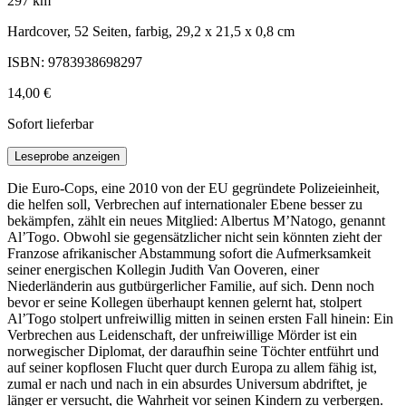
297 km
Hardcover, 52 Seiten, farbig, 29,2 x 21,5 x 0,8 cm
ISBN: 9783938698297
14,00 €
Sofort lieferbar
Leseprobe anzeigen
Die Euro-Cops, eine 2010 von der EU gegründete Polizeieinheit,
die helfen soll, Verbrechen auf internationaler Ebene besser zu
bekämpfen, zählt ein neues Mitglied: Albertus M’Natogo, genannt
Al’Togo. Obwohl sie gegensätzlicher nicht sein könnten zieht der
Franzose afrikanischer Abstammung sofort die Aufmerksamkeit
seiner energischen Kollegin Judith Van Ooveren, einer
Niederländerin aus gutbürgerlicher Familie, auf sich. Denn noch
bevor er seine Kollegen überhaupt kennen gelernt hat, stolpert
Al’Togo stolpert unfreiwillig mitten in seinen ersten Fall hinein: Ein
Verbrechen aus Leidenschaft, der unfreiwillige Mörder ist ein
norwegischer Diplomat, der daraufhin seine Töchter entführt und
auf seiner kopflosen Flucht quer durch Europa zu allem fähig ist,
zumal er nach und nach in ein absurdes Universum abdriftet, je
länger er versucht, die Wahrheit vor seinen Kindern zu verbergen.