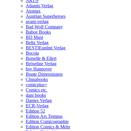
ART:9
Atlantis Verlag
Atomax
Austrian Superheroes
avant-verlag
Bad Wolf Company
Bahoe Books
BD Must
Beltz Verlag
BESTIEunlmt Verlag
Bocola
Boiselle & Ellert
Bröseline Verlag
bsv Hannover
Bunte Dimensionen
Chinabooks
comicplus+
Comics etc.
dani books
Dantes Verlag
ECR-Verlag
Edition 52
Edition Ars Tempus
Edition Comicographie
Edition Comics & Mehr