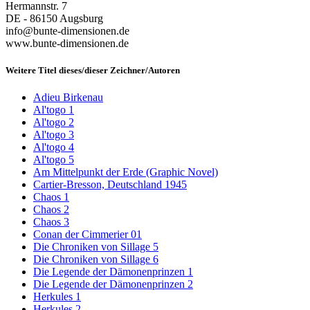
Hermannstr. 7
DE - 86150 Augsburg
info@bunte-dimensionen.de
www.bunte-dimensionen.de
Weitere Titel dieses/dieser Zeichner/Autoren
Adieu Birkenau
Al'togo 1
Al'togo 2
Al'togo 3
Al'togo 4
Al'togo 5
Am Mittelpunkt der Erde (Graphic Novel)
Cartier-Bresson, Deutschland 1945
Chaos 1
Chaos 2
Chaos 3
Conan der Cimmerier 01
Die Chroniken von Sillage 5
Die Chroniken von Sillage 6
Die Legende der Dämonenprinzen 1
Die Legende der Dämonenprinzen 2
Herkules 1
Herkules 2