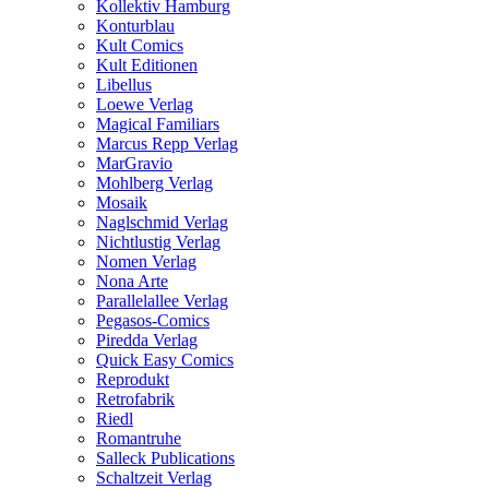
Kollektiv Hamburg
Konturblau
Kult Comics
Kult Editionen
Libellus
Loewe Verlag
Magical Familiars
Marcus Repp Verlag
MarGravio
Mohlberg Verlag
Mosaik
Naglschmid Verlag
Nichtlustig Verlag
Nomen Verlag
Nona Arte
Parallelallee Verlag
Pegasos-Comics
Piredda Verlag
Quick Easy Comics
Reprodukt
Retrofabrik
Riedl
Romantruhe
Salleck Publications
Schaltzeit Verlag