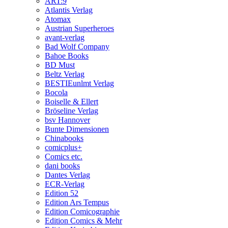
ART:9
Atlantis Verlag
Atomax
Austrian Superheroes
avant-verlag
Bad Wolf Company
Bahoe Books
BD Must
Beltz Verlag
BESTIEunlmt Verlag
Bocola
Boiselle & Ellert
Bröseline Verlag
bsv Hannover
Bunte Dimensionen
Chinabooks
comicplus+
Comics etc.
dani books
Dantes Verlag
ECR-Verlag
Edition 52
Edition Ars Tempus
Edition Comicographie
Edition Comics & Mehr