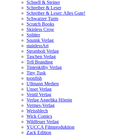
Schnell & Steiner
Schreiber & Leser
Schreiber & Leser: Alles Gute!
Schwarzer Turm
Scratch Books
Skinless Crow
Splitter
Squink Verlag
stainlessArt
Stromboli Verlag
Taschen Verlag
Tell Branding
Tintenkilby Verlag
Tiny Tusk
toonfish
Ullmann Medien
Unser Verlag
Ventil Verlag
Verlag Angelika Hörnig
Vermes-Verlag
Weissblech
Wick Comics
Wildfeuer Verlag
YUCCA Filmproduktion
Zack Edition