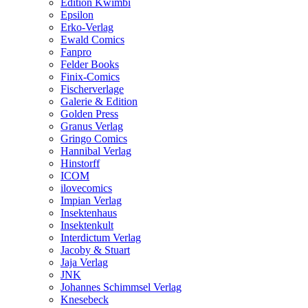
Edition Kwimbi
Epsilon
Erko-Verlag
Ewald Comics
Fanpro
Felder Books
Finix-Comics
Fischerverlage
Galerie & Edition
Golden Press
Granus Verlag
Gringo Comics
Hannibal Verlag
Hinstorff
ICOM
ilovecomics
Impian Verlag
Insektenhaus
Insektenkult
Interdictum Verlag
Jacoby & Stuart
Jaja Verlag
JNK
Johannes Schimmsel Verlag
Knesebeck