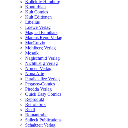
Kollektiv Hamburg
Konturblau
Kult Comics
Kult Editionen
Libellus
Loewe Verlag
Magical Familiars
Marcus Repp Verlag
MarGravio
Mohlberg Verlag
Mosaik
Naglschmid Verlag
Nichtlustig Verlag
Nomen Verlag
Nona Arte
Parallelallee Verlag
Pegasos-Comics
Piredda Verlag
Quick Easy Comics
Reprodukt
Retrofabrik
Riedl
Romantruhe
Salleck Publications
Schaltzeit Verlag