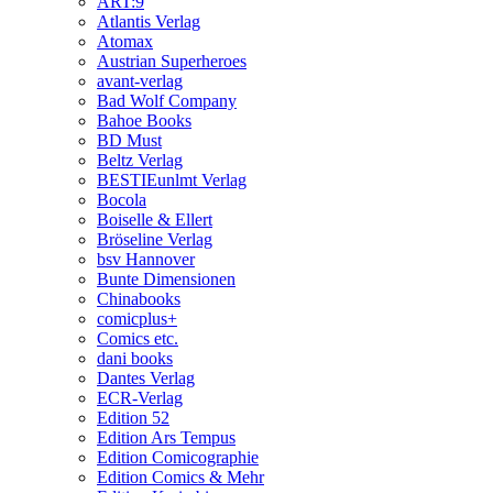
ART:9
Atlantis Verlag
Atomax
Austrian Superheroes
avant-verlag
Bad Wolf Company
Bahoe Books
BD Must
Beltz Verlag
BESTIEunlmt Verlag
Bocola
Boiselle & Ellert
Bröseline Verlag
bsv Hannover
Bunte Dimensionen
Chinabooks
comicplus+
Comics etc.
dani books
Dantes Verlag
ECR-Verlag
Edition 52
Edition Ars Tempus
Edition Comicographie
Edition Comics & Mehr