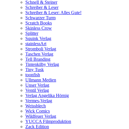
Schnell & Steiner
Schreiber & Leser
Schreiber & Leser: Alles Gute!
Schwarzer Turm
Scratch Books
Skinless Crow
Splitter
Squink Verlag
stainlessArt
Stromboli Verlag
Taschen Verlag
Tell Branding
Tintenkilby Verlag
Tiny Tusk
toonfish
Ullmann Medien
Unser Verlag
Ventil Verlag
Verlag Angelika Hörnig
Vermes-Verlag
Weissblech
Wick Comics
Wildfeuer Verlag
YUCCA Filmproduktion
Zack Edition