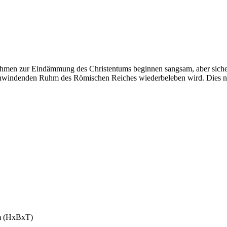
nahmen zur Eindämmung des Christentums beginnen sangsam, aber sicher,
hwindenden Ruhm des Römischen Reiches wiederbeleben wird. Dies neu e
cm (HxBxT)