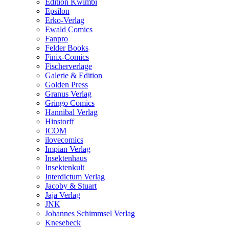
Edition Kwimbi
Epsilon
Erko-Verlag
Ewald Comics
Fanpro
Felder Books
Finix-Comics
Fischerverlage
Galerie & Edition
Golden Press
Granus Verlag
Gringo Comics
Hannibal Verlag
Hinstorff
ICOM
ilovecomics
Impian Verlag
Insektenhaus
Insektenkult
Interdictum Verlag
Jacoby & Stuart
Jaja Verlag
JNK
Johannes Schimmsel Verlag
Knesebeck