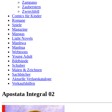
Zampano
Zauberstern
Zwerchfell
Comics für Kinder
Romane
Spiele
Magazine
Mangas
Light Novels
Manhwa
Manhua
Webtoons
Young Adult
Bildbände
Schuber
Malen & Zeichnen
Sachbücher
Aktuelle Verlagskataloge
Verkaufshilfen
Apostata Integral 02