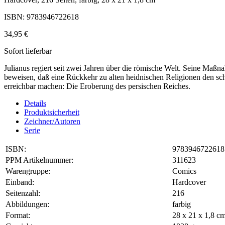
ISBN: 9783946722618
34,95 €
Sofort lieferbar
Julianus regiert seit zwei Jahren über die römische Welt. Seine Maß
beweisen, daß eine Rückkehr zu alten heidnischen Religionen den sc
erreichbar machen: Die Eroberung des persischen Reiches.
Details
Produktsicherheit
Zeichner/Autoren
Serie
ISBN:
9783946722618
PPM Artikelnummer:
311623
Warengruppe:
Comics
Einband:
Hardcover
Seitenzahl:
216
Abbildungen:
farbig
Format:
28 x 21 x 1,8 