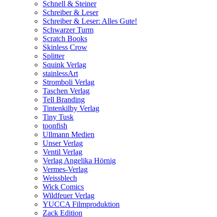
Schnell & Steiner
Schreiber & Leser
Schreiber & Leser: Alles Gute!
Schwarzer Turm
Scratch Books
Skinless Crow
Splitter
Squink Verlag
stainlessArt
Stromboli Verlag
Taschen Verlag
Tell Branding
Tintenkilby Verlag
Tiny Tusk
toonfish
Ullmann Medien
Unser Verlag
Ventil Verlag
Verlag Angelika Hörnig
Vermes-Verlag
Weissblech
Wick Comics
Wildfeuer Verlag
YUCCA Filmproduktion
Zack Edition