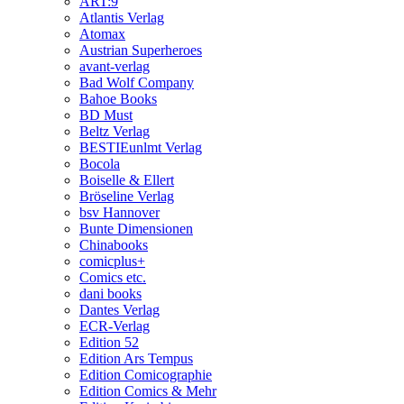
ART:9
Atlantis Verlag
Atomax
Austrian Superheroes
avant-verlag
Bad Wolf Company
Bahoe Books
BD Must
Beltz Verlag
BESTIEunlmt Verlag
Bocola
Boiselle & Ellert
Bröseline Verlag
bsv Hannover
Bunte Dimensionen
Chinabooks
comicplus+
Comics etc.
dani books
Dantes Verlag
ECR-Verlag
Edition 52
Edition Ars Tempus
Edition Comicographie
Edition Comics & Mehr