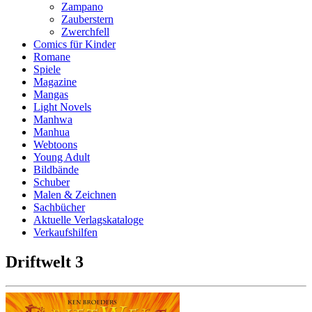
Zampano
Zauberstern
Zwerchfell
Comics für Kinder
Romane
Spiele
Magazine
Mangas
Light Novels
Manhwa
Manhua
Webtoons
Young Adult
Bildbände
Schuber
Malen & Zeichnen
Sachbücher
Aktuelle Verlagskataloge
Verkaufshilfen
Driftwelt 3