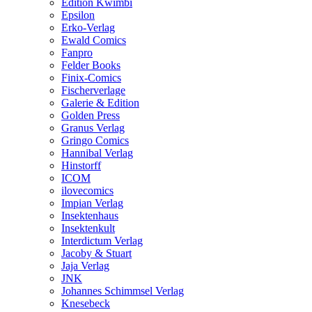
Edition Kwimbi
Epsilon
Erko-Verlag
Ewald Comics
Fanpro
Felder Books
Finix-Comics
Fischerverlage
Galerie & Edition
Golden Press
Granus Verlag
Gringo Comics
Hannibal Verlag
Hinstorff
ICOM
ilovecomics
Impian Verlag
Insektenhaus
Insektenkult
Interdictum Verlag
Jacoby & Stuart
Jaja Verlag
JNK
Johannes Schimmsel Verlag
Knesebeck