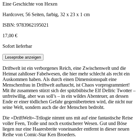
Eine Geschichte von Hexen
Hardcover, 56 Seiten, farbig, 32 x 23 x 1 cm
ISBN: 9783962195021
17,00 €
Sofort lieferbar
Leseprobe anzeigen
Driftwelt ist ein verborgenes Reich, eine Zwischenwelt und die
Heimat zahlloser Fabelwesen, die hier mehr schlecht als recht ein
Auskommen haben. Als durch einen Dimensionsspalt eine
Menschenfrau in Driftwelt auftaucht, ist Chaos vorprogrammiert!
Mit ihr zusammen stürzt sich der spitzbübische Elf Dellric Twotter –
unfreiwillig, aber was soll’s – in ein wildes Abenteuer, an dessen
Ende er einer tödlichen Gefahr gegenübertreten wird, die nicht nur
seine Welt, sondern auch die der Menschen bedroht.
Die »DriftWelt«-Trilogie nimmt uns mit auf eine fantastische Reise
voller Feen, Trolle und noch exotischerer Wesen. Gut und Böse
liegen nur eine Haaresbreite voneinander entfernt in dieser neuen
Reihe von Comic-Star Ken Broeders.