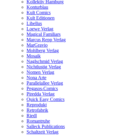
Kollektiv Hamburg
Konturblau
Kult Comics
Kult Editionen
Libellus
Loewe Verlag
Magical Familiars
Marcus Repp Verlag
MarGravio
Mohlberg Verlag
Mosaik
Naglschmid Verlag
Nichtlustig Verlag
Nomen Verlag
Nona Arte
Parallelallee Verlag
Pegasos-Comics
Piredda Verlag
Quick Easy Comics
Reprodukt
Retrofabrik
Riedl
Romantruhe
Salleck Publications
Schaltzeit Verlag