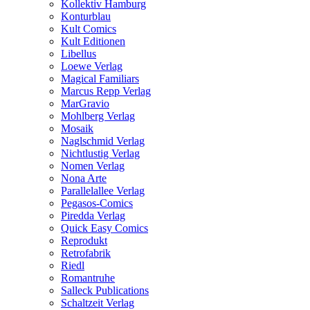
Kollektiv Hamburg
Konturblau
Kult Comics
Kult Editionen
Libellus
Loewe Verlag
Magical Familiars
Marcus Repp Verlag
MarGravio
Mohlberg Verlag
Mosaik
Naglschmid Verlag
Nichtlustig Verlag
Nomen Verlag
Nona Arte
Parallelallee Verlag
Pegasos-Comics
Piredda Verlag
Quick Easy Comics
Reprodukt
Retrofabrik
Riedl
Romantruhe
Salleck Publications
Schaltzeit Verlag