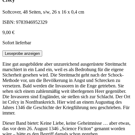
Crécy
Softcover, 48 Seiten, s/w, 26 x 16 x 0,4 cm
ISBN: 9783946952329
9,00 €
Sofort lieferbar
Leseprobe anzeigen
Eine gut ausgebildete aber unzureichend ausgerüstete Streitmacht
marschiert in ein Land ein, weil es als Bedrohung für die eigene
Sicherheit gesehen wird. Die Streitmacht geht nach der Schock-
Methode vor, um die Bevölkerung in Angst und Schrecken zu
versetzen. Bald werden die Invasoren in die Enge getrieben. Sie
sehen sich einem zahlenmäßig weit überlegenen Heer gegenüber.
Die Invasoren sind Engländer, sie stellen sich zur Schlacht. Der Ort
ist Crécy in Nordfrankreich. Hier wird an einem Augusttag des
Jahres 1346 die Geschichte der Kriegführung neu geschrieben. Für
immer.
Dieser Band bietet: Keine Liebe, keine Geheimnisse … aber etwas,
das vor dem 26. August 1346 „Science Fiction“ genannt worden
wäre – hätte es den Begriff damals schon gegeben