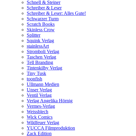
Schnell & Steiner
Schreiber & Leser
Schreiber & Leser: Alles Gute!
Schwarzer Turm
Scratch Books
Skinless Crow
Splitter
Squink Verlag
stainlessArt
Stromboli Verlag
Taschen Verlag
Tell Branding
Tintenkilby Verlag
Tiny Tusk
toonfish
Ullmann Medien
Unser Verlag
Ventil Verlag
Verlag Angelika Hörnig
Vermes-Verlag
Weissblech
Wick Comics
Wildfeuer Verlag
YUCCA Filmproduktion
Zack Edition