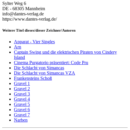
Sylter Weg 6
DE - 68305 Mannheim
info@dantes-verlag.de
https://www.dantes-verlag.de/
Weitere Titel dieses/dieser Zeichner/Autoren
Apparat - Vier Singles
Arn
Captain Swing und die elektrischen Piraten von Cindery
Island
Cinema Purgatorio präsentiert: Code Pru
Die Schlacht von Simancas
Die Schlacht von Simancas VZA
Frankensteins Schoß
Gravel 1
Gravel 2
Gravel 3
Gravel 4
Gravel 5
Gravel 6
Gravel 7
Narben