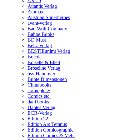
ART:9
Atlantis Verlag
Atomax
Austrian Superheroes
avant-verlag
Bad Wolf Company
Bahoe Books
BD Must
Beltz Verlag
BESTIEunlmt Verlag
Bocola
Boiselle & Ellert
Bröseline Verlag
bsv Hannover
Bunte Dimensionen
Chinabooks
comicplus+
Comics etc.
dani books
Dantes Verlag
ECR-Verlag
Edition 52
Edition Ars Tempus
Edition Comicographie
Edition Comics & Mehr