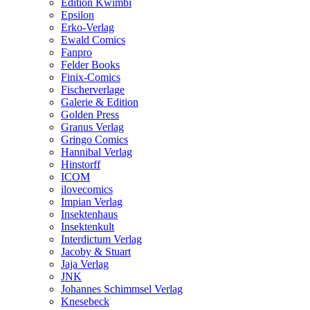
Edition Kwimbi
Epsilon
Erko-Verlag
Ewald Comics
Fanpro
Felder Books
Finix-Comics
Fischerverlage
Galerie & Edition
Golden Press
Granus Verlag
Gringo Comics
Hannibal Verlag
Hinstorff
ICOM
ilovecomics
Impian Verlag
Insektenhaus
Insektenkult
Interdictum Verlag
Jacoby & Stuart
Jaja Verlag
JNK
Johannes Schimmsel Verlag
Knesebeck