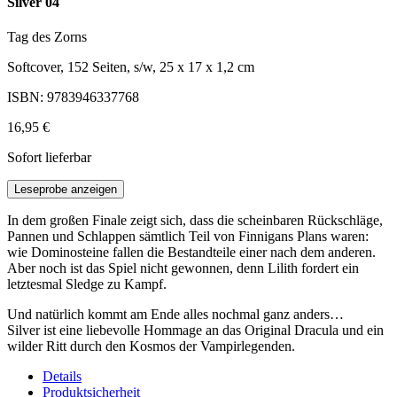
Silver 04
Tag des Zorns
Softcover, 152 Seiten, s/w, 25 x 17 x 1,2 cm
ISBN: 9783946337768
16,95 €
Sofort lieferbar
Leseprobe anzeigen
In dem großen Finale zeigt sich, dass die scheinbaren Rückschläge,
Pannen und Schlappen sämtlich Teil von Finnigans Plans waren:
wie Dominosteine fallen die Bestandteile einer nach dem anderen.
Aber noch ist das Spiel nicht gewonnen, denn Lilith fordert ein
letztesmal Sledge zu Kampf.
Und natürlich kommt am Ende alles nochmal ganz anders…
Silver ist eine liebevolle Hommage an das Original Dracula und ein
wilder Ritt durch den Kosmos der Vampirlegenden.
Details
Produktsicherheit