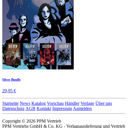
Silver Bundle
29,95 €
Startseite
News
Katalog
Vorschau
Händler
Verlage
Über uns
Datenschutz
AGB
Kontakt
Impressum
Anmelden
Copyright © 2026 PPM Vertrieb
PPM Vertriebs GmbH & Co. KG - Verlagsauslieferung und Vertrieb