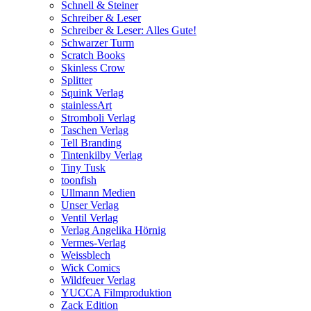
Schnell & Steiner
Schreiber & Leser
Schreiber & Leser: Alles Gute!
Schwarzer Turm
Scratch Books
Skinless Crow
Splitter
Squink Verlag
stainlessArt
Stromboli Verlag
Taschen Verlag
Tell Branding
Tintenkilby Verlag
Tiny Tusk
toonfish
Ullmann Medien
Unser Verlag
Ventil Verlag
Verlag Angelika Hörnig
Vermes-Verlag
Weissblech
Wick Comics
Wildfeuer Verlag
YUCCA Filmproduktion
Zack Edition