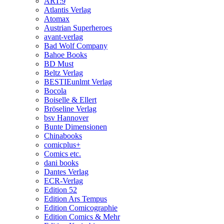
ART:9
Atlantis Verlag
Atomax
Austrian Superheroes
avant-verlag
Bad Wolf Company
Bahoe Books
BD Must
Beltz Verlag
BESTIEunlmt Verlag
Bocola
Boiselle & Ellert
Bröseline Verlag
bsv Hannover
Bunte Dimensionen
Chinabooks
comicplus+
Comics etc.
dani books
Dantes Verlag
ECR-Verlag
Edition 52
Edition Ars Tempus
Edition Comicographie
Edition Comics & Mehr