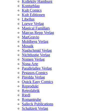
Kollektiv Hamburg
Konturblau
Kult Comics
Kult Editionen
Libellus
Loewe Verlag
Magical Familiars
Marcus Repp Verlag
MarGravio
Mohlberg Verlag
Mosaik
Naglschmid Verlag
Nichtlustig Verlag
Nomen Verlag
Nona Arte
Parallelallee Verlag
Pegasos-Comics
Piredda Verlag
Quick Easy Comics
Reprodukt
Retrofabrik
Riedl
Romantruhe
Salleck Publications
Schaltzeit Verlag