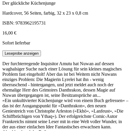
Der glückliche Küchenjunge
Hardcover, 56 Seiten, farbig, 32 x 23 x 0,8 cm
ISBN: 9783962195731
16,00 €
Sofort lieferbar
Leseprobe anzeigen
Der furchterregende Inquisitor Amutu hat Nuwan auf dessen
waghalsiger Suche nach einer Lösung für sein kleines magisches
Problem fast eingeholt! Aber das ist bei Weitem nicht Nuwans
einziges Problem: Die Magierin Lyrelei hat ihn - wenig
überraschend - hintergangen, und jetzt meldet auch noch der
ehemalige Herr des Grimoires Danthrakon, dessen Magie auf
Nuwan übergegangen ist, seine Besitzansprüche an...
»Ein unkultivierter Küchenjunge wird von einem Buch gefressen« –
das ist der Ausgangspunkt für »Danthrakon«, den neuen
Geniestreich von Christophe Arleston (»Ekhö«, »Lanfeust«, »Die
Schiffbrüchigen von Ythaq«). Der erfolgreichste Comic-Autor
Frankreichs nimmt seine Leser mit in eine Welt voller Wunder, in
der aus einer einfachen Idee Fantastisches erwachsen kann.