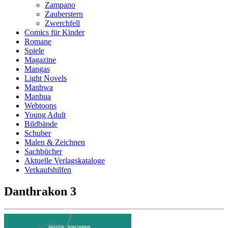
Zampano
Zauberstern
Zwerchfell
Comics für Kinder
Romane
Spiele
Magazine
Mangas
Light Novels
Manhwa
Manhua
Webtoons
Young Adult
Bildbände
Schuber
Malen & Zeichnen
Sachbücher
Aktuelle Verlagskataloge
Verkaufshilfen
Danthrakon 3