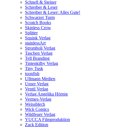
Schnell & Steiner
Schreiber & Leser
Schreiber & Leser: Alles Gute!
Schwarzer Turm
Scratch Books
Skinless Crow
Splitter
Squink Verlag
stainlessArt
Stromboli Verlag
Taschen Verlag
Tell Branding
Tintenkilby Verlag
Tiny Tusk
toonfish
Ullmann Medien
Unser Verlag
Ventil Verlag
Verlag Angelika Hörnig
Vermes-Verlag
Weissblech
Wick Comics
Wildfeuer Verlag
YUCCA Filmproduktion
Zack Edition