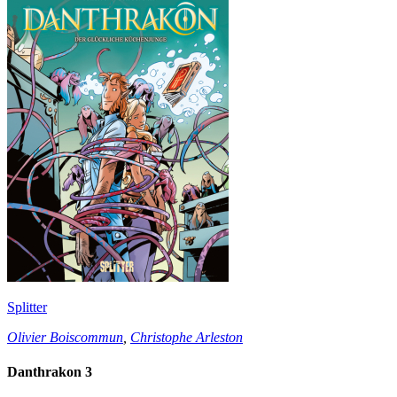
Splitter
Olivier Boiscommun
,
Christophe Arleston
Danthrakon 3