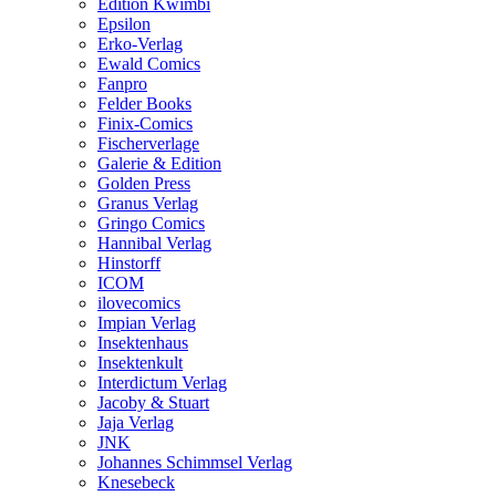
Edition Kwimbi
Epsilon
Erko-Verlag
Ewald Comics
Fanpro
Felder Books
Finix-Comics
Fischerverlage
Galerie & Edition
Golden Press
Granus Verlag
Gringo Comics
Hannibal Verlag
Hinstorff
ICOM
ilovecomics
Impian Verlag
Insektenhaus
Insektenkult
Interdictum Verlag
Jacoby & Stuart
Jaja Verlag
JNK
Johannes Schimmsel Verlag
Knesebeck