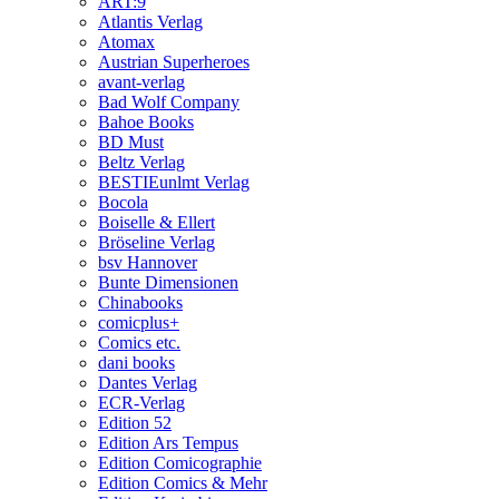
ART:9
Atlantis Verlag
Atomax
Austrian Superheroes
avant-verlag
Bad Wolf Company
Bahoe Books
BD Must
Beltz Verlag
BESTIEunlmt Verlag
Bocola
Boiselle & Ellert
Bröseline Verlag
bsv Hannover
Bunte Dimensionen
Chinabooks
comicplus+
Comics etc.
dani books
Dantes Verlag
ECR-Verlag
Edition 52
Edition Ars Tempus
Edition Comicographie
Edition Comics & Mehr