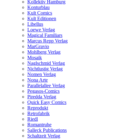
Kollektiv Hamburg
Konturblau
Kult Comics
Kult Editionen
Libellus
Loewe Verlag
Magical Familiars
Marcus Repp Verlag
MarGravio
Mohlberg Verlag
Mosaik
Naglschmid Verlag
Nichtlustig Verlag
Nomen Verlag
Nona Arte
Parallelallee Verlag
Pegasos-Comics
Piredda Verlag
Quick Easy Comics
Reprodukt
Retrofabrik
Riedl
Romantruhe
Salleck Publications
Schaltzeit Verlag