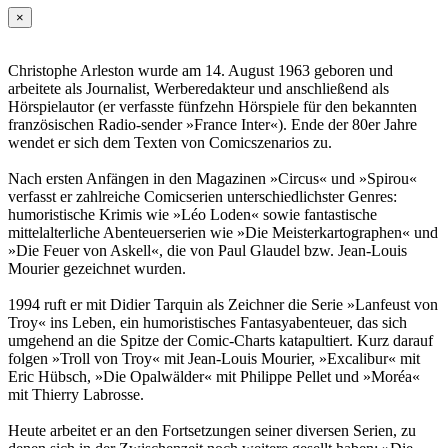
×
Christophe Arleston wurde am 14. August 1963 geboren und
arbeitete als Journalist, Werberedakteur und anschließend als
Hörspielautor (er verfasste fünfzehn Hörspiele für den bekannten
französischen Radio-sender »France Inter«). Ende der 80er Jahre
wendet er sich dem Texten von Comicszenarios zu.
Nach ersten Anfängen in den Magazinen »Circus« und »Spirou«
verfasst er zahlreiche Comicserien unterschiedlichster Genres:
humoristische Krimis wie »Léo Loden« sowie fantastische
mittelalterliche Abenteuerserien wie »Die Meisterkartographen« und
»Die Feuer von Askell«, die von Paul Glaudel bzw. Jean-Louis
Mourier gezeichnet wurden.
1994 ruft er mit Didier Tarquin als Zeichner die Serie »Lanfeust von
Troy« ins Leben, ein humoristisches Fantasyabenteuer, das sich
umgehend an die Spitze der Comic-Charts katapultiert. Kurz darauf
folgen »Troll von Troy« mit Jean-Louis Mourier, »Excalibur« mit
Eric Hübsch, »Die Opalwälder« mit Philippe Pellet und »Moréa«
mit Thierry Labrosse.
Heute arbeitet er an den Fortsetzungen seiner diversen Serien, zu