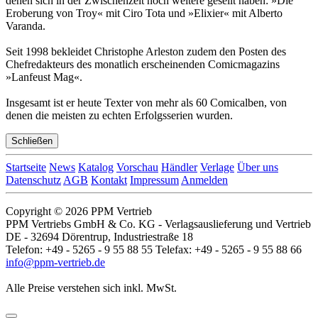
denen sich in der Zwischenzeit noch weitere gesellt haben: »Die
Eroberung von Troy« mit Ciro Tota und »Elixier« mit Alberto
Varanda.
Seit 1998 bekleidet Christophe Arleston zudem den Posten des
Chefredakteurs des monatlich erscheinenden Comicmagazins
»Lanfeust Mag«.
Insgesamt ist er heute Texter von mehr als 60 Comicalben, von
denen die meisten zu echten Erfolgsserien wurden.
Schließen
Startseite
News
Katalog
Vorschau
Händler
Verlage
Über uns
Datenschutz
AGB
Kontakt
Impressum
Anmelden
Copyright © 2026 PPM Vertrieb
PPM Vertriebs GmbH & Co. KG - Verlagsauslieferung und Vertrieb
DE - 32694 Dörentrup, Industriestraße 18
Telefon: +49 - 5265 - 9 55 88 55 Telefax: +49 - 5265 - 9 55 88 66
info@ppm-vertrieb.de
Alle Preise verstehen sich inkl. MwSt.