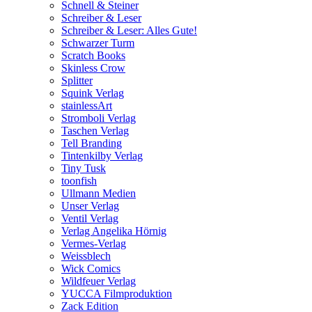
Schnell & Steiner
Schreiber & Leser
Schreiber & Leser: Alles Gute!
Schwarzer Turm
Scratch Books
Skinless Crow
Splitter
Squink Verlag
stainlessArt
Stromboli Verlag
Taschen Verlag
Tell Branding
Tintenkilby Verlag
Tiny Tusk
toonfish
Ullmann Medien
Unser Verlag
Ventil Verlag
Verlag Angelika Hörnig
Vermes-Verlag
Weissblech
Wick Comics
Wildfeuer Verlag
YUCCA Filmproduktion
Zack Edition