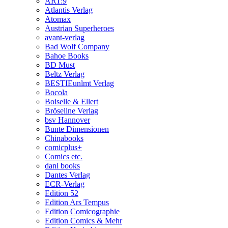
ART:9
Atlantis Verlag
Atomax
Austrian Superheroes
avant-verlag
Bad Wolf Company
Bahoe Books
BD Must
Beltz Verlag
BESTIEunlmt Verlag
Bocola
Boiselle & Ellert
Bröseline Verlag
bsv Hannover
Bunte Dimensionen
Chinabooks
comicplus+
Comics etc.
dani books
Dantes Verlag
ECR-Verlag
Edition 52
Edition Ars Tempus
Edition Comicographie
Edition Comics & Mehr