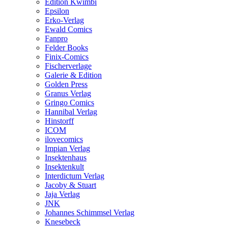
Edition Kwimbi
Epsilon
Erko-Verlag
Ewald Comics
Fanpro
Felder Books
Finix-Comics
Fischerverlage
Galerie & Edition
Golden Press
Granus Verlag
Gringo Comics
Hannibal Verlag
Hinstorff
ICOM
ilovecomics
Impian Verlag
Insektenhaus
Insektenkult
Interdictum Verlag
Jacoby & Stuart
Jaja Verlag
JNK
Johannes Schimmsel Verlag
Knesebeck