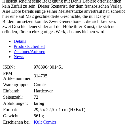
Hinsicht scheint seine Begegnung mit Denis Lapière offensichtlich
kein Zufall zu sein. Dieser Szenarist, der dem französischen Verlag
Aire Libre bereits einige seiner Meisterstücke anvertraut hat, schreibt
hier eine auf Maß geschneiderte Geschichte, die nur Dany in
Bildern umsetzen konnte. Zwei Generationen, die sich kreuzen,
zwei Geschichtenerzähler auf der Höhe ihrer Kunst, die sich neu
erfinden, für ein einzigartiges Werk, das uns bleiben wird.
Details
Produktsicherheit
Zeichner/Autoren
News
ISBN:
9783964301451
PPM
314795
Artikelnummer:
Warengruppe:
Comics
Einband:
Hardcover
Seitenzahl:
72
Abbildungen:
farbig
Format:
29,5 x 22,5 x 1 cm (HxBxT)
Gewicht:
561 g
Erschienen bei:
Kult Comics