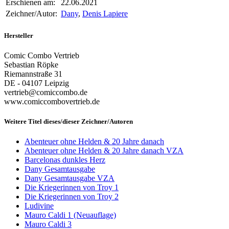
Erschienen am:
22.06.2021
Zeichner/Autor:
Dany
,
Denis Lapiere
Hersteller
Comic Combo Vertrieb
Sebastian Röpke
Riemannstraße 31
DE - 04107 Leipzig
vertrieb@comiccombo.de
www.comiccombovertrieb.de
Weitere Titel dieses/dieser Zeichner/Autoren
Abenteuer ohne Helden & 20 Jahre danach
Abenteuer ohne Helden & 20 Jahre danach VZA
Barcelonas dunkles Herz
Dany Gesamtausgabe
Dany Gesamtausgabe VZA
Die Kriegerinnen von Troy 1
Die Kriegerinnen von Troy 2
Ludivine
Mauro Caldi 1 (Neuauflage)
Mauro Caldi 3