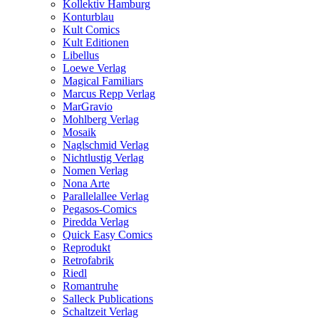
Kollektiv Hamburg
Konturblau
Kult Comics
Kult Editionen
Libellus
Loewe Verlag
Magical Familiars
Marcus Repp Verlag
MarGravio
Mohlberg Verlag
Mosaik
Naglschmid Verlag
Nichtlustig Verlag
Nomen Verlag
Nona Arte
Parallelallee Verlag
Pegasos-Comics
Piredda Verlag
Quick Easy Comics
Reprodukt
Retrofabrik
Riedl
Romantruhe
Salleck Publications
Schaltzeit Verlag