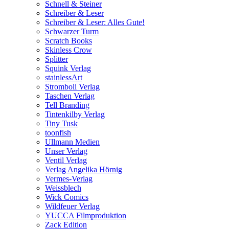
Schnell & Steiner
Schreiber & Leser
Schreiber & Leser: Alles Gute!
Schwarzer Turm
Scratch Books
Skinless Crow
Splitter
Squink Verlag
stainlessArt
Stromboli Verlag
Taschen Verlag
Tell Branding
Tintenkilby Verlag
Tiny Tusk
toonfish
Ullmann Medien
Unser Verlag
Ventil Verlag
Verlag Angelika Hörnig
Vermes-Verlag
Weissblech
Wick Comics
Wildfeuer Verlag
YUCCA Filmproduktion
Zack Edition