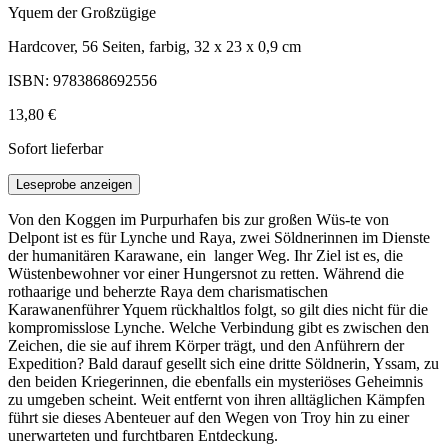
Yquem der Großzügige
Hardcover, 56 Seiten, farbig, 32 x 23 x 0,9 cm
ISBN: 9783868692556
13,80 €
Sofort lieferbar
Leseprobe anzeigen
Von den Koggen im Purpurhafen bis zur großen Wüs-te von
Delpont ist es für Lynche und Raya, zwei Söldnerinnen im Dienste
der humanitären Karawane, ein langer Weg. Ihr Ziel ist es, die
Wüstenbewohner vor einer Hungersnot zu retten. Während die
rothaarige und beherzte Raya dem charismatischen
Karawanenführer Yquem rückhaltlos folgt, so gilt dies nicht für die
kompromisslose Lynche. Welche Verbindung gibt es zwischen den
Zeichen, die sie auf ihrem Körper trägt, und den Anführern der
Expedition? Bald darauf gesellt sich eine dritte Söldnerin, Yssam, zu
den beiden Kriegerinnen, die ebenfalls ein mysteriöses Geheimnis
zu umgeben scheint. Weit entfernt von ihren alltäglichen Kämpfen
führt sie dieses Abenteuer auf den Wegen von Troy hin zu einer
unerwarteten und furchtbaren Entdeckung.