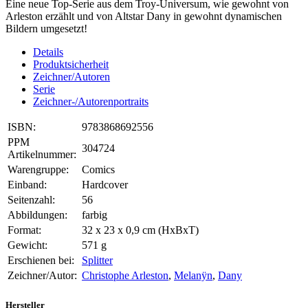
Eine neue Top-Serie aus dem Troy-Universum, wie gewohnt von
Arleston erzählt und von Altstar Dany in gewohnt dynamischen
Bildern umgesetzt!
Details
Produktsicherheit
Zeichner/Autoren
Serie
Zeichner-/Autorenportraits
ISBN:
9783868692556
PPM
304724
Artikelnummer:
Warengruppe:
Comics
Einband:
Hardcover
Seitenzahl:
56
Abbildungen:
farbig
Format:
32 x 23 x 0,9 cm (HxBxT)
Gewicht:
571 g
Erschienen bei:
Splitter
Zeichner/Autor:
Christophe Arleston
,
Melanÿn
,
Dany
Hersteller