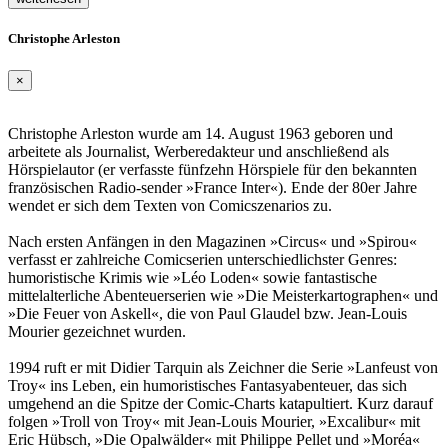
Christophe Arleston
×
Christophe Arleston wurde am 14. August 1963 geboren und
arbeitete als Journalist, Werberedakteur und anschließend als
Hörspielautor (er verfasste fünfzehn Hörspiele für den bekannten
französischen Radio-sender »France Inter«). Ende der 80er Jahre
wendet er sich dem Texten von Comicszenarios zu.
Nach ersten Anfängen in den Magazinen »Circus« und »Spirou«
verfasst er zahlreiche Comicserien unterschiedlichster Genres:
humoristische Krimis wie »Léo Loden« sowie fantastische
mittelalterliche Abenteuerserien wie »Die Meisterkartographen« und
»Die Feuer von Askell«, die von Paul Glaudel bzw. Jean-Louis
Mourier gezeichnet wurden.
1994 ruft er mit Didier Tarquin als Zeichner die Serie »Lanfeust von
Troy« ins Leben, ein humoristisches Fantasyabenteuer, das sich
umgehend an die Spitze der Comic-Charts katapultiert. Kurz darauf
folgen »Troll von Troy« mit Jean-Louis Mourier, »Excalibur« mit
Eric Hübsch, »Die Opalwälder« mit Philippe Pellet und »Moréa«