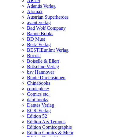
ART:9
Atlantis Verlag
Atomax
Austrian Superheroes
avant-verlag
Bad Wolf Company
Bahoe Books
BD Must
Beltz Verlag
BESTIEunlmt Verlag
Bocola
Boiselle & Ellert
Bröseline Verlag
bsv Hannover
Bunte Dimensionen
Chinabooks
comicplus+
Comics etc.
dani books
Dantes Verlag
ECR-Verlag
Edition 52
Edition Ars Tempus
Edition Comicographie
Edition Comics & Mehr