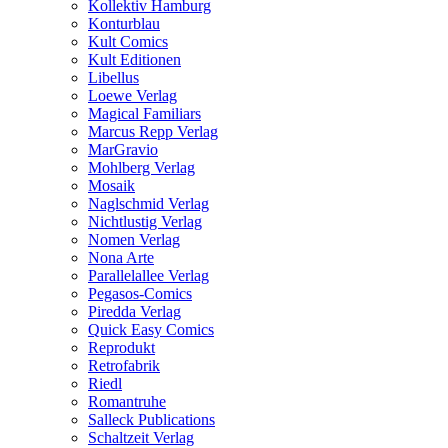
Kollektiv Hamburg
Konturblau
Kult Comics
Kult Editionen
Libellus
Loewe Verlag
Magical Familiars
Marcus Repp Verlag
MarGravio
Mohlberg Verlag
Mosaik
Naglschmid Verlag
Nichtlustig Verlag
Nomen Verlag
Nona Arte
Parallelallee Verlag
Pegasos-Comics
Piredda Verlag
Quick Easy Comics
Reprodukt
Retrofabrik
Riedl
Romantruhe
Salleck Publications
Schaltzeit Verlag