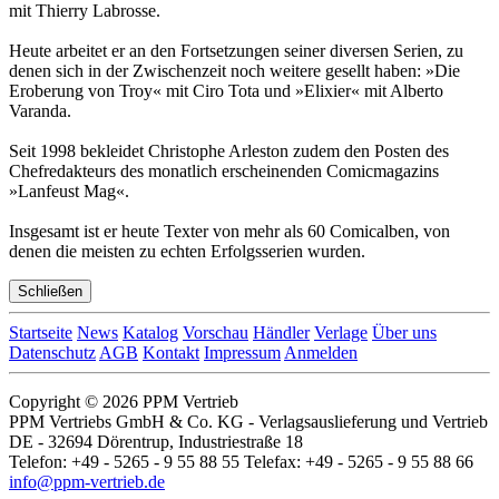
mit Thierry Labrosse.
Heute arbeitet er an den Fortsetzungen seiner diversen Serien, zu
denen sich in der Zwischenzeit noch weitere gesellt haben: »Die
Eroberung von Troy« mit Ciro Tota und »Elixier« mit Alberto
Varanda.
Seit 1998 bekleidet Christophe Arleston zudem den Posten des
Chefredakteurs des monatlich erscheinenden Comicmagazins
»Lanfeust Mag«.
Insgesamt ist er heute Texter von mehr als 60 Comicalben, von
denen die meisten zu echten Erfolgsserien wurden.
Schließen
Startseite
News
Katalog
Vorschau
Händler
Verlage
Über uns
Datenschutz
AGB
Kontakt
Impressum
Anmelden
Copyright © 2026 PPM Vertrieb
PPM Vertriebs GmbH & Co. KG - Verlagsauslieferung und Vertrieb
DE - 32694 Dörentrup, Industriestraße 18
Telefon: +49 - 5265 - 9 55 88 55 Telefax: +49 - 5265 - 9 55 88 66
info@ppm-vertrieb.de