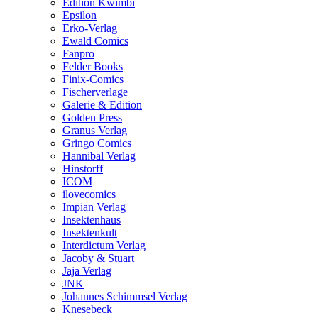
Edition Kwimbi
Epsilon
Erko-Verlag
Ewald Comics
Fanpro
Felder Books
Finix-Comics
Fischerverlage
Galerie & Edition
Golden Press
Granus Verlag
Gringo Comics
Hannibal Verlag
Hinstorff
ICOM
ilovecomics
Impian Verlag
Insektenhaus
Insektenkult
Interdictum Verlag
Jacoby & Stuart
Jaja Verlag
JNK
Johannes Schimmsel Verlag
Knesebeck