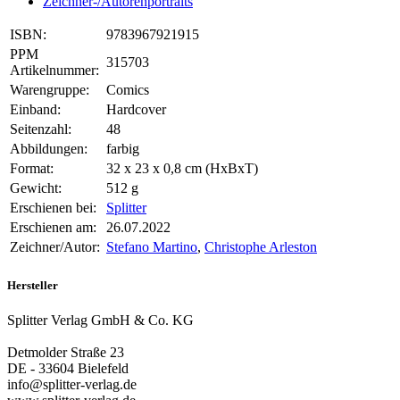
Zeichner-/Autorenportraits
ISBN:
9783967921915
PPM
315703
Artikelnummer:
Warengruppe:
Comics
Einband:
Hardcover
Seitenzahl:
48
Abbildungen:
farbig
Format:
32 x 23 x 0,8 cm (HxBxT)
Gewicht:
512 g
Erschienen bei:
Splitter
Erschienen am:
26.07.2022
Zeichner/Autor:
Stefano Martino
,
Christophe Arleston
Hersteller
Splitter Verlag GmbH & Co. KG
Detmolder Straße 23
DE - 33604 Bielefeld
info@splitter-verlag.de