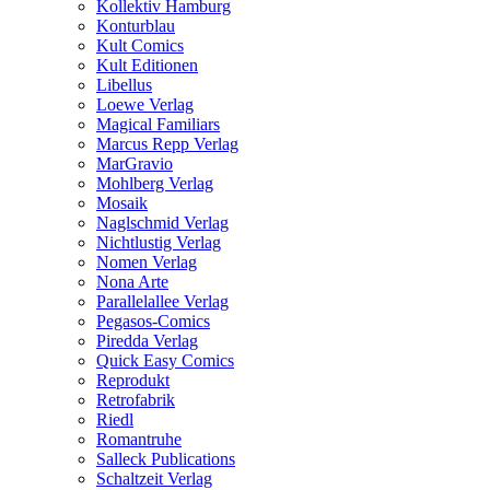
Kollektiv Hamburg
Konturblau
Kult Comics
Kult Editionen
Libellus
Loewe Verlag
Magical Familiars
Marcus Repp Verlag
MarGravio
Mohlberg Verlag
Mosaik
Naglschmid Verlag
Nichtlustig Verlag
Nomen Verlag
Nona Arte
Parallelallee Verlag
Pegasos-Comics
Piredda Verlag
Quick Easy Comics
Reprodukt
Retrofabrik
Riedl
Romantruhe
Salleck Publications
Schaltzeit Verlag