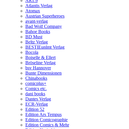
ART:9
Atlantis Verlag
Atomax
Austrian Superheroes
avant-verlag
Bad Wolf Company
Bahoe Books
BD Must
Beltz Verlag
BESTIEunlmt Verlag
Bocola
Boiselle & Ellert
Bröseline Verlag
bsv Hannover
Bunte Dimensionen
Chinabooks
comicplus+
Comics etc.
dani books
Dantes Verlag
ECR-Verlag
Edition 52
Edition Ars Tempus
Edition Comicographie
Edition Comics & Mehr