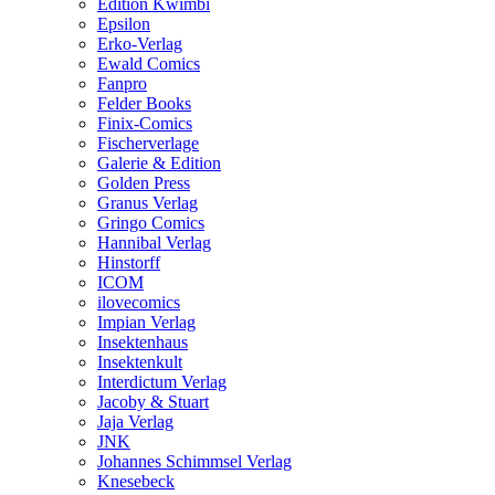
Edition Kwimbi
Epsilon
Erko-Verlag
Ewald Comics
Fanpro
Felder Books
Finix-Comics
Fischerverlage
Galerie & Edition
Golden Press
Granus Verlag
Gringo Comics
Hannibal Verlag
Hinstorff
ICOM
ilovecomics
Impian Verlag
Insektenhaus
Insektenkult
Interdictum Verlag
Jacoby & Stuart
Jaja Verlag
JNK
Johannes Schimmsel Verlag
Knesebeck