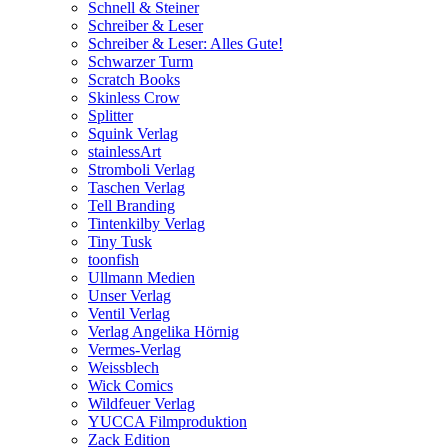
Schnell & Steiner
Schreiber & Leser
Schreiber & Leser: Alles Gute!
Schwarzer Turm
Scratch Books
Skinless Crow
Splitter
Squink Verlag
stainlessArt
Stromboli Verlag
Taschen Verlag
Tell Branding
Tintenkilby Verlag
Tiny Tusk
toonfish
Ullmann Medien
Unser Verlag
Ventil Verlag
Verlag Angelika Hörnig
Vermes-Verlag
Weissblech
Wick Comics
Wildfeuer Verlag
YUCCA Filmproduktion
Zack Edition