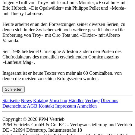
folgen »Troll von Troy« mit Jean-Louis Mourier, »Excalibur« mit
Eric Hübsch, »Die Opalwälder« mit Philippe Pellet und »Moréa«
mit Thierry Labrosse.
Heute arbeitet er an den Fortsetzungen seiner diversen Serien, zu
denen sich in der Zwischenzeit noch weitere gesellt haben: »Die
Eroberung von Troy« mit Ciro Tota und »Elixier« mit Alberto
Varanda.
Seit 1998 bekleidet Christophe Arleston zudem den Posten des
Chefredakteurs des monatlich erscheinenden Comicmagazins
»Lanfeust Mag«.
Insgesamt ist er heute Texter von mehr als 60 Comicalben, von
denen die meisten zu echten Erfolgsserien wurden.
Schließen
Startseite
News
Katalog
Vorschau
Händler
Verlage
Über uns
Datenschutz
AGB
Kontakt
Impressum
Anmelden
Copyright © 2026 PPM Vertrieb
PPM Vertriebs GmbH & Co. KG - Verlagsauslieferung und Vertrieb
DE - 32694 Dörentrup, Industriestraße 18