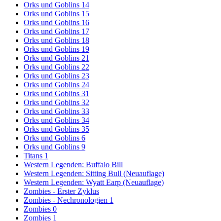
Orks und Goblins 14
Orks und Goblins 15
Orks und Goblins 16
Orks und Goblins 17
Orks und Goblins 18
Orks und Goblins 19
Orks und Goblins 21
Orks und Goblins 22
Orks und Goblins 23
Orks und Goblins 24
Orks und Goblins 31
Orks und Goblins 32
Orks und Goblins 33
Orks und Goblins 34
Orks und Goblins 35
Orks und Goblins 6
Orks und Goblins 9
Titans 1
Western Legenden: Buffalo Bill
Western Legenden: Sitting Bull (Neuauflage)
Western Legenden: Wyatt Earp (Neuauflage)
Zombies - Erster Zyklus
Zombies - Nechronologien 1
Zombies 0
Zombies 1