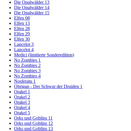
Die Opalwälder 13
Die Opalwälder 14
Die Opalwälder 15
Elfen 08
Elfen 13
Elfen 28
Elfen 29
Elfen 30
Lancelot 3
Lancelot 4
Medici (limitierte Sonderedition)
No Zombies 1
No Zombies 2
No Zombies 3
No Zombies 4
Nosferatu 1
Obrigan - Der Schwur der Druiden 1
Orakel 1
Orakel 2
Orakel 3
Orakel 4
Orakel 5
Orks und Goblins 11
Orks und Goblins 12
Orks und Goblins 13