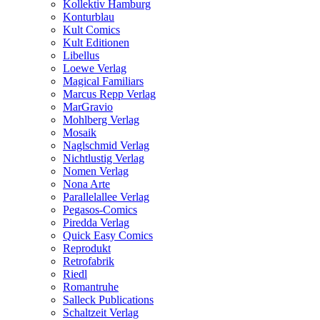
Kollektiv Hamburg
Konturblau
Kult Comics
Kult Editionen
Libellus
Loewe Verlag
Magical Familiars
Marcus Repp Verlag
MarGravio
Mohlberg Verlag
Mosaik
Naglschmid Verlag
Nichtlustig Verlag
Nomen Verlag
Nona Arte
Parallelallee Verlag
Pegasos-Comics
Piredda Verlag
Quick Easy Comics
Reprodukt
Retrofabrik
Riedl
Romantruhe
Salleck Publications
Schaltzeit Verlag