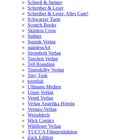
Schnell & Steiner
Schreiber & Leser
Schreiber & Leser: Alles Gute!
Schwarzer Turm
Scratch Books
Skinless Crow
Splitter
Squink Verlag
stainlessArt
Stromboli Verlag
Taschen Verlag
Tell Branding
Tintenkilby Verlag
Tiny Tusk
toonfish
Ullmann Medien
Unser Verlag
Ventil Verlag
Verlag Angelika Hörnig
Vermes-Verlag
Weissblech
Wick Comics
Wildfeuer Verlag
YUCCA Filmproduktion
Zack Edition