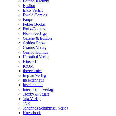
Edition Kwimbi
Epsilon
Erko-Verlag
Ewald Comics
Fanpro
Felder Books
Finix-Comics
Fischerverlage
Galerie & Edition
Golden Press
Granus Verlag
Gringo Comics
Hannibal Verlag
Hinstorff
ICOM
ilovecomics
Impian Verlag
Insektenhaus
Insektenkult
Interdictum Verlag
Jacoby & Stuart
Jaja Verlag
JNK
Johannes Schimmsel Verlag
Knesebeck