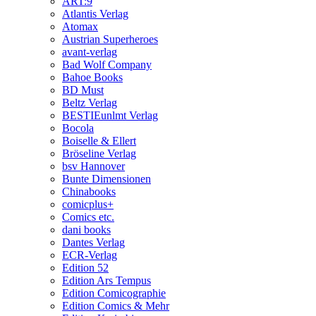
ART:9
Atlantis Verlag
Atomax
Austrian Superheroes
avant-verlag
Bad Wolf Company
Bahoe Books
BD Must
Beltz Verlag
BESTIEunlmt Verlag
Bocola
Boiselle & Ellert
Bröseline Verlag
bsv Hannover
Bunte Dimensionen
Chinabooks
comicplus+
Comics etc.
dani books
Dantes Verlag
ECR-Verlag
Edition 52
Edition Ars Tempus
Edition Comicographie
Edition Comics & Mehr