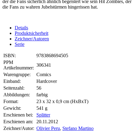
der die Fans sicherlich ähnlich begeistert wie sein Hit Zombies, der
die Fans zu wahren Jubelstürmen hingerissen hat.
Details
Produktsicherheit
Zeichner/Autoren
Serie
ISBN:
9783868694505
PPM
306341
Artikelnummer:
Warengruppe:
Comics
Einband:
Hardcover
Seitenzahl:
56
Abbildungen:
farbig
Format:
23 x 32 x 0,9 cm (HxBxT)
Gewicht:
541 g
Erschienen bei:
Splitter
Erschienen am:
20.11.2012
Zeichner/Autor:
Olivier Peru
,
Stefano Martino