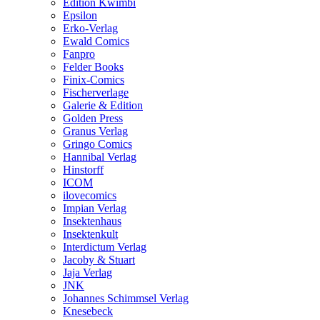
Edition Kwimbi
Epsilon
Erko-Verlag
Ewald Comics
Fanpro
Felder Books
Finix-Comics
Fischerverlage
Galerie & Edition
Golden Press
Granus Verlag
Gringo Comics
Hannibal Verlag
Hinstorff
ICOM
ilovecomics
Impian Verlag
Insektenhaus
Insektenkult
Interdictum Verlag
Jacoby & Stuart
Jaja Verlag
JNK
Johannes Schimmsel Verlag
Knesebeck