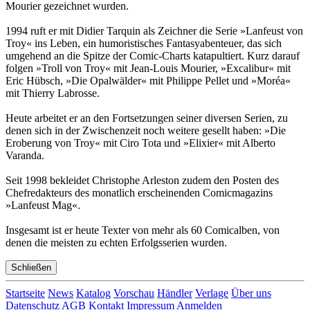
Mourier gezeichnet wurden.
1994 ruft er mit Didier Tarquin als Zeichner die Serie »Lanfeust von
Troy« ins Leben, ein humoristisches Fantasyabenteuer, das sich
umgehend an die Spitze der Comic-Charts katapultiert. Kurz darauf
folgen »Troll von Troy« mit Jean-Louis Mourier, »Excalibur« mit
Eric Hübsch, »Die Opalwälder« mit Philippe Pellet und »Moréa«
mit Thierry Labrosse.
Heute arbeitet er an den Fortsetzungen seiner diversen Serien, zu
denen sich in der Zwischenzeit noch weitere gesellt haben: »Die
Eroberung von Troy« mit Ciro Tota und »Elixier« mit Alberto
Varanda.
Seit 1998 bekleidet Christophe Arleston zudem den Posten des
Chefredakteurs des monatlich erscheinenden Comicmagazins
»Lanfeust Mag«.
Insgesamt ist er heute Texter von mehr als 60 Comicalben, von
denen die meisten zu echten Erfolgsserien wurden.
Schließen
Startseite
News
Katalog
Vorschau
Händler
Verlage
Über uns
Datenschutz
AGB
Kontakt
Impressum
Anmelden