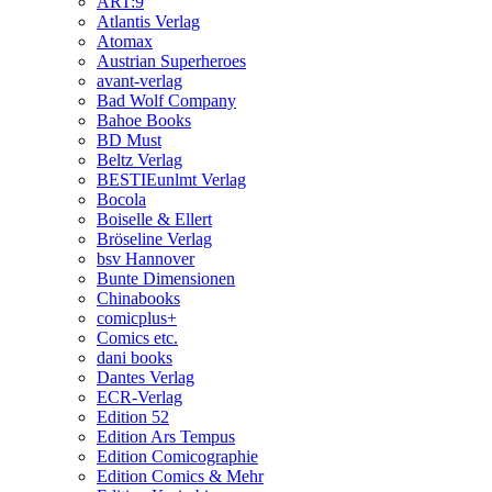
ART:9
Atlantis Verlag
Atomax
Austrian Superheroes
avant-verlag
Bad Wolf Company
Bahoe Books
BD Must
Beltz Verlag
BESTIEunlmt Verlag
Bocola
Boiselle & Ellert
Bröseline Verlag
bsv Hannover
Bunte Dimensionen
Chinabooks
comicplus+
Comics etc.
dani books
Dantes Verlag
ECR-Verlag
Edition 52
Edition Ars Tempus
Edition Comicographie
Edition Comics & Mehr