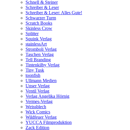
Schnell & Steiner
Schreiber & Leser
Schreiber & Leser: Alles Gute!
Schwarzer Turm
Scratch Books
Skinless Crow
Splitter
Squink Verlag
stainlessArt
Stromboli Verlag
Taschen Verlag
Tell Branding
Tintenkilby Verlag
Tiny Tusk
toonfish
Ullmann Medien
Unser Verlag
Ventil Verlag
Verlag Angelika Hörnig
Vermes-Verlag
Weissblech
Wick Comics
Wildfeuer Verlag
YUCCA Filmproduktion
Zack Edition