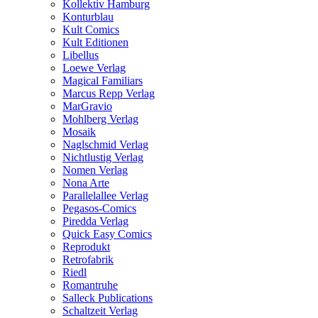
Kollektiv Hamburg
Konturblau
Kult Comics
Kult Editionen
Libellus
Loewe Verlag
Magical Familiars
Marcus Repp Verlag
MarGravio
Mohlberg Verlag
Mosaik
Naglschmid Verlag
Nichtlustig Verlag
Nomen Verlag
Nona Arte
Parallelallee Verlag
Pegasos-Comics
Piredda Verlag
Quick Easy Comics
Reprodukt
Retrofabrik
Riedl
Romantruhe
Salleck Publications
Schaltzeit Verlag