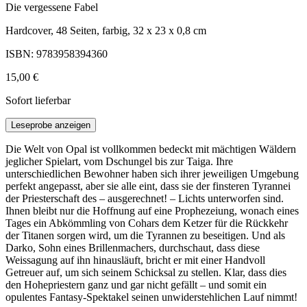
Die vergessene Fabel
Hardcover, 48 Seiten, farbig, 32 x 23 x 0,8 cm
ISBN: 9783958394360
15,00 €
Sofort lieferbar
Leseprobe anzeigen
Die Welt von Opal ist vollkommen bedeckt mit mächtigen Wäldern
jeglicher Spielart, vom Dschungel bis zur Taiga. Ihre
unterschiedlichen Bewohner haben sich ihrer jeweiligen Umgebung
perfekt angepasst, aber sie alle eint, dass sie der finsteren Tyrannei
der Priesterschaft des – ausgerechnet! – Lichts unterworfen sind.
Ihnen bleibt nur die Hoffnung auf eine Prophezeiung, wonach eines
Tages ein Abkömmling von Cohars dem Ketzer für die Rückkehr
der Titanen sorgen wird, um die Tyrannen zu beseitigen. Und als
Darko, Sohn eines Brillenmachers, durchschaut, dass diese
Weissagung auf ihn hinausläuft, bricht er mit einer Handvoll
Getreuer auf, um sich seinem Schicksal zu stellen. Klar, dass dies
den Hohepriestern ganz und gar nicht gefällt – und somit ein
opulentes Fantasy-Spektakel seinen unwiderstehlichen Lauf nimmt!