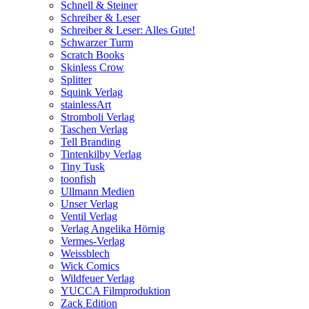
Schnell & Steiner
Schreiber & Leser
Schreiber & Leser: Alles Gute!
Schwarzer Turm
Scratch Books
Skinless Crow
Splitter
Squink Verlag
stainlessArt
Stromboli Verlag
Taschen Verlag
Tell Branding
Tintenkilby Verlag
Tiny Tusk
toonfish
Ullmann Medien
Unser Verlag
Ventil Verlag
Verlag Angelika Hörnig
Vermes-Verlag
Weissblech
Wick Comics
Wildfeuer Verlag
YUCCA Filmproduktion
Zack Edition