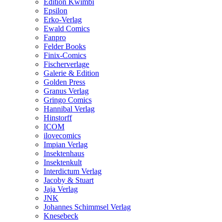
Edition Kwimbi
Epsilon
Erko-Verlag
Ewald Comics
Fanpro
Felder Books
Finix-Comics
Fischerverlage
Galerie & Edition
Golden Press
Granus Verlag
Gringo Comics
Hannibal Verlag
Hinstorff
ICOM
ilovecomics
Impian Verlag
Insektenhaus
Insektenkult
Interdictum Verlag
Jacoby & Stuart
Jaja Verlag
JNK
Johannes Schimmsel Verlag
Knesebeck