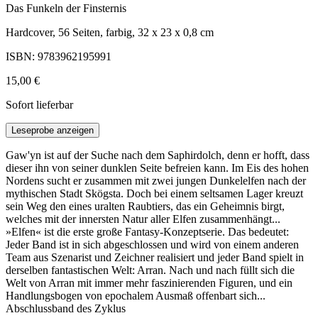
Das Funkeln der Finsternis
Hardcover, 56 Seiten, farbig, 32 x 23 x 0,8 cm
ISBN: 9783962195991
15,00 €
Sofort lieferbar
Leseprobe anzeigen
Gaw'yn ist auf der Suche nach dem Saphirdolch, denn er hofft, dass
dieser ihn von seiner dunklen Seite befreien kann. Im Eis des hohen
Nordens sucht er zusammen mit zwei jungen Dunkelelfen nach der
mythischen Stadt Skögsta. Doch bei einem seltsamen Lager kreuzt
sein Weg den eines uralten Raubtiers, das ein Geheimnis birgt,
welches mit der innersten Natur aller Elfen zusammenhängt...
»Elfen« ist die erste große Fantasy-Konzeptserie. Das bedeutet:
Jeder Band ist in sich abgeschlossen und wird von einem anderen
Team aus Szenarist und Zeichner realisiert und jeder Band spielt in
derselben fantastischen Welt: Arran. Nach und nach füllt sich die
Welt von Arran mit immer mehr faszinierenden Figuren, und ein
Handlungsbogen von epochalem Ausmaß offenbart sich...
Abschlussband des Zyklus