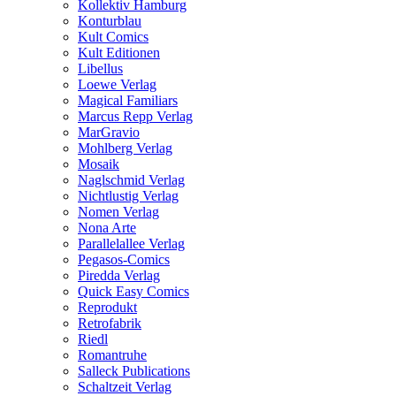
Kollektiv Hamburg
Konturblau
Kult Comics
Kult Editionen
Libellus
Loewe Verlag
Magical Familiars
Marcus Repp Verlag
MarGravio
Mohlberg Verlag
Mosaik
Naglschmid Verlag
Nichtlustig Verlag
Nomen Verlag
Nona Arte
Parallelallee Verlag
Pegasos-Comics
Piredda Verlag
Quick Easy Comics
Reprodukt
Retrofabrik
Riedl
Romantruhe
Salleck Publications
Schaltzeit Verlag