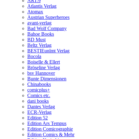
ART:9
Atlantis Verlag
Atomax
Austrian Superheroes
avant-verlag
Bad Wolf Company
Bahoe Books
BD Must
Beltz Verlag
BESTIEunlmt Verlag
Bocola
Boiselle & Ellert
Bröseline Verlag
bsv Hannover
Bunte Dimensionen
Chinabooks
comicplus+
Comics etc.
dani books
Dantes Verlag
ECR-Verlag
Edition 52
Edition Ars Tempus
Edition Comicographie
Edition Comics & Mehr