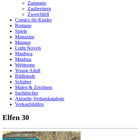
Zampano
Zauberstern
Zwerchfell
Comics für Kinder
Romane
Spiele
Magazine
Mangas
Light Novels
Manhwa
Manhua
Webtoons
Young Adult
Bildbände
Schuber
Malen & Zeichnen
Sachbücher
Aktuelle Verlagskataloge
Verkaufshilfen
Elfen 30