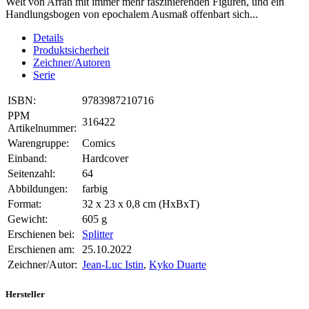
Welt von Arran mit immer mehr faszinierenden Figuren, und ein
Handlungsbogen von epochalem Ausmaß offenbart sich...
Details
Produktsicherheit
Zeichner/Autoren
Serie
ISBN:
9783987210716
PPM
316422
Artikelnummer:
Warengruppe:
Comics
Einband:
Hardcover
Seitenzahl:
64
Abbildungen:
farbig
Format:
32 x 23 x 0,8 cm (HxBxT)
Gewicht:
605 g
Erschienen bei:
Splitter
Erschienen am:
25.10.2022
Zeichner/Autor:
Jean-Luc Istin
,
Kyko Duarte
Hersteller