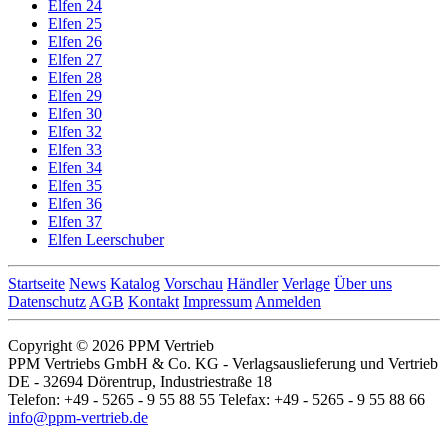
Elfen 24
Elfen 25
Elfen 26
Elfen 27
Elfen 28
Elfen 29
Elfen 30
Elfen 32
Elfen 33
Elfen 34
Elfen 35
Elfen 36
Elfen 37
Elfen Leerschuber
Startseite
News
Katalog
Vorschau
Händler
Verlage
Über uns
Datenschutz
AGB
Kontakt
Impressum
Anmelden
Copyright © 2026 PPM Vertrieb
PPM Vertriebs GmbH & Co. KG - Verlagsauslieferung und Vertrieb
DE - 32694 Dörentrup, Industriestraße 18
Telefon: +49 - 5265 - 9 55 88 55 Telefax: +49 - 5265 - 9 55 88 66
info@ppm-vertrieb.de