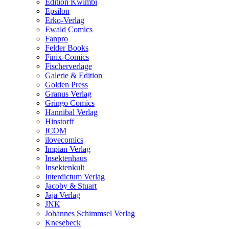
Edition Kwimbi
Epsilon
Erko-Verlag
Ewald Comics
Fanpro
Felder Books
Finix-Comics
Fischerverlage
Galerie & Edition
Golden Press
Granus Verlag
Gringo Comics
Hannibal Verlag
Hinstorff
ICOM
ilovecomics
Impian Verlag
Insektenhaus
Insektenkult
Interdictum Verlag
Jacoby & Stuart
Jaja Verlag
JNK
Johannes Schimmsel Verlag
Knesebeck