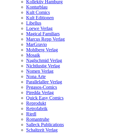
Kollektiv Hamburg
Konturblau
Kult Comics
Kult Editionen
Libellus
Loewe Verlag
Magical Familiars
Marcus Repp Verlag
MarGravio
Mohlberg Verlag
Mosaik
Naglschmid Verlag
Nichtlustig Verlag
Nomen Verlag
Nona Arte
Parallelallee Verlag
Pegasos-Comics
Piredda Verlag
Quick Easy Comics
Reprodukt
Retrofabrik
Riedl
Romantruhe
Salleck Publications
Schaltzeit Verlag