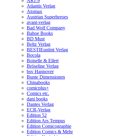
ART:9
Atlantis Verlag
Atomax
Austrian Superheroes
avant-verlag
Bad Wolf Company
Bahoe Books
BD Must
Beltz Verlag
BESTIEunlmt Verlag
Bocola
Boiselle & Ellert
Bröseline Verlag
bsv Hannover
Bunte Dimensionen
Chinabooks
comicplus+
Comics etc.
dani books
Dantes Verlag
ECR-Verlag
Edition 52
Edition Ars Tempus
Edition Comicographie
Edition Comics & Mehr