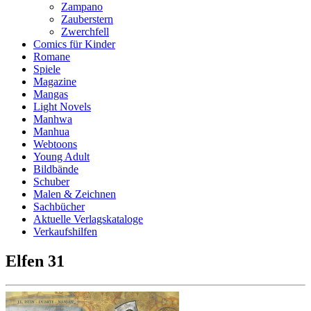
Zampano
Zauberstern
Zwerchfell
Comics für Kinder
Romane
Spiele
Magazine
Mangas
Light Novels
Manhwa
Manhua
Webtoons
Young Adult
Bildbände
Schuber
Malen & Zeichnen
Sachbücher
Aktuelle Verlagskataloge
Verkaufshilfen
Elfen 31