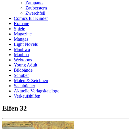
Zampano
Zauberstern
Zwerchfell
Comics für Kinder
Romane
Spiele
Magazine
Mangas
Light Novels
Manhwa
Manhua
Webtoons
Young Adult
Bildbände
Schuber
Malen & Zeichnen
Sachbücher
Aktuelle Verlagskataloge
Verkaufshilfen
Elfen 32