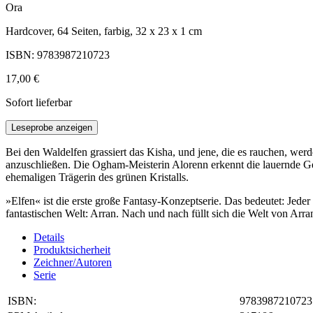
Ora
Hardcover, 64 Seiten, farbig, 32 x 23 x 1 cm
ISBN: 9783987210723
17,00 €
Sofort lieferbar
Leseprobe anzeigen
Bei den Waldelfen grassiert das Kisha, und jene, die es rauchen, we
anzuschließen. Die Ogham-Meisterin Alorenn erkennt die lauernde Gefa
ehemaligen Trägerin des grünen Kristalls.
»Elfen« ist die erste große Fantasy-Konzeptserie. Das bedeutet: Jeder
fantastischen Welt: Arran. Nach und nach füllt sich die Welt von Ar
Details
Produktsicherheit
Zeichner/Autoren
Serie
ISBN:
9783987210723