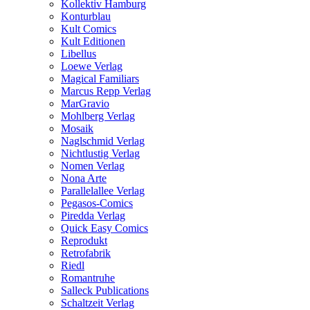
Kollektiv Hamburg
Konturblau
Kult Comics
Kult Editionen
Libellus
Loewe Verlag
Magical Familiars
Marcus Repp Verlag
MarGravio
Mohlberg Verlag
Mosaik
Naglschmid Verlag
Nichtlustig Verlag
Nomen Verlag
Nona Arte
Parallelallee Verlag
Pegasos-Comics
Piredda Verlag
Quick Easy Comics
Reprodukt
Retrofabrik
Riedl
Romantruhe
Salleck Publications
Schaltzeit Verlag