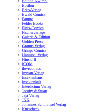
Edition Kwimbi
Epsilon
Erko-Verlag
Ewald Comics
Fanpro
Felder Books
Finix-Comics
Fischerverlage
Galerie & Edition
Golden Press
Granus Verlag
Gringo Comics
Hannibal Verlag
Hinstorff
ICOM
ilovecomics
Impian Verlag
Insektenhaus
Insektenkult
Interdictum Verlag
Jacoby & Stuart
Jaja Verlag
JNK
Johannes Schimmsel Verlag
Knesebeck