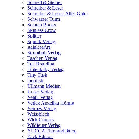
Schnell & Steiner
Schreiber & Leser
Schreiber & Leser: Alles Gute!
Schwarzer Turm
Scratch Books
Skinless Crow
Splitter
Squink Verlag
stainlessArt
Stromboli Verlag
Taschen Verlag
Tell Branding
Tintenkilby Verlag
Tiny Tusk
toonfish
Ullmann Medien
Unser Verlag
Ventil Verlag
Verlag Angelika Hörnig
Vermes-Verlag
Weissblech
Wick Comics
Wildfeuer Verlag
YUCCA Filmproduktion
Zack Edition