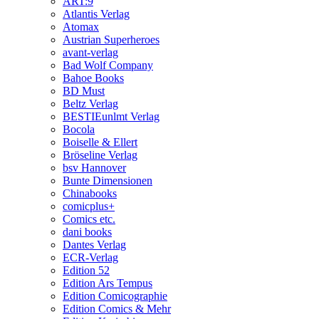
ART:9
Atlantis Verlag
Atomax
Austrian Superheroes
avant-verlag
Bad Wolf Company
Bahoe Books
BD Must
Beltz Verlag
BESTIEunlmt Verlag
Bocola
Boiselle & Ellert
Bröseline Verlag
bsv Hannover
Bunte Dimensionen
Chinabooks
comicplus+
Comics etc.
dani books
Dantes Verlag
ECR-Verlag
Edition 52
Edition Ars Tempus
Edition Comicographie
Edition Comics & Mehr