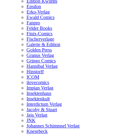
Edition Kwimbi
Epsilon
Erko-Verlag
Ewald Comics
Fanpro
Felder Books
Finix-Comics
Fischerverlage
Galerie & Edition
Golden Press
Granus Verlag
Gringo Comics
Hannibal Verlag
Hinstorff
ICOM
ilovecomics
Impian Verlag
Insektenhaus
Insektenkult
Interdictum Verlag
Jacoby & Stuart
Jaja Verlag
JNK
Johannes Schimmsel Verlag
Knesebeck