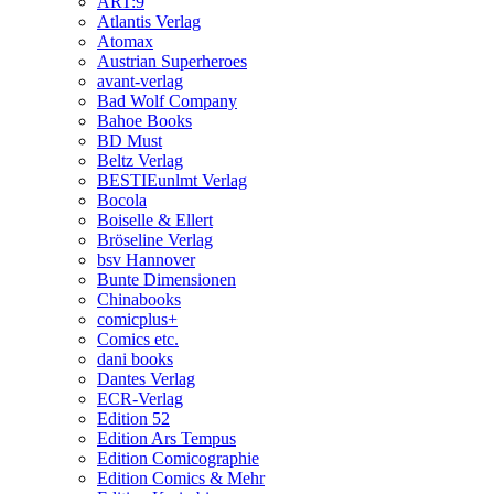
ART:9
Atlantis Verlag
Atomax
Austrian Superheroes
avant-verlag
Bad Wolf Company
Bahoe Books
BD Must
Beltz Verlag
BESTIEunlmt Verlag
Bocola
Boiselle & Ellert
Bröseline Verlag
bsv Hannover
Bunte Dimensionen
Chinabooks
comicplus+
Comics etc.
dani books
Dantes Verlag
ECR-Verlag
Edition 52
Edition Ars Tempus
Edition Comicographie
Edition Comics & Mehr