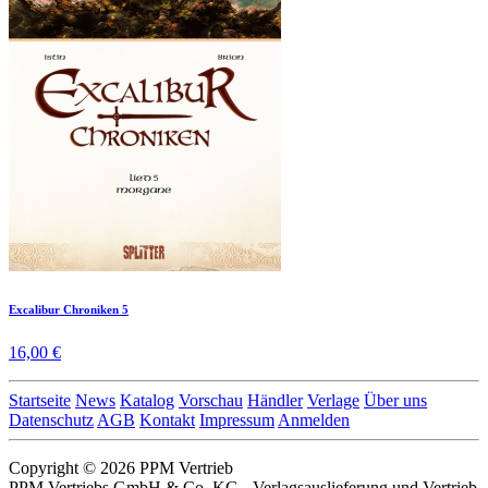
Excalibur Chroniken 5
16,00 €
Startseite
News
Katalog
Vorschau
Händler
Verlage
Über uns
Datenschutz
AGB
Kontakt
Impressum
Anmelden
Copyright © 2026 PPM Vertrieb
PPM Vertriebs GmbH & Co. KG - Verlagsauslieferung und Vertrieb