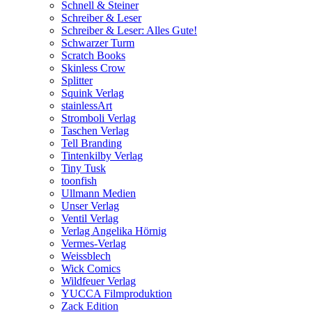
Schnell & Steiner
Schreiber & Leser
Schreiber & Leser: Alles Gute!
Schwarzer Turm
Scratch Books
Skinless Crow
Splitter
Squink Verlag
stainlessArt
Stromboli Verlag
Taschen Verlag
Tell Branding
Tintenkilby Verlag
Tiny Tusk
toonfish
Ullmann Medien
Unser Verlag
Ventil Verlag
Verlag Angelika Hörnig
Vermes-Verlag
Weissblech
Wick Comics
Wildfeuer Verlag
YUCCA Filmproduktion
Zack Edition