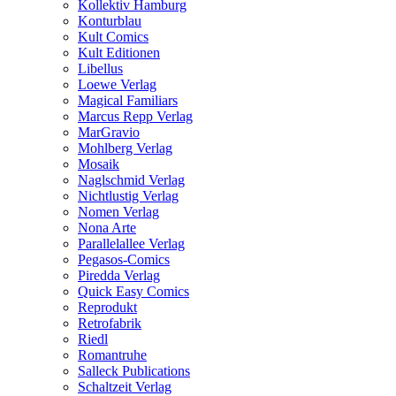
Kollektiv Hamburg
Konturblau
Kult Comics
Kult Editionen
Libellus
Loewe Verlag
Magical Familiars
Marcus Repp Verlag
MarGravio
Mohlberg Verlag
Mosaik
Naglschmid Verlag
Nichtlustig Verlag
Nomen Verlag
Nona Arte
Parallelallee Verlag
Pegasos-Comics
Piredda Verlag
Quick Easy Comics
Reprodukt
Retrofabrik
Riedl
Romantruhe
Salleck Publications
Schaltzeit Verlag