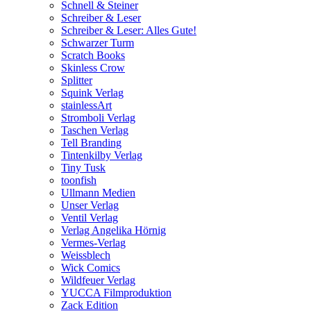
Schnell & Steiner
Schreiber & Leser
Schreiber & Leser: Alles Gute!
Schwarzer Turm
Scratch Books
Skinless Crow
Splitter
Squink Verlag
stainlessArt
Stromboli Verlag
Taschen Verlag
Tell Branding
Tintenkilby Verlag
Tiny Tusk
toonfish
Ullmann Medien
Unser Verlag
Ventil Verlag
Verlag Angelika Hörnig
Vermes-Verlag
Weissblech
Wick Comics
Wildfeuer Verlag
YUCCA Filmproduktion
Zack Edition