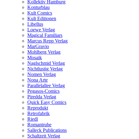
Kollektiv Hamburg
Konturblau
Kult Comics
Kult Editionen
Libellus
Loewe Verlag
Magical Familiars
Marcus Repp Verlag
MarGravio
Mohlberg Verlag
Mosaik
Naglschmid Verlag
Nichtlustig Verlag
Nomen Verlag
Nona Arte
Parallelallee Verlag
Pegasos-Comics
Piredda Verlag
Quick Easy Comics
Reprodukt
Retrofabrik
Riedl
Romantruhe
Salleck Publications
Schaltzeit Verlag