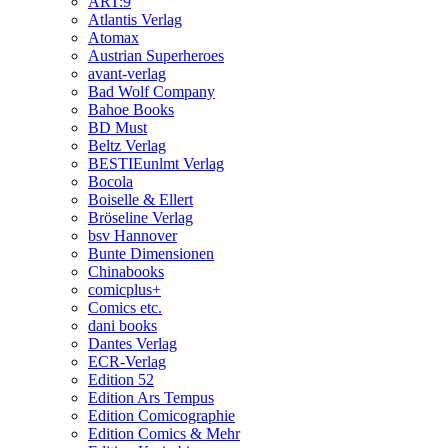
ART:9
Atlantis Verlag
Atomax
Austrian Superheroes
avant-verlag
Bad Wolf Company
Bahoe Books
BD Must
Beltz Verlag
BESTIEunlmt Verlag
Bocola
Boiselle & Ellert
Bröseline Verlag
bsv Hannover
Bunte Dimensionen
Chinabooks
comicplus+
Comics etc.
dani books
Dantes Verlag
ECR-Verlag
Edition 52
Edition Ars Tempus
Edition Comicographie
Edition Comics & Mehr