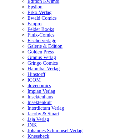
Edition Kwimbi
Epsilon
Erko-Verlag
Ewald Comics
Fanpro
Felder Books
Finix-Comics
Fischerverlage
Galerie & Edition
Golden Press
Granus Verlag
Gringo Comics
Hannibal Verlag
Hinstorff
ICOM
ilovecomics
Impian Verlag
Insektenhaus
Insektenkult
Interdictum Verlag
Jacoby & Stuart
Jaja Verlag
JNK
Johannes Schimmsel Verlag
Knesebeck