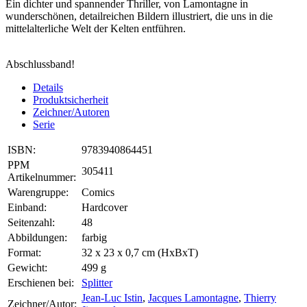
Ein dichter und spannender Thriller, von Lamontagne in
wunderschönen, detailreichen Bildern illustriert, die uns in die
mittelalterliche Welt der Kelten entführen.
Abschlussband!
Details
Produktsicherheit
Zeichner/Autoren
Serie
ISBN:
9783940864451
PPM
305411
Artikelnummer:
Warengruppe:
Comics
Einband:
Hardcover
Seitenzahl:
48
Abbildungen:
farbig
Format:
32 x 23 x 0,7 cm (HxBxT)
Gewicht:
499 g
Erschienen bei:
Splitter
Jean-Luc Istin
,
Jacques Lamontagne
,
Thierry
Zeichner/Autor: