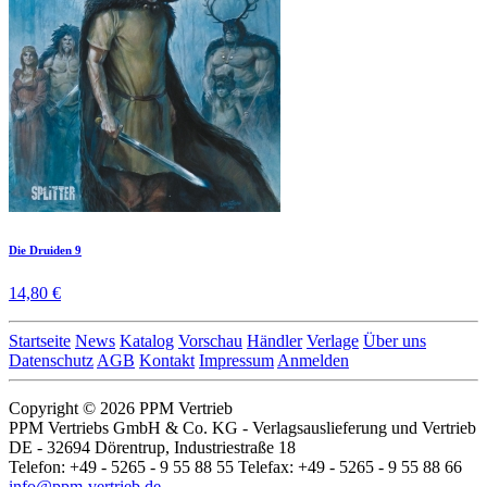
Die Druiden 9
14,80 €
Startseite
News
Katalog
Vorschau
Händler
Verlage
Über uns
Datenschutz
AGB
Kontakt
Impressum
Anmelden
Copyright © 2026 PPM Vertrieb
PPM Vertriebs GmbH & Co. KG - Verlagsauslieferung und Vertrieb
DE - 32694 Dörentrup, Industriestraße 18
Telefon: +49 - 5265 - 9 55 88 55 Telefax: +49 - 5265 - 9 55 88 66
info@ppm-vertrieb.de