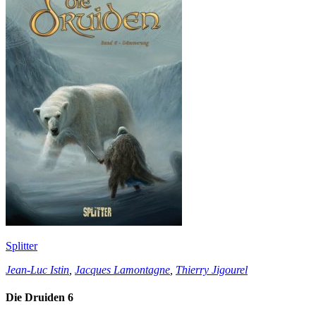
Splitter
Jean-Luc Istin
,
Jacques Lamontagne
,
Thierry Jigourel
Die Druiden 6