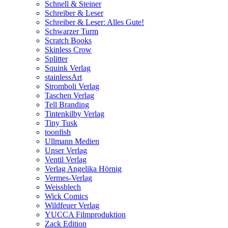
Schnell & Steiner
Schreiber & Leser
Schreiber & Leser: Alles Gute!
Schwarzer Turm
Scratch Books
Skinless Crow
Splitter
Squink Verlag
stainlessArt
Stromboli Verlag
Taschen Verlag
Tell Branding
Tintenkilby Verlag
Tiny Tusk
toonfish
Ullmann Medien
Unser Verlag
Ventil Verlag
Verlag Angelika Hörnig
Vermes-Verlag
Weissblech
Wick Comics
Wildfeuer Verlag
YUCCA Filmproduktion
Zack Edition