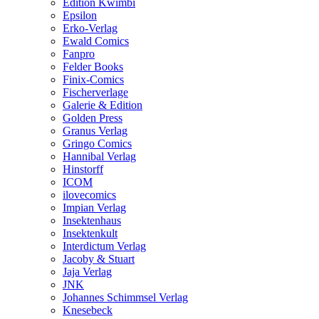
Edition Kwimbi
Epsilon
Erko-Verlag
Ewald Comics
Fanpro
Felder Books
Finix-Comics
Fischerverlage
Galerie & Edition
Golden Press
Granus Verlag
Gringo Comics
Hannibal Verlag
Hinstorff
ICOM
ilovecomics
Impian Verlag
Insektenhaus
Insektenkult
Interdictum Verlag
Jacoby & Stuart
Jaja Verlag
JNK
Johannes Schimmsel Verlag
Knesebeck