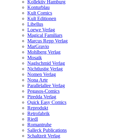
Kollektiv Hamburg
Konturblau
Kult Comics
Kult Editionen
Libellus
Loewe Verlag
Magical Familiars
Marcus Repp Verlag
MarGravio
Mohlberg Verlag
Mosaik
Naglschmid Verlag
Nichtlustig Verlag
Nomen Verlag
Nona Arte
Parallelallee Verlag
Pegasos-Comics
Piredda Verlag
Quick Easy Comics
Reprodukt
Retrofabrik
Riedl
Romantruhe
Salleck Publications
Schaltzeit Verlag