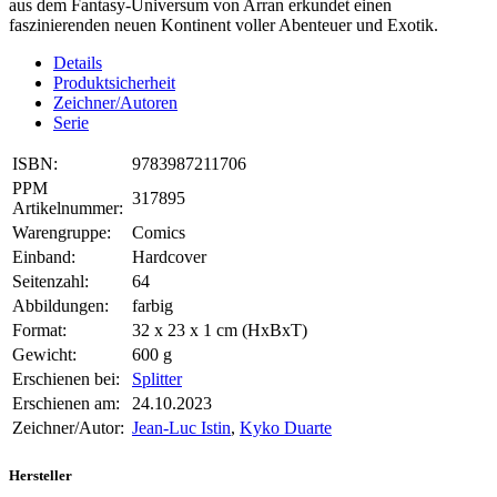
aus dem Fantasy-Universum von Arran erkundet einen
faszinierenden neuen Kontinent voller Abenteuer und Exotik.
Details
Produktsicherheit
Zeichner/Autoren
Serie
ISBN:
9783987211706
PPM
317895
Artikelnummer:
Warengruppe:
Comics
Einband:
Hardcover
Seitenzahl:
64
Abbildungen:
farbig
Format:
32 x 23 x 1 cm (HxBxT)
Gewicht:
600 g
Erschienen bei:
Splitter
Erschienen am:
24.10.2023
Zeichner/Autor:
Jean-Luc Istin
,
Kyko Duarte
Hersteller