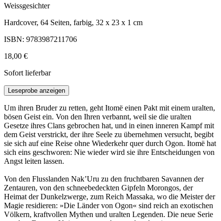
Weissgesichter
Hardcover, 64 Seiten, farbig, 32 x 23 x 1 cm
ISBN: 9783987211706
18,00 €
Sofort lieferbar
Leseprobe anzeigen
Um ihren Bruder zu retten, geht Itomë einen Pakt mit einem uralten,
bösen Geist ein. Von den Ihren verbannt, weil sie die uralten
Gesetze ihres Clans gebrochen hat, und in einen inneren Kampf mit
dem Geist verstrickt, der ihre Seele zu übernehmen versucht, begibt
sie sich auf eine Reise ohne Wiederkehr quer durch Ogon. Itomë hat
sich eins geschworen: Nie wieder wird sie ihre Entscheidungen von
Angst leiten lassen.
Von den Flusslanden Nak’Uru zu den fruchtbaren Savannen der
Zentauren, von den schneebedeckten Gipfeln Morongos, der
Heimat der Dunkelzwerge, zum Reich Massaka, wo die Meister der
Magie residieren: »Die Länder von Ogon« sind reich an exotischen
Völkern, kraftvollen Mythen und uralten Legenden. Die neue Serie