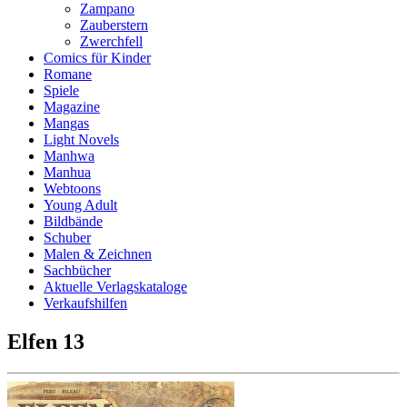
Zampano
Zauberstern
Zwerchfell
Comics für Kinder
Romane
Spiele
Magazine
Mangas
Light Novels
Manhwa
Manhua
Webtoons
Young Adult
Bildbände
Schuber
Malen & Zeichnen
Sachbücher
Aktuelle Verlagskataloge
Verkaufshilfen
Elfen 13