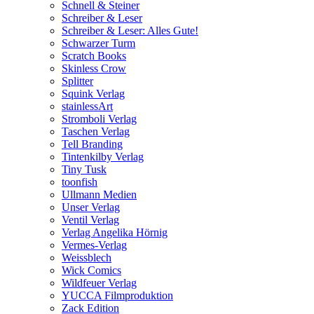
Schnell & Steiner
Schreiber & Leser
Schreiber & Leser: Alles Gute!
Schwarzer Turm
Scratch Books
Skinless Crow
Splitter
Squink Verlag
stainlessArt
Stromboli Verlag
Taschen Verlag
Tell Branding
Tintenkilby Verlag
Tiny Tusk
toonfish
Ullmann Medien
Unser Verlag
Ventil Verlag
Verlag Angelika Hörnig
Vermes-Verlag
Weissblech
Wick Comics
Wildfeuer Verlag
YUCCA Filmproduktion
Zack Edition