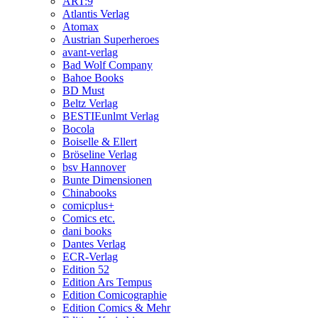
ART:9
Atlantis Verlag
Atomax
Austrian Superheroes
avant-verlag
Bad Wolf Company
Bahoe Books
BD Must
Beltz Verlag
BESTIEunlmt Verlag
Bocola
Boiselle & Ellert
Bröseline Verlag
bsv Hannover
Bunte Dimensionen
Chinabooks
comicplus+
Comics etc.
dani books
Dantes Verlag
ECR-Verlag
Edition 52
Edition Ars Tempus
Edition Comicographie
Edition Comics & Mehr