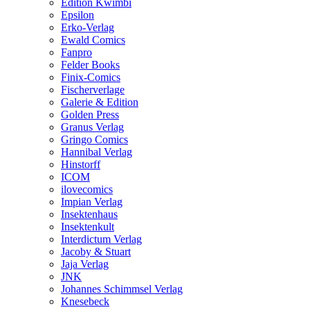
Edition Kwimbi
Epsilon
Erko-Verlag
Ewald Comics
Fanpro
Felder Books
Finix-Comics
Fischerverlage
Galerie & Edition
Golden Press
Granus Verlag
Gringo Comics
Hannibal Verlag
Hinstorff
ICOM
ilovecomics
Impian Verlag
Insektenhaus
Insektenkult
Interdictum Verlag
Jacoby & Stuart
Jaja Verlag
JNK
Johannes Schimmsel Verlag
Knesebeck