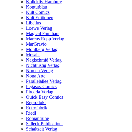
Kollektiv Hamburg
Konturblau
Kult Comics
Kult Editionen
Libellus
Loewe Verlag
Magical Familiars
Marcus Repp Verlag
MarGravio
Mohlberg Verlag
Mosaik
Naglschmid Verlag
Nichtlustig Verlag
Nomen Verlag
Nona Arte
Parallelallee Verlag
Pegasos-Comics
Piredda Verlag
Quick Easy Comics
Reprodukt
Retrofabrik
Riedl
Romantruhe
Salleck Publications
Schaltzeit Verlag