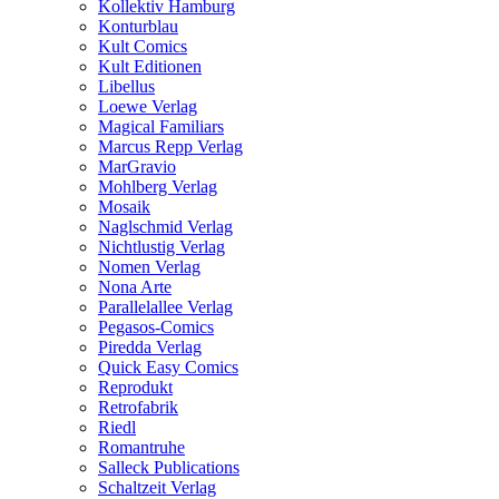
Kollektiv Hamburg
Konturblau
Kult Comics
Kult Editionen
Libellus
Loewe Verlag
Magical Familiars
Marcus Repp Verlag
MarGravio
Mohlberg Verlag
Mosaik
Naglschmid Verlag
Nichtlustig Verlag
Nomen Verlag
Nona Arte
Parallelallee Verlag
Pegasos-Comics
Piredda Verlag
Quick Easy Comics
Reprodukt
Retrofabrik
Riedl
Romantruhe
Salleck Publications
Schaltzeit Verlag