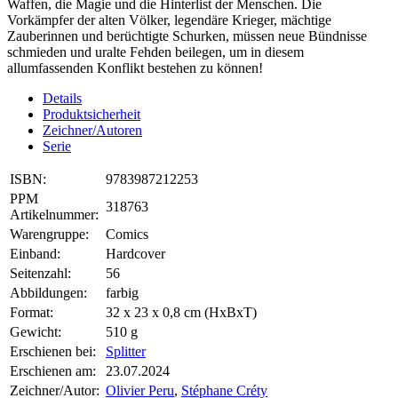
Waffen, die Magie und die Hinterlist der Menschen. Die
Vorkämpfer der alten Völker, legendäre Krieger, mächtige
Zauberinnen und berüchtigte Schurken, müssen neue Bündnisse
schmieden und uralte Fehden beilegen, um in diesem
allumfassenden Konflikt bestehen zu können!
Details
Produktsicherheit
Zeichner/Autoren
Serie
ISBN:
9783987212253
PPM
318763
Artikelnummer:
Warengruppe:
Comics
Einband:
Hardcover
Seitenzahl:
56
Abbildungen:
farbig
Format:
32 x 23 x 0,8 cm (HxBxT)
Gewicht:
510 g
Erschienen bei:
Splitter
Erschienen am:
23.07.2024
Zeichner/Autor:
Olivier Peru
,
Stéphane Créty