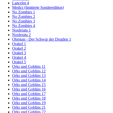
Lancelot 4
Medici (limitierte Sonderedition)
No Zombies 1
No Zombies 2
No Zombies 3
No Zombies 4
Nosferatu 1
Nosferatu 2
Obrigan - Der Schwur der Druiden 1
Orakel 1
Orakel 2
Orakel 3
Orakel 4
Orakel 5
Orks und Goblins 11
Orks und Goblins 12
Orks und Goblins 13
Orks und Goblins 14
Orks und Goblins 15
Orks und Goblins 16
Orks und Goblins 17
Orks und Goblins 18
Orks und Goblins 19
Orks und Goblins 21
Orks und Goblins 22