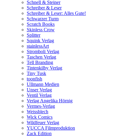
Schnell & Steiner
Schreiber & Leser
Schreiber & Leser: Alles Gute!
Schwarzer Turm
Scratch Books
Skinless Crow
Splitter
Squink Verlag
stainlessArt
Stromboli Verlag
Taschen Verlag
Tell Branding
Tintenkilby Verlag
Tiny Tusk
toonfish
Ullmann Medien
Unser Verlag
Ventil Verlag
Verlag Angelika Hörnig
Vermes-Verlag
Weissblech
Wick Comics
Wildfeuer Verlag
YUCCA Filmproduktion
Zack Edition