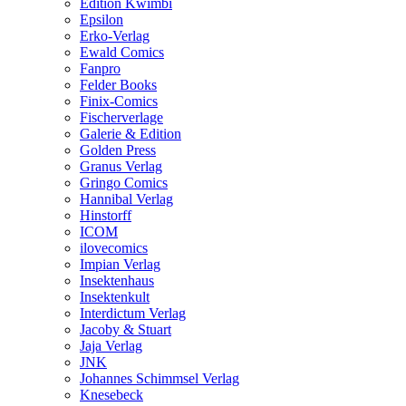
Edition Kwimbi
Epsilon
Erko-Verlag
Ewald Comics
Fanpro
Felder Books
Finix-Comics
Fischerverlage
Galerie & Edition
Golden Press
Granus Verlag
Gringo Comics
Hannibal Verlag
Hinstorff
ICOM
ilovecomics
Impian Verlag
Insektenhaus
Insektenkult
Interdictum Verlag
Jacoby & Stuart
Jaja Verlag
JNK
Johannes Schimmsel Verlag
Knesebeck