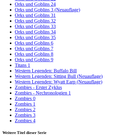
Orks und Goblins 24
Orks und Goblins 3 (Neuauflage)
Orks und Goblins 31
Orks und Goblins 32
Orks und Goblins 33
Orks und Goblins 34
Orks und Goblins 35
Orks und Goblins 6
Orks und Goblins 7
Orks und Goblins 8
Orks und Goblins 9
Titans 1
Western Legenden: Buffalo Bill
Western Legenden: Sitting Bull (Neuauflage)
Western Legenden: Wyatt Earp (Neuauflage)
Zombies - Erster Zyklus
Zombies - Nechronologien 1
Zombies 0
Zombies 1
Zombies 2
Zombies 3
Zombies 4
Weitere Titel dieser Serie