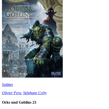
Splitter
Olivier Peru
,
Stéphane Créty
Orks und Goblins 23