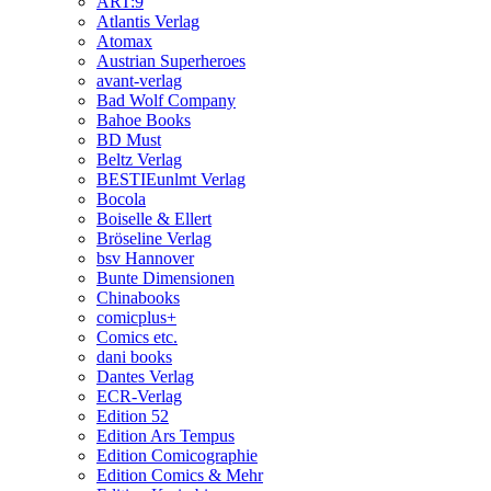
ART:9
Atlantis Verlag
Atomax
Austrian Superheroes
avant-verlag
Bad Wolf Company
Bahoe Books
BD Must
Beltz Verlag
BESTIEunlmt Verlag
Bocola
Boiselle & Ellert
Bröseline Verlag
bsv Hannover
Bunte Dimensionen
Chinabooks
comicplus+
Comics etc.
dani books
Dantes Verlag
ECR-Verlag
Edition 52
Edition Ars Tempus
Edition Comicographie
Edition Comics & Mehr