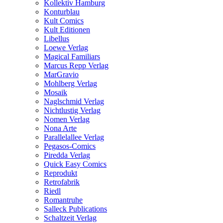
Kollektiv Hamburg
Konturblau
Kult Comics
Kult Editionen
Libellus
Loewe Verlag
Magical Familiars
Marcus Repp Verlag
MarGravio
Mohlberg Verlag
Mosaik
Naglschmid Verlag
Nichtlustig Verlag
Nomen Verlag
Nona Arte
Parallelallee Verlag
Pegasos-Comics
Piredda Verlag
Quick Easy Comics
Reprodukt
Retrofabrik
Riedl
Romantruhe
Salleck Publications
Schaltzeit Verlag