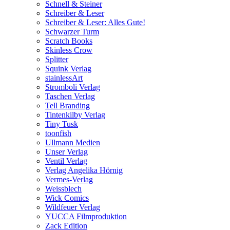
Schnell & Steiner
Schreiber & Leser
Schreiber & Leser: Alles Gute!
Schwarzer Turm
Scratch Books
Skinless Crow
Splitter
Squink Verlag
stainlessArt
Stromboli Verlag
Taschen Verlag
Tell Branding
Tintenkilby Verlag
Tiny Tusk
toonfish
Ullmann Medien
Unser Verlag
Ventil Verlag
Verlag Angelika Hörnig
Vermes-Verlag
Weissblech
Wick Comics
Wildfeuer Verlag
YUCCA Filmproduktion
Zack Edition