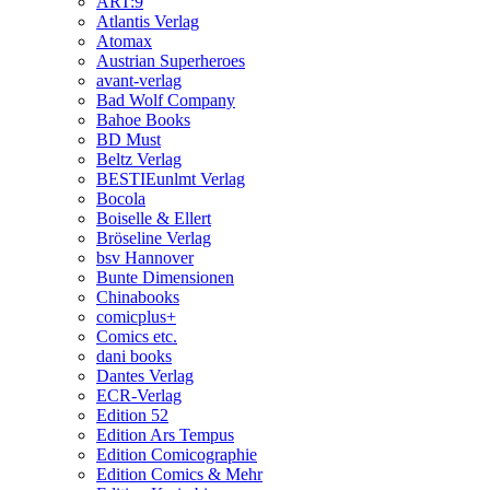
ART:9
Atlantis Verlag
Atomax
Austrian Superheroes
avant-verlag
Bad Wolf Company
Bahoe Books
BD Must
Beltz Verlag
BESTIEunlmt Verlag
Bocola
Boiselle & Ellert
Bröseline Verlag
bsv Hannover
Bunte Dimensionen
Chinabooks
comicplus+
Comics etc.
dani books
Dantes Verlag
ECR-Verlag
Edition 52
Edition Ars Tempus
Edition Comicographie
Edition Comics & Mehr