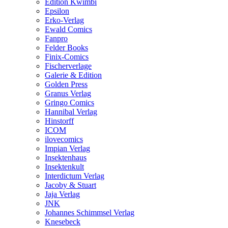
Edition Kwimbi
Epsilon
Erko-Verlag
Ewald Comics
Fanpro
Felder Books
Finix-Comics
Fischerverlage
Galerie & Edition
Golden Press
Granus Verlag
Gringo Comics
Hannibal Verlag
Hinstorff
ICOM
ilovecomics
Impian Verlag
Insektenhaus
Insektenkult
Interdictum Verlag
Jacoby & Stuart
Jaja Verlag
JNK
Johannes Schimmsel Verlag
Knesebeck