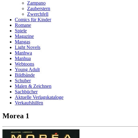
Zampano
Zauberstern
Zwerchfell
Comics für Kinder
Romane
Spiele
Magazine
Mangas
Light Novels
Manhwa
Manhua
Webtoons
Young Adult
Bildbände
Schuber
Malen & Zeichnen
Sachbücher
Aktuelle Verlagskataloge
Verkaufshilfen
Morea 1