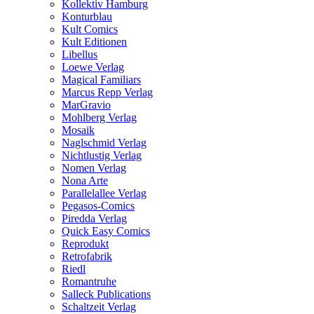
Kollektiv Hamburg
Konturblau
Kult Comics
Kult Editionen
Libellus
Loewe Verlag
Magical Familiars
Marcus Repp Verlag
MarGravio
Mohlberg Verlag
Mosaik
Naglschmid Verlag
Nichtlustig Verlag
Nomen Verlag
Nona Arte
Parallelallee Verlag
Pegasos-Comics
Piredda Verlag
Quick Easy Comics
Reprodukt
Retrofabrik
Riedl
Romantruhe
Salleck Publications
Schaltzeit Verlag