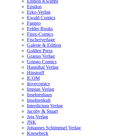
Edition Kwimbi
Epsilon
Erko-Verlag
Ewald Comics
Fanpro
Felder Books
Finix-Comics
Fischerverlage
Galerie & Edition
Golden Press
Granus Verlag
Gringo Comics
Hannibal Verlag
Hinstorff
ICOM
ilovecomics
Impian Verlag
Insektenhaus
Insektenkult
Interdictum Verlag
Jacoby & Stuart
Jaja Verlag
JNK
Johannes Schimmsel Verlag
Knesebeck