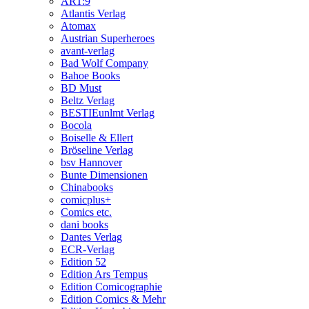
ART:9
Atlantis Verlag
Atomax
Austrian Superheroes
avant-verlag
Bad Wolf Company
Bahoe Books
BD Must
Beltz Verlag
BESTIEunlmt Verlag
Bocola
Boiselle & Ellert
Bröseline Verlag
bsv Hannover
Bunte Dimensionen
Chinabooks
comicplus+
Comics etc.
dani books
Dantes Verlag
ECR-Verlag
Edition 52
Edition Ars Tempus
Edition Comicographie
Edition Comics & Mehr