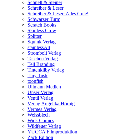
Schnell & Steiner
Schreiber & Leser
Schreiber & Leser: Alles Gute!
Schwarzer Turm
Scratch Books
Skinless Crow
Splitter
Squink Verlag
stainlessArt
Stromboli Verlag
Taschen Verlag
Tell Branding
Tintenkilby Verlag
Tiny Tusk
toonfish
Ullmann Medien
Unser Verlag
Ventil Verlag
Verlag Angelika Hörnig
Vermes-Verlag
Weissblech
Wick Comics
Wildfeuer Verlag
YUCCA Filmproduktion
Zack Edition