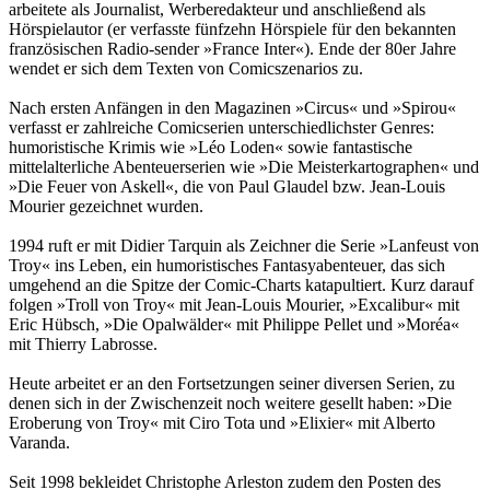
arbeitete als Journalist, Werberedakteur und anschließend als
Hörspielautor (er verfasste fünfzehn Hörspiele für den bekannten
französischen Radio-sender »France Inter«). Ende der 80er Jahre
wendet er sich dem Texten von Comicszenarios zu.
Nach ersten Anfängen in den Magazinen »Circus« und »Spirou«
verfasst er zahlreiche Comicserien unterschiedlichster Genres:
humoristische Krimis wie »Léo Loden« sowie fantastische
mittelalterliche Abenteuerserien wie »Die Meisterkartographen« und
»Die Feuer von Askell«, die von Paul Glaudel bzw. Jean-Louis
Mourier gezeichnet wurden.
1994 ruft er mit Didier Tarquin als Zeichner die Serie »Lanfeust von
Troy« ins Leben, ein humoristisches Fantasyabenteuer, das sich
umgehend an die Spitze der Comic-Charts katapultiert. Kurz darauf
folgen »Troll von Troy« mit Jean-Louis Mourier, »Excalibur« mit
Eric Hübsch, »Die Opalwälder« mit Philippe Pellet und »Moréa«
mit Thierry Labrosse.
Heute arbeitet er an den Fortsetzungen seiner diversen Serien, zu
denen sich in der Zwischenzeit noch weitere gesellt haben: »Die
Eroberung von Troy« mit Ciro Tota und »Elixier« mit Alberto
Varanda.
Seit 1998 bekleidet Christophe Arleston zudem den Posten des