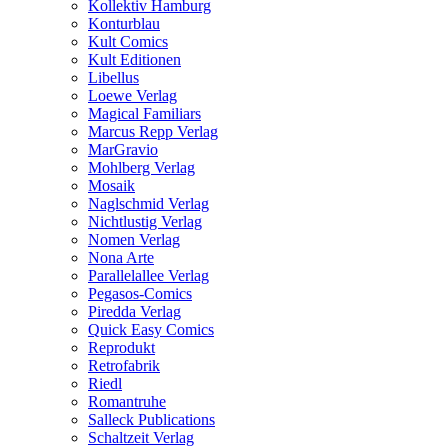
Kollektiv Hamburg
Konturblau
Kult Comics
Kult Editionen
Libellus
Loewe Verlag
Magical Familiars
Marcus Repp Verlag
MarGravio
Mohlberg Verlag
Mosaik
Naglschmid Verlag
Nichtlustig Verlag
Nomen Verlag
Nona Arte
Parallelallee Verlag
Pegasos-Comics
Piredda Verlag
Quick Easy Comics
Reprodukt
Retrofabrik
Riedl
Romantruhe
Salleck Publications
Schaltzeit Verlag