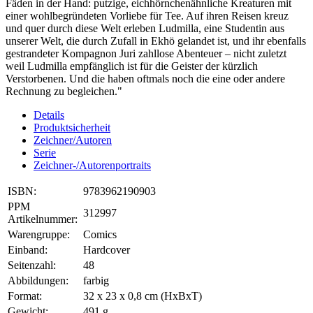
Fäden in der Hand: putzige, eichhörnchenähnliche Kreaturen mit
einer wohlbegründeten Vorliebe für Tee. Auf ihren Reisen kreuz
und quer durch diese Welt erleben Ludmilla, eine Studentin aus
unserer Welt, die durch Zufall in Ekhö gelandet ist, und ihr ebenfalls
gestrandeter Kompagnon Juri zahllose Abenteuer – nicht zuletzt
weil Ludmilla empfänglich ist für die Geister der kürzlich
Verstorbenen. Und die haben oftmals noch die eine oder andere
Rechnung zu begleichen."
Details
Produktsicherheit
Zeichner/Autoren
Serie
Zeichner-/Autorenportraits
ISBN:
9783962190903
PPM
312997
Artikelnummer:
Warengruppe:
Comics
Einband:
Hardcover
Seitenzahl:
48
Abbildungen:
farbig
Format:
32 x 23 x 0,8 cm (HxBxT)
Gewicht:
491 g