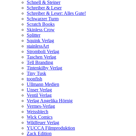
Schnell & Steiner
Schreiber & Leser
Schreiber & Leser: Alles Gute!
Schwarzer Turm
Scratch Books
Skinless Crow
Splitter
Squink Verlag
stainlessArt
Stromboli Verlag
Taschen Verlag
Tell Branding
Tintenkilby Verlag
Tiny Tusk
toonfish
Ullmann Medien
Unser Verlag
Ventil Verlag
Verlag Angelika Hörnig
Vermes-Verlag
Weissblech
Wick Comics
Wildfeuer Verlag
YUCCA Filmproduktion
Zack Edition