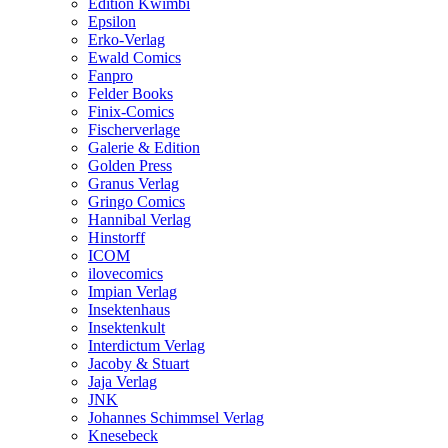
Edition Kwimbi
Epsilon
Erko-Verlag
Ewald Comics
Fanpro
Felder Books
Finix-Comics
Fischerverlage
Galerie & Edition
Golden Press
Granus Verlag
Gringo Comics
Hannibal Verlag
Hinstorff
ICOM
ilovecomics
Impian Verlag
Insektenhaus
Insektenkult
Interdictum Verlag
Jacoby & Stuart
Jaja Verlag
JNK
Johannes Schimmsel Verlag
Knesebeck