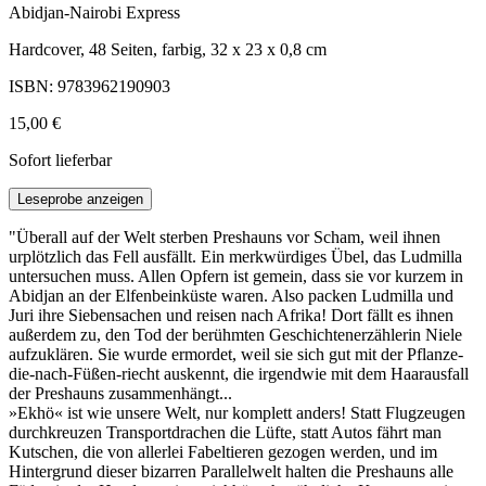
Abidjan-Nairobi Express
Hardcover, 48 Seiten, farbig, 32 x 23 x 0,8 cm
ISBN: 9783962190903
15,00 €
Sofort lieferbar
Leseprobe anzeigen
"Überall auf der Welt sterben Preshauns vor Scham, weil ihnen
urplötzlich das Fell ausfällt. Ein merkwürdiges Übel, das Ludmilla
untersuchen muss. Allen Opfern ist gemein, dass sie vor kurzem in
Abidjan an der Elfenbeinküste waren. Also packen Ludmilla und
Juri ihre Siebensachen und reisen nach Afrika! Dort fällt es ihnen
außerdem zu, den Tod der berühmten Geschichtenerzählerin Niele
aufzuklären. Sie wurde ermordet, weil sie sich gut mit der Pflanze-
die-nach-Füßen-riecht auskennt, die irgendwie mit dem Haarausfall
der Preshauns zusammenhängt...
»Ekhö« ist wie unsere Welt, nur komplett anders! Statt Flugzeugen
durchkreuzen Transportdrachen die Lüfte, statt Autos fährt man
Kutschen, die von allerlei Fabeltieren gezogen werden, und im
Hintergrund dieser bizarren Parallelwelt halten die Preshauns alle