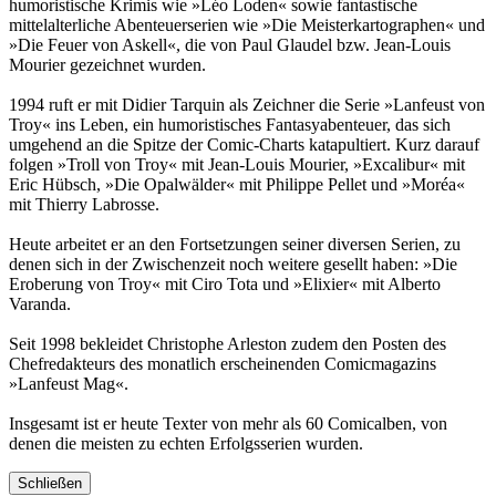
humoristische Krimis wie »Léo Loden« sowie fantastische
mittelalterliche Abenteuerserien wie »Die Meisterkartographen« und
»Die Feuer von Askell«, die von Paul Glaudel bzw. Jean-Louis
Mourier gezeichnet wurden.
1994 ruft er mit Didier Tarquin als Zeichner die Serie »Lanfeust von
Troy« ins Leben, ein humoristisches Fantasyabenteuer, das sich
umgehend an die Spitze der Comic-Charts katapultiert. Kurz darauf
folgen »Troll von Troy« mit Jean-Louis Mourier, »Excalibur« mit
Eric Hübsch, »Die Opalwälder« mit Philippe Pellet und »Moréa«
mit Thierry Labrosse.
Heute arbeitet er an den Fortsetzungen seiner diversen Serien, zu
denen sich in der Zwischenzeit noch weitere gesellt haben: »Die
Eroberung von Troy« mit Ciro Tota und »Elixier« mit Alberto
Varanda.
Seit 1998 bekleidet Christophe Arleston zudem den Posten des
Chefredakteurs des monatlich erscheinenden Comicmagazins
»Lanfeust Mag«.
Insgesamt ist er heute Texter von mehr als 60 Comicalben, von
denen die meisten zu echten Erfolgsserien wurden.
Schließen