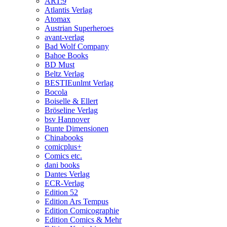
ART:9
Atlantis Verlag
Atomax
Austrian Superheroes
avant-verlag
Bad Wolf Company
Bahoe Books
BD Must
Beltz Verlag
BESTIEunlmt Verlag
Bocola
Boiselle & Ellert
Bröseline Verlag
bsv Hannover
Bunte Dimensionen
Chinabooks
comicplus+
Comics etc.
dani books
Dantes Verlag
ECR-Verlag
Edition 52
Edition Ars Tempus
Edition Comicographie
Edition Comics & Mehr