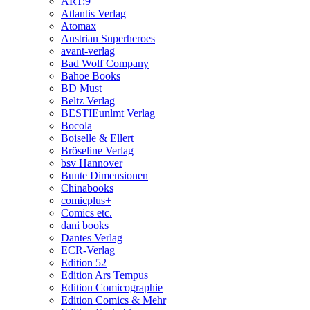
ART:9
Atlantis Verlag
Atomax
Austrian Superheroes
avant-verlag
Bad Wolf Company
Bahoe Books
BD Must
Beltz Verlag
BESTIEunlmt Verlag
Bocola
Boiselle & Ellert
Bröseline Verlag
bsv Hannover
Bunte Dimensionen
Chinabooks
comicplus+
Comics etc.
dani books
Dantes Verlag
ECR-Verlag
Edition 52
Edition Ars Tempus
Edition Comicographie
Edition Comics & Mehr