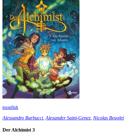
toonfish
Alessandro Barbucci
,
Alexander Saint-Genez
,
Nicolas Beuglet
Der Alchimist 3