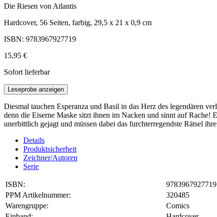
Die Riesen von Atlantis
Hardcover, 56 Seiten, farbig, 29,5 x 21 x 0,9 cm
ISBN: 9783967927719
15,95 €
Sofort lieferbar
Leseprobe anzeigen
Diesmal tauchen Esperanza und Basil in das Herz des legendären verl
denn die Eiserne Maske sitzt ihnen im Nacken und sinnt auf Rache! E
unerbittlich gejagt und müssen dabei das furchterregendste Rätsel ih
Details
Produktsicherheit
Zeichner/Autoren
Serie
ISBN:
9783967927719
PPM Artikelnummer:
320485
Warengruppe:
Comics
Einband:
Hardcover