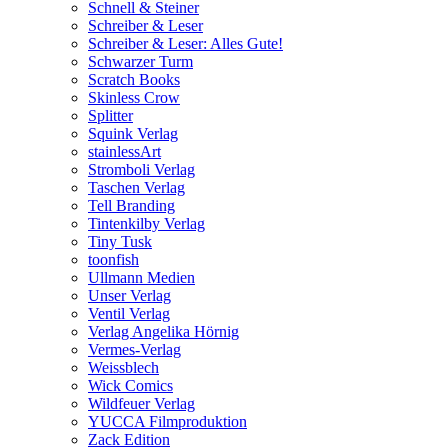
Schnell & Steiner
Schreiber & Leser
Schreiber & Leser: Alles Gute!
Schwarzer Turm
Scratch Books
Skinless Crow
Splitter
Squink Verlag
stainlessArt
Stromboli Verlag
Taschen Verlag
Tell Branding
Tintenkilby Verlag
Tiny Tusk
toonfish
Ullmann Medien
Unser Verlag
Ventil Verlag
Verlag Angelika Hörnig
Vermes-Verlag
Weissblech
Wick Comics
Wildfeuer Verlag
YUCCA Filmproduktion
Zack Edition