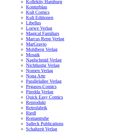
Kollektiv Hamburg
Konturblau
Kult Comics
Kult Editionen
Libellus
Loewe Verlag
Magical Familiars
Marcus Repp Verlag
MarGravio
Mohlberg Verlag
Mosaik
Naglschmid Verlag
Nichtlustig Verlag
Nomen Verlag
Nona Arte
Parallelallee Verlag
Pegasos-Comics
Piredda Verlag
Quick Easy Comics
Reprodukt
Retrofabrik
Riedl
Romantruhe
Salleck Publications
Schaltzeit Verlag