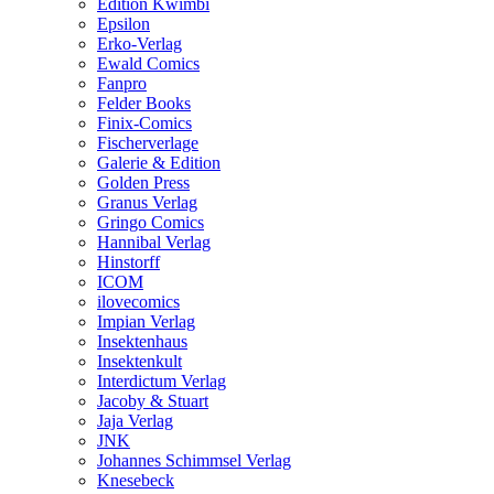
Edition Kwimbi
Epsilon
Erko-Verlag
Ewald Comics
Fanpro
Felder Books
Finix-Comics
Fischerverlage
Galerie & Edition
Golden Press
Granus Verlag
Gringo Comics
Hannibal Verlag
Hinstorff
ICOM
ilovecomics
Impian Verlag
Insektenhaus
Insektenkult
Interdictum Verlag
Jacoby & Stuart
Jaja Verlag
JNK
Johannes Schimmsel Verlag
Knesebeck