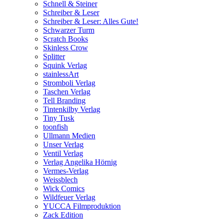
Schnell & Steiner
Schreiber & Leser
Schreiber & Leser: Alles Gute!
Schwarzer Turm
Scratch Books
Skinless Crow
Splitter
Squink Verlag
stainlessArt
Stromboli Verlag
Taschen Verlag
Tell Branding
Tintenkilby Verlag
Tiny Tusk
toonfish
Ullmann Medien
Unser Verlag
Ventil Verlag
Verlag Angelika Hörnig
Vermes-Verlag
Weissblech
Wick Comics
Wildfeuer Verlag
YUCCA Filmproduktion
Zack Edition