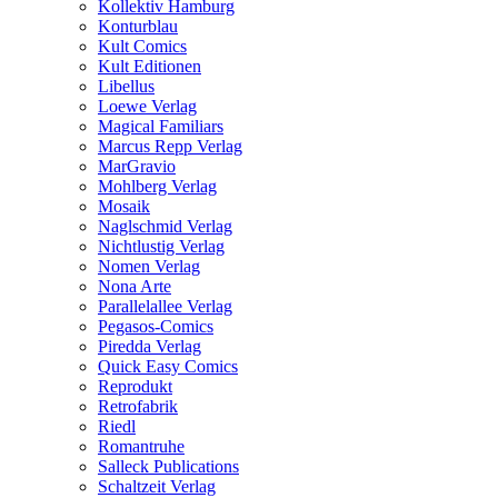
Kollektiv Hamburg
Konturblau
Kult Comics
Kult Editionen
Libellus
Loewe Verlag
Magical Familiars
Marcus Repp Verlag
MarGravio
Mohlberg Verlag
Mosaik
Naglschmid Verlag
Nichtlustig Verlag
Nomen Verlag
Nona Arte
Parallelallee Verlag
Pegasos-Comics
Piredda Verlag
Quick Easy Comics
Reprodukt
Retrofabrik
Riedl
Romantruhe
Salleck Publications
Schaltzeit Verlag