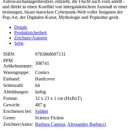
Astrowaschanlagenbesitzer, entzieht, die Flucht nach vorn antritt -
und direkt in einen Konflikt von intergalaktischem Ausmaß in einer
irrsinnigen, bizarr-barocken Cyberpunk-Welt voller Insignien der
Pop-Art, der Digitalen Kunst, Mythologie und Popkultur gerät.
Details
Produktsicherheit
Zeichner/Autoren
Serie
ISBN:
9783868697131
PPM
308741
Artikelnummer:
Warengruppe:
Comics
Einband:
Hardcover
Seitenzahl:
64
Abbildungen:
farbig
Format:
32 x 23 x 1 cm (HxBxT)
Gewicht:
487 g
Erschienen bei:
Splitter
Genre:
Science Fiction
Zeichner/Autor:
Barbara Canepa
,
Alessandro Barbucci