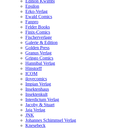
Edition Kwimbi
Epsilon
Erko-Verlag
Ewald Comics
Fanpro
Felder Books
Finix-Comics
Fischerverlage
Galerie & Edition
Golden Press
Granus Verlag
Gringo Comics
Hannibal Verlag
Hinstorff
ICOM
ilovecomics
Impian Verlag
Insektenhaus
Insektenkult
Interdictum Verlag
Jacoby & Stuart
Jaja Verlag
JNK
Johannes Schimmsel Verlag
Knesebeck