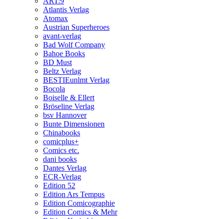
ART:9
Atlantis Verlag
Atomax
Austrian Superheroes
avant-verlag
Bad Wolf Company
Bahoe Books
BD Must
Beltz Verlag
BESTIEunlmt Verlag
Bocola
Boiselle & Ellert
Bröseline Verlag
bsv Hannover
Bunte Dimensionen
Chinabooks
comicplus+
Comics etc.
dani books
Dantes Verlag
ECR-Verlag
Edition 52
Edition Ars Tempus
Edition Comicographie
Edition Comics & Mehr