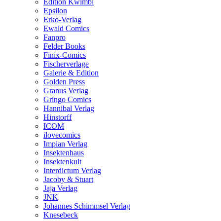
Edition Kwimbi
Epsilon
Erko-Verlag
Ewald Comics
Fanpro
Felder Books
Finix-Comics
Fischerverlage
Galerie & Edition
Golden Press
Granus Verlag
Gringo Comics
Hannibal Verlag
Hinstorff
ICOM
ilovecomics
Impian Verlag
Insektenhaus
Insektenkult
Interdictum Verlag
Jacoby & Stuart
Jaja Verlag
JNK
Johannes Schimmsel Verlag
Knesebeck