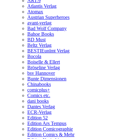
ART:9
Atlantis Verlag
Atomax
Austrian Superheroes
avant-verlag
Bad Wolf Company
Bahoe Books
BD Must
Beltz Verlag
BESTIEunlmt Verlag
Bocola
Boiselle & Ellert
Bröseline Verlag
bsv Hannover
Bunte Dimensionen
Chinabooks
comicplus+
Comics etc.
dani books
Dantes Verlag
ECR-Verlag
Edition 52
Edition Ars Tempus
Edition Comicographie
Edition Comics & Mehr