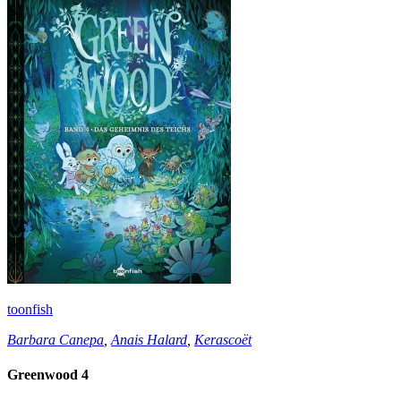
toonfish
Barbara Canepa
,
Anais Halard
,
Kerascoët
Greenwood 4