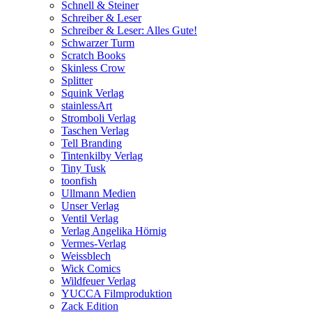
Schnell & Steiner
Schreiber & Leser
Schreiber & Leser: Alles Gute!
Schwarzer Turm
Scratch Books
Skinless Crow
Splitter
Squink Verlag
stainlessArt
Stromboli Verlag
Taschen Verlag
Tell Branding
Tintenkilby Verlag
Tiny Tusk
toonfish
Ullmann Medien
Unser Verlag
Ventil Verlag
Verlag Angelika Hörnig
Vermes-Verlag
Weissblech
Wick Comics
Wildfeuer Verlag
YUCCA Filmproduktion
Zack Edition