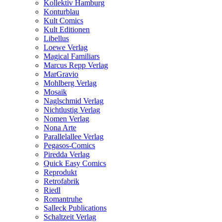
Kollektiv Hamburg
Konturblau
Kult Comics
Kult Editionen
Libellus
Loewe Verlag
Magical Familiars
Marcus Repp Verlag
MarGravio
Mohlberg Verlag
Mosaik
Naglschmid Verlag
Nichtlustig Verlag
Nomen Verlag
Nona Arte
Parallelallee Verlag
Pegasos-Comics
Piredda Verlag
Quick Easy Comics
Reprodukt
Retrofabrik
Riedl
Romantruhe
Salleck Publications
Schaltzeit Verlag