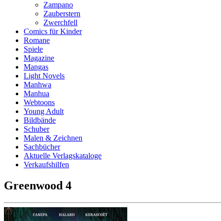
Zampano
Zauberstern
Zwerchfell
Comics für Kinder
Romane
Spiele
Magazine
Mangas
Light Novels
Manhwa
Manhua
Webtoons
Young Adult
Bildbände
Schuber
Malen & Zeichnen
Sachbücher
Aktuelle Verlagskataloge
Verkaufshilfen
Greenwood 4