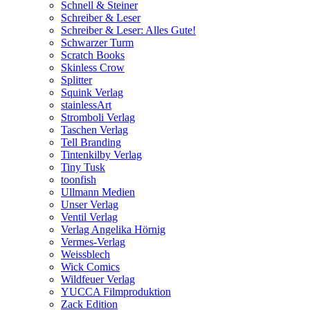
Schnell & Steiner
Schreiber & Leser
Schreiber & Leser: Alles Gute!
Schwarzer Turm
Scratch Books
Skinless Crow
Splitter
Squink Verlag
stainlessArt
Stromboli Verlag
Taschen Verlag
Tell Branding
Tintenkilby Verlag
Tiny Tusk
toonfish
Ullmann Medien
Unser Verlag
Ventil Verlag
Verlag Angelika Hörnig
Vermes-Verlag
Weissblech
Wick Comics
Wildfeuer Verlag
YUCCA Filmproduktion
Zack Edition