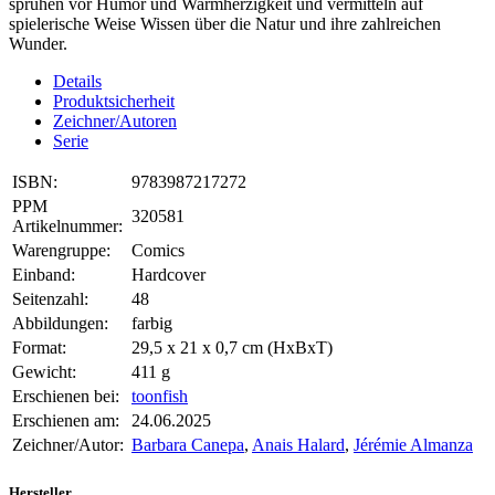
sprühen vor Humor und Warmherzigkeit und vermitteln auf
spielerische Weise Wissen über die Natur und ihre zahlreichen
Wunder.
Details
Produktsicherheit
Zeichner/Autoren
Serie
ISBN:
9783987217272
PPM
320581
Artikelnummer:
Warengruppe:
Comics
Einband:
Hardcover
Seitenzahl:
48
Abbildungen:
farbig
Format:
29,5 x 21 x 0,7 cm (HxBxT)
Gewicht:
411 g
Erschienen bei:
toonfish
Erschienen am:
24.06.2025
Zeichner/Autor:
Barbara Canepa
,
Anais Halard
,
Jérémie Almanza
Hersteller