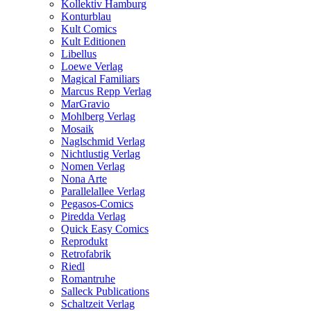
Kollektiv Hamburg
Konturblau
Kult Comics
Kult Editionen
Libellus
Loewe Verlag
Magical Familiars
Marcus Repp Verlag
MarGravio
Mohlberg Verlag
Mosaik
Naglschmid Verlag
Nichtlustig Verlag
Nomen Verlag
Nona Arte
Parallelallee Verlag
Pegasos-Comics
Piredda Verlag
Quick Easy Comics
Reprodukt
Retrofabrik
Riedl
Romantruhe
Salleck Publications
Schaltzeit Verlag