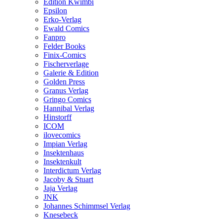
Edition Kwimbi
Epsilon
Erko-Verlag
Ewald Comics
Fanpro
Felder Books
Finix-Comics
Fischerverlage
Galerie & Edition
Golden Press
Granus Verlag
Gringo Comics
Hannibal Verlag
Hinstorff
ICOM
ilovecomics
Impian Verlag
Insektenhaus
Insektenkult
Interdictum Verlag
Jacoby & Stuart
Jaja Verlag
JNK
Johannes Schimmsel Verlag
Knesebeck