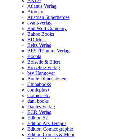
ART:9
Atlantis Verlag
Atomax
Austrian Superheroes
avant-verlag
Bad Wolf Company
Bahoe Books
BD Must
Beltz Verlag
BESTIEunlmt Verlag
Bocola
Boiselle & Ellert
Bröseline Verlag
bsv Hannover
Bunte Dimensionen
Chinabooks
comicplus+
Comics etc.
dani books
Dantes Verlag
ECR-Verlag
Edition 52
Edition Ars Tempus
Edition Comicographie
Edition Comics & Mehr