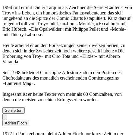
1994 ruft er mit Didier Tarquin als Zeichner die Serie »Lanfeust von
Troy« ins Leben, ein humoristisches Fantasyabenteuer, das sich
umgehend an die Spitze der Comic-Charts katapultiert. Kurz darauf
folgen »Troll von Troy« mit Jean-Louis Mourier, »Excalibur« mit
Eric Hübsch, »Die Opalwälder« mit Philippe Pellet und »Moréa«
mit Thierry Labrosse.
Heute arbeitet er an den Fortsetzungen seiner diversen Serien, zu
denen sich in der Zwischenzeit noch weitere gesellt haben: »Die
Eroberung von Troy« mit Ciro Tota und »Elixier« mit Alberto
Varanda.
Seit 1998 bekleidet Christophe Arleston zudem den Posten des
Chefredakteurs des monatlich erscheinenden Comicmagazins
»Lanfeust Mag«.
Insgesamt ist er heute Texter von mehr als 60 Comicalben, von
denen die meisten zu echten Erfolgsserien wurden.
Schließen
Adrien Floch
1977 in Paris geboren, bleibt Adrien Floch nur kurze Zeit in der