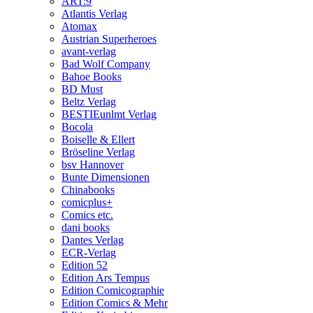
ART:9
Atlantis Verlag
Atomax
Austrian Superheroes
avant-verlag
Bad Wolf Company
Bahoe Books
BD Must
Beltz Verlag
BESTIEunlmt Verlag
Bocola
Boiselle & Ellert
Bröseline Verlag
bsv Hannover
Bunte Dimensionen
Chinabooks
comicplus+
Comics etc.
dani books
Dantes Verlag
ECR-Verlag
Edition 52
Edition Ars Tempus
Edition Comicographie
Edition Comics & Mehr