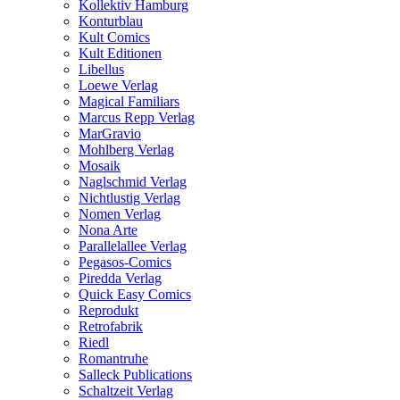
Kollektiv Hamburg
Konturblau
Kult Comics
Kult Editionen
Libellus
Loewe Verlag
Magical Familiars
Marcus Repp Verlag
MarGravio
Mohlberg Verlag
Mosaik
Naglschmid Verlag
Nichtlustig Verlag
Nomen Verlag
Nona Arte
Parallelallee Verlag
Pegasos-Comics
Piredda Verlag
Quick Easy Comics
Reprodukt
Retrofabrik
Riedl
Romantruhe
Salleck Publications
Schaltzeit Verlag