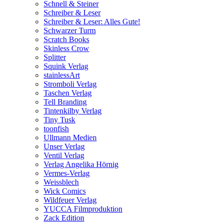
Schnell & Steiner
Schreiber & Leser
Schreiber & Leser: Alles Gute!
Schwarzer Turm
Scratch Books
Skinless Crow
Splitter
Squink Verlag
stainlessArt
Stromboli Verlag
Taschen Verlag
Tell Branding
Tintenkilby Verlag
Tiny Tusk
toonfish
Ullmann Medien
Unser Verlag
Ventil Verlag
Verlag Angelika Hörnig
Vermes-Verlag
Weissblech
Wick Comics
Wildfeuer Verlag
YUCCA Filmproduktion
Zack Edition