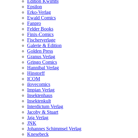
Edition Kwimbi
Epsilon
Erko-Verlag
Ewald Comics
Fanpro
Felder Books
Finix-Comics
Fischerverlage
Galerie & Edition
Golden Press
Granus Verlag
Gringo Comics
Hannibal Verlag
Hinstorff
ICOM
ilovecomics
Impian Verlag
Insektenhaus
Insektenkult
Interdictum Verlag
Jacoby & Stuart
Jaja Verlag
JNK
Johannes Schimmsel Verlag
Knesebeck