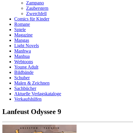
Zampano
Zauberstern
Zwerchfell
Comics für Kinder
Romane
Spiele
Magazine
Mangas
Light Novels
Manhwa
Manhua
Webtoons
Young Adult
Bildbände
Schuber
Malen & Zeichnen
Sachbücher
Aktuelle Verlagskataloge
Verkaufshilfen
Lanfeust Odyssee 9