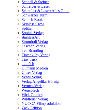
Schnell & Steiner
Schreiber & Leser
Schreiber & Leser: Alles Gute!
Schwarzer Turm
Scratch Books
Skinless Crow
Splitter
Squink Verlag
stainlessArt
Stromboli Verlag
Taschen Verlag
Tell Branding
Tintenkilby Verlag
Tiny Tusk
toonfish
Ullmann Medien
Unser Verlag
Ventil Verlag
Verlag Angelika Hörnig
Vermes-Verlag
Weissblech
Wick Comics
Wildfeuer Verlag
YUCCA Filmproduktion
Zack Edition