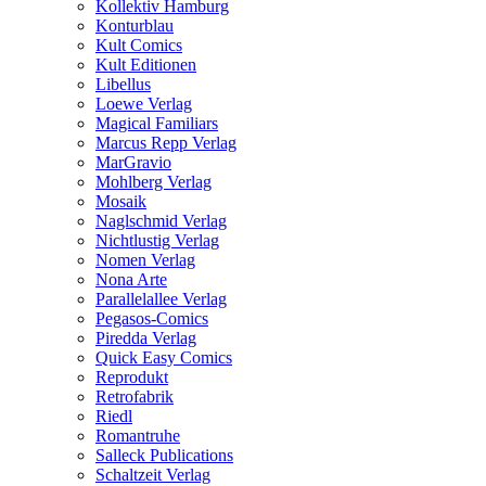
Kollektiv Hamburg
Konturblau
Kult Comics
Kult Editionen
Libellus
Loewe Verlag
Magical Familiars
Marcus Repp Verlag
MarGravio
Mohlberg Verlag
Mosaik
Naglschmid Verlag
Nichtlustig Verlag
Nomen Verlag
Nona Arte
Parallelallee Verlag
Pegasos-Comics
Piredda Verlag
Quick Easy Comics
Reprodukt
Retrofabrik
Riedl
Romantruhe
Salleck Publications
Schaltzeit Verlag