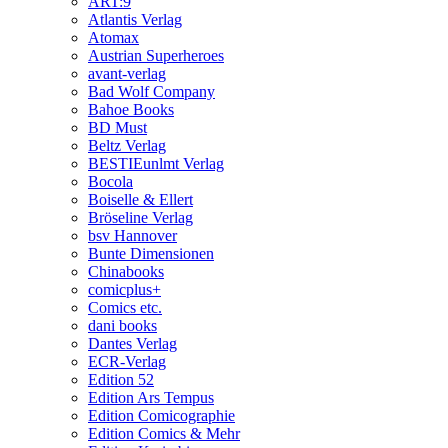
ART:9
Atlantis Verlag
Atomax
Austrian Superheroes
avant-verlag
Bad Wolf Company
Bahoe Books
BD Must
Beltz Verlag
BESTIEunlmt Verlag
Bocola
Boiselle & Ellert
Bröseline Verlag
bsv Hannover
Bunte Dimensionen
Chinabooks
comicplus+
Comics etc.
dani books
Dantes Verlag
ECR-Verlag
Edition 52
Edition Ars Tempus
Edition Comicographie
Edition Comics & Mehr