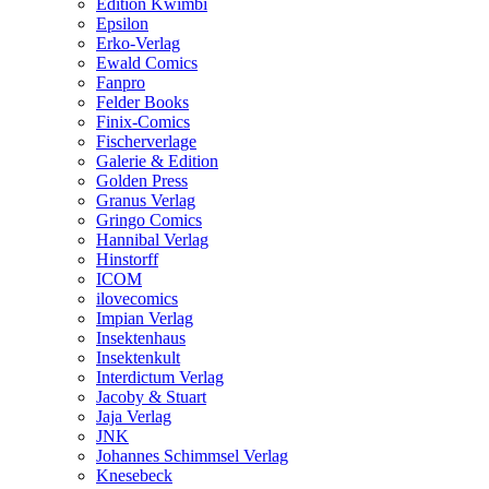
Edition Kwimbi
Epsilon
Erko-Verlag
Ewald Comics
Fanpro
Felder Books
Finix-Comics
Fischerverlage
Galerie & Edition
Golden Press
Granus Verlag
Gringo Comics
Hannibal Verlag
Hinstorff
ICOM
ilovecomics
Impian Verlag
Insektenhaus
Insektenkult
Interdictum Verlag
Jacoby & Stuart
Jaja Verlag
JNK
Johannes Schimmsel Verlag
Knesebeck