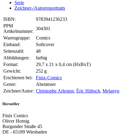
Serie
Zeichner-/Autorenportraits
ISBN:
9783941236233
PPM
304301
Artikelnummer:
Warengruppe:
Comics
Einband:
Softcover
Seitenzahl:
48
Abbildungen:
farbig
Format:
29,7 x 21 x 0,4 cm (HxBxT)
Gewicht:
252 g
Erschienen bei:
Finix-Comics
Genre:
Abenteuer
Zeichner/Autor:
Christophe Arleston
,
Éric Hübsch
,
Melanyn
Hersteller
Finix Comics
Oliver Hornig
Burgunder Straße 45
DE - 65189 Wiesbaden