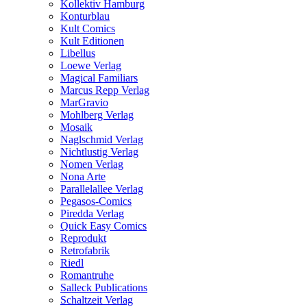
Kollektiv Hamburg
Konturblau
Kult Comics
Kult Editionen
Libellus
Loewe Verlag
Magical Familiars
Marcus Repp Verlag
MarGravio
Mohlberg Verlag
Mosaik
Naglschmid Verlag
Nichtlustig Verlag
Nomen Verlag
Nona Arte
Parallelallee Verlag
Pegasos-Comics
Piredda Verlag
Quick Easy Comics
Reprodukt
Retrofabrik
Riedl
Romantruhe
Salleck Publications
Schaltzeit Verlag