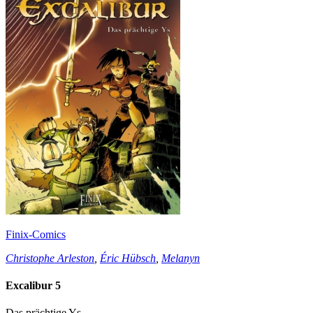
Finix-Comics
Christophe Arleston
,
Éric Hübsch
,
Melanyn
Excalibur 5
Das prächtige Ys