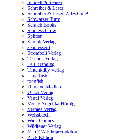
Schnell & Steiner
Schreiber & Leser
Schreiber & Leser: Alles Gute!
Schwarzer Turm
Scratch Books
Skinless Crow
Splitter
Squink Verlag
stainlessArt
Stromboli Verlag
Taschen Verlag
Tell Branding
Tintenkilby Verlag
Tiny Tusk
toonfish
Ullmann Medien
Unser Verlag
Ventil Verlag
Verlag Angelika Hörnig
Vermes-Verlag
Weissblech
Wick Comics
Wildfeuer Verlag
YUCCA Filmproduktion
Zack Edition