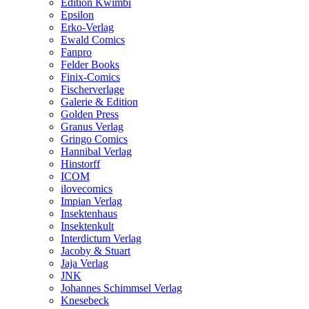
Edition Kwimbi
Epsilon
Erko-Verlag
Ewald Comics
Fanpro
Felder Books
Finix-Comics
Fischerverlage
Galerie & Edition
Golden Press
Granus Verlag
Gringo Comics
Hannibal Verlag
Hinstorff
ICOM
ilovecomics
Impian Verlag
Insektenhaus
Insektenkult
Interdictum Verlag
Jacoby & Stuart
Jaja Verlag
JNK
Johannes Schimmsel Verlag
Knesebeck