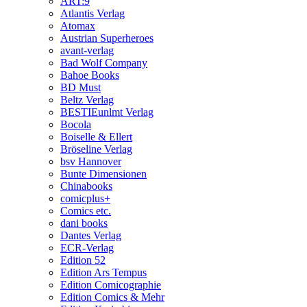
ART:9
Atlantis Verlag
Atomax
Austrian Superheroes
avant-verlag
Bad Wolf Company
Bahoe Books
BD Must
Beltz Verlag
BESTIEunlmt Verlag
Bocola
Boiselle & Ellert
Bröseline Verlag
bsv Hannover
Bunte Dimensionen
Chinabooks
comicplus+
Comics etc.
dani books
Dantes Verlag
ECR-Verlag
Edition 52
Edition Ars Tempus
Edition Comicographie
Edition Comics & Mehr