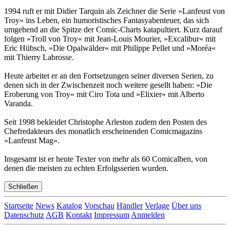
1994 ruft er mit Didier Tarquin als Zeichner die Serie »Lanfeust von
Troy« ins Leben, ein humoristisches Fantasyabenteuer, das sich
umgehend an die Spitze der Comic-Charts katapultiert. Kurz darauf
folgen »Troll von Troy« mit Jean-Louis Mourier, »Excalibur« mit
Eric Hübsch, »Die Opalwälder« mit Philippe Pellet und »Moréa«
mit Thierry Labrosse.
Heute arbeitet er an den Fortsetzungen seiner diversen Serien, zu
denen sich in der Zwischenzeit noch weitere gesellt haben: »Die
Eroberung von Troy« mit Ciro Tota und »Elixier« mit Alberto
Varanda.
Seit 1998 bekleidet Christophe Arleston zudem den Posten des
Chefredakteurs des monatlich erscheinenden Comicmagazins
»Lanfeust Mag«.
Insgesamt ist er heute Texter von mehr als 60 Comicalben, von
denen die meisten zu echten Erfolgsserien wurden.
Schließen
Startseite
News
Katalog
Vorschau
Händler
Verlage
Über uns
Datenschutz
AGB
Kontakt
Impressum
Anmelden