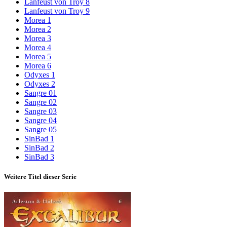
Lanfeust von Troy 8
Lanfeust von Troy 9
Morea 1
Morea 2
Morea 3
Morea 4
Morea 5
Morea 6
Odyxes 1
Odyxes 2
Sangre 01
Sangre 02
Sangre 03
Sangre 04
Sangre 05
SinBad 1
SinBad 2
SinBad 3
Weitere Titel dieser Serie