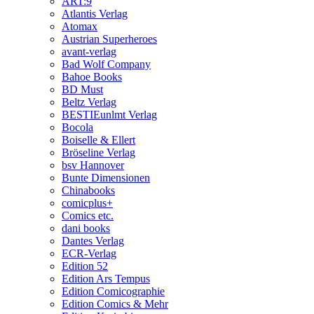
ART:9
Atlantis Verlag
Atomax
Austrian Superheroes
avant-verlag
Bad Wolf Company
Bahoe Books
BD Must
Beltz Verlag
BESTIEunlmt Verlag
Bocola
Boiselle & Ellert
Bröseline Verlag
bsv Hannover
Bunte Dimensionen
Chinabooks
comicplus+
Comics etc.
dani books
Dantes Verlag
ECR-Verlag
Edition 52
Edition Ars Tempus
Edition Comicographie
Edition Comics & Mehr