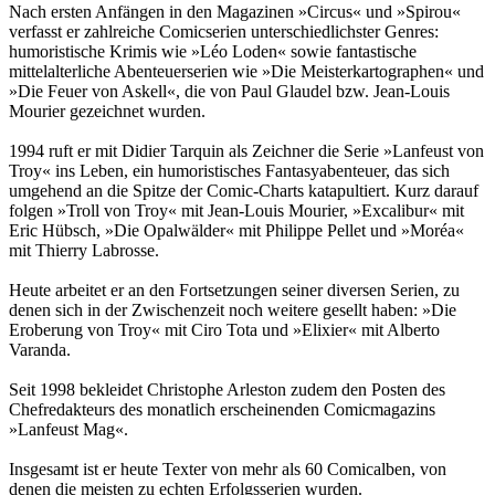
Nach ersten Anfängen in den Magazinen »Circus« und »Spirou«
verfasst er zahlreiche Comicserien unterschiedlichster Genres:
humoristische Krimis wie »Léo Loden« sowie fantastische
mittelalterliche Abenteuerserien wie »Die Meisterkartographen« und
»Die Feuer von Askell«, die von Paul Glaudel bzw. Jean-Louis
Mourier gezeichnet wurden.
1994 ruft er mit Didier Tarquin als Zeichner die Serie »Lanfeust von
Troy« ins Leben, ein humoristisches Fantasyabenteuer, das sich
umgehend an die Spitze der Comic-Charts katapultiert. Kurz darauf
folgen »Troll von Troy« mit Jean-Louis Mourier, »Excalibur« mit
Eric Hübsch, »Die Opalwälder« mit Philippe Pellet und »Moréa«
mit Thierry Labrosse.
Heute arbeitet er an den Fortsetzungen seiner diversen Serien, zu
denen sich in der Zwischenzeit noch weitere gesellt haben: »Die
Eroberung von Troy« mit Ciro Tota und »Elixier« mit Alberto
Varanda.
Seit 1998 bekleidet Christophe Arleston zudem den Posten des
Chefredakteurs des monatlich erscheinenden Comicmagazins
»Lanfeust Mag«.
Insgesamt ist er heute Texter von mehr als 60 Comicalben, von
denen die meisten zu echten Erfolgsserien wurden.