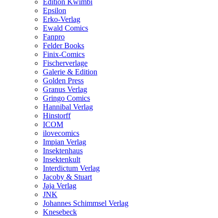
Edition Kwimbi
Epsilon
Erko-Verlag
Ewald Comics
Fanpro
Felder Books
Finix-Comics
Fischerverlage
Galerie & Edition
Golden Press
Granus Verlag
Gringo Comics
Hannibal Verlag
Hinstorff
ICOM
ilovecomics
Impian Verlag
Insektenhaus
Insektenkult
Interdictum Verlag
Jacoby & Stuart
Jaja Verlag
JNK
Johannes Schimmsel Verlag
Knesebeck