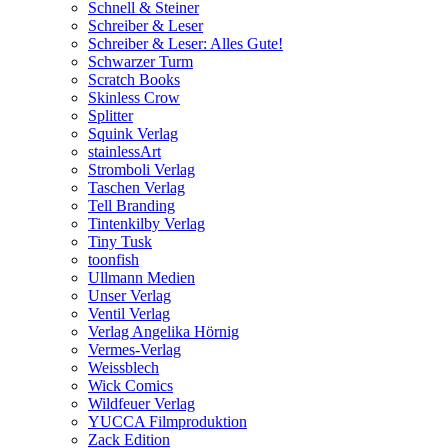
Schnell & Steiner
Schreiber & Leser
Schreiber & Leser: Alles Gute!
Schwarzer Turm
Scratch Books
Skinless Crow
Splitter
Squink Verlag
stainlessArt
Stromboli Verlag
Taschen Verlag
Tell Branding
Tintenkilby Verlag
Tiny Tusk
toonfish
Ullmann Medien
Unser Verlag
Ventil Verlag
Verlag Angelika Hörnig
Vermes-Verlag
Weissblech
Wick Comics
Wildfeuer Verlag
YUCCA Filmproduktion
Zack Edition