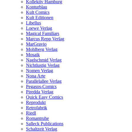
Kollektiv Hamburg
Konturblau
Kult Comics
Kult Editionen
Libellus
Loewe Verlag
Magical Familiars
Marcus Repp Verlag
MarGravio
Mohlberg Verlag
Mosaik
Naglschmid Verlag
Nichtlustig Verlag
Nomen Verlag
Nona Arte
Parallelallee Verlag
Pegasos-Comics
Piredda Verlag
Quick Easy Comics
Reprodukt
Retrofabrik
Riedl
Romantruhe
Salleck Publications
Schaltzeit Verlag