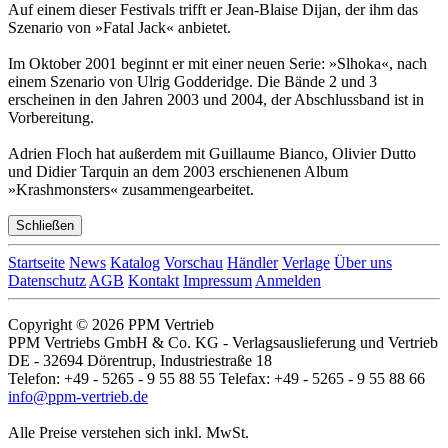
Auf einem dieser Festivals trifft er Jean-Blaise Dijan, der ihm das
Szenario von »Fatal Jack« anbietet.
Im Oktober 2001 beginnt er mit einer neuen Serie: »Slhoka«, nach
einem Szenario von Ulrig Godderidge. Die Bände 2 und 3
erscheinen in den Jahren 2003 und 2004, der Abschlussband ist in
Vorbereitung.
Adrien Floch hat außerdem mit Guillaume Bianco, Olivier Dutto
und Didier Tarquin an dem 2003 erschienenen Album
»Krashmonsters« zusammengearbeitet.
Schließen
Startseite
News
Katalog
Vorschau
Händler
Verlage
Über uns
Datenschutz
AGB
Kontakt
Impressum
Anmelden
Copyright © 2026 PPM Vertrieb
PPM Vertriebs GmbH & Co. KG - Verlagsauslieferung und Vertrieb
DE - 32694 Dörentrup, Industriestraße 18
Telefon: +49 - 5265 - 9 55 88 55 Telefax: +49 - 5265 - 9 55 88 66
info@ppm-vertrieb.de
Alle Preise verstehen sich inkl. MwSt.