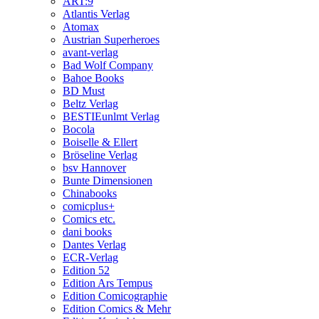
ART:9
Atlantis Verlag
Atomax
Austrian Superheroes
avant-verlag
Bad Wolf Company
Bahoe Books
BD Must
Beltz Verlag
BESTIEunlmt Verlag
Bocola
Boiselle & Ellert
Bröseline Verlag
bsv Hannover
Bunte Dimensionen
Chinabooks
comicplus+
Comics etc.
dani books
Dantes Verlag
ECR-Verlag
Edition 52
Edition Ars Tempus
Edition Comicographie
Edition Comics & Mehr