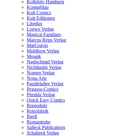
Kollektiv Hamburg
Konturblau
Kult Comics
Kult Editionen
Libellus
Loewe Verlag
Magical Familiars
Marcus Repp Verlag
MarGravio
Mohlberg Verlag
Mosaik
Naglschmid Verlag
Nichtlustig Verlag
Nomen Verlag
Nona Arte
Parallelallee Verlag
Pegasos-Comics
Piredda Verlag
Quick Easy Comics
Reprodukt
Retrofabrik
Riedl
Romantruhe
Salleck Publications
Schaltzeit Verlag