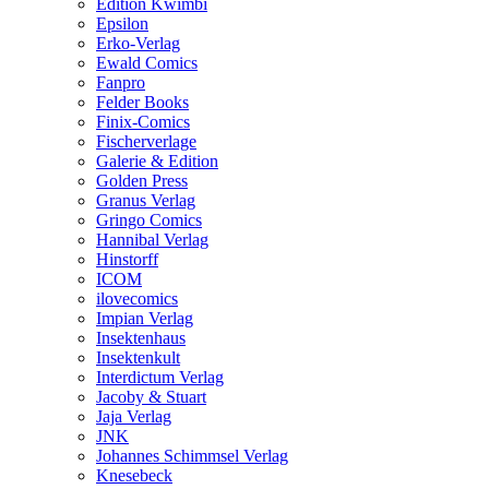
Edition Kwimbi
Epsilon
Erko-Verlag
Ewald Comics
Fanpro
Felder Books
Finix-Comics
Fischerverlage
Galerie & Edition
Golden Press
Granus Verlag
Gringo Comics
Hannibal Verlag
Hinstorff
ICOM
ilovecomics
Impian Verlag
Insektenhaus
Insektenkult
Interdictum Verlag
Jacoby & Stuart
Jaja Verlag
JNK
Johannes Schimmsel Verlag
Knesebeck