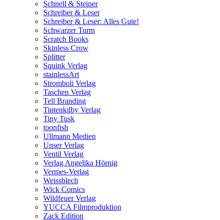
Schnell & Steiner
Schreiber & Leser
Schreiber & Leser: Alles Gute!
Schwarzer Turm
Scratch Books
Skinless Crow
Splitter
Squink Verlag
stainlessArt
Stromboli Verlag
Taschen Verlag
Tell Branding
Tintenkilby Verlag
Tiny Tusk
toonfish
Ullmann Medien
Unser Verlag
Ventil Verlag
Verlag Angelika Hörnig
Vermes-Verlag
Weissblech
Wick Comics
Wildfeuer Verlag
YUCCA Filmproduktion
Zack Edition